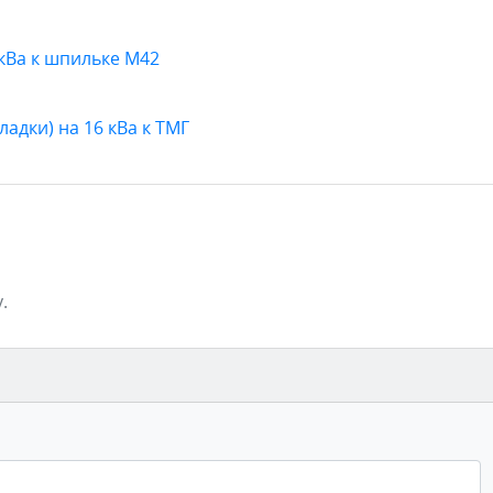
кВа к шпильке М42
адки) на 16 кВа к ТМГ
.