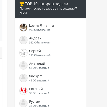
TOP 10 авторов недели
По количеству товаров за последние 7
дней
koemz@mail.ru
903 Объявления
Андрей
332 Объявления
Сергей
111 Объявлений
Анатолий
52 Объявления
find2pm
46 Объявлений
Евгений
36 Объявлений
Рустам
34 Объявления