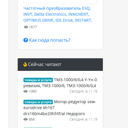
Частотный преобразователь ESQ,
INVT, Delta Electronics, INNOVERT,
OPTIMUS DRIVE, IDS Drive, INSTART,
HYUNDAI для любых задач
1677
Как сюда попасть?
Сейчас читают
ТМЗ-1000/6/0,4 Y-Yн-0
товары и услуги
ревизия, ТМЗ-1000/6, ТМЗ-1000/6/0,4
1060
Сегодня, в 11:19
Мотор-редуктор sew-
товары и услуги
eurodrive kh167
drs160m4be20hf/tf/al Недорого
868
Сегодня, в 11:19