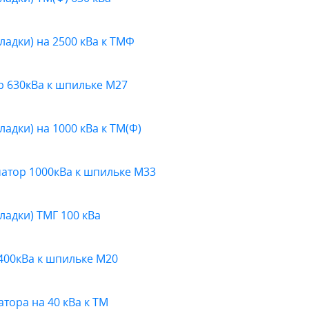
адки) на 2500 кВа к ТМФ
 630кВа к шпильке М27
адки) на 1000 кВа к ТМ(Ф)
атор 1000кВа к шпильке М33
адки) ТМГ 100 кВа
400кВа к шпильке М20
ора на 40 кВа к ТМ