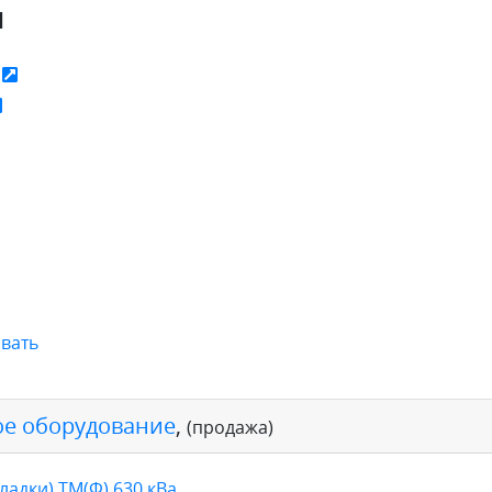
я
ь
вать
е оборудование
,
(продажа)
адки) ТМ(Ф) 630 кВа