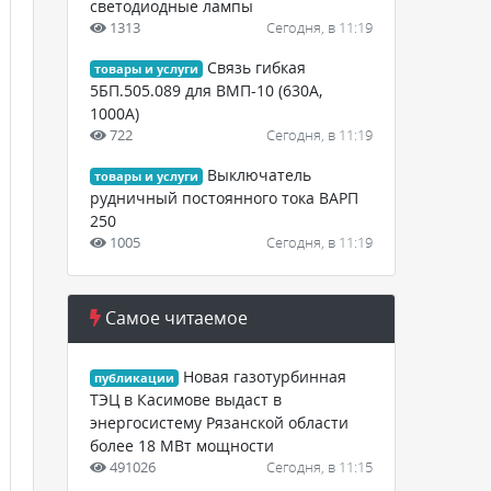
светодиодные лампы
1313
Сегодня, в 11:19
Связь гибкая
товары и услуги
5БП.505.089 для ВМП-10 (630А,
1000А)
722
Сегодня, в 11:19
Выключатель
товары и услуги
рудничный постоянного тока ВАРП
250
1005
Сегодня, в 11:19
Самое читаемое
Новая газотурбинная
публикации
ТЭЦ в Касимове выдаст в
энергосистему Рязанской области
более 18 МВт мощности
491026
Сегодня, в 11:15