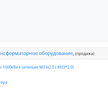
ансформаторное оборудование
,
(продажа)
1000кВа к шпильке М33х2.0 ( М33*2.0)
тора