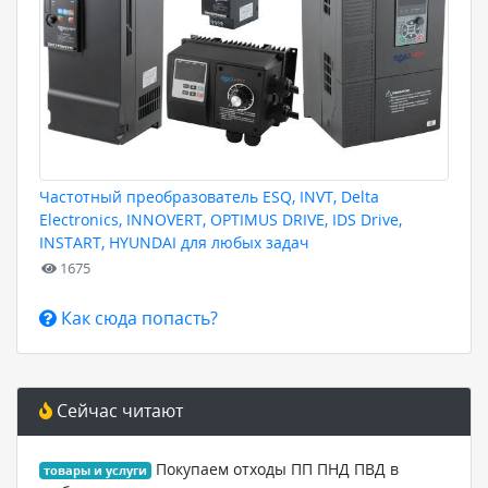
Частотный преобразователь ESQ, INVT, Delta
Electronics, INNOVERT, OPTIMUS DRIVE, IDS Drive,
INSTART, HYUNDAI для любых задач
1675
Как сюда попасть?
Сейчас читают
Покупаем отходы ПП ПНД ПВД в
товары и услуги