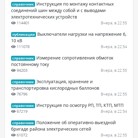
Инструкция по монтажу контактных
справочник
соединений шин между собой и с выводами
электротехнических устройств
114401
Вчера, в 22:55
Выключатели нагрузки на напряжение 6,
публикации
10 кВ
111078
Вчера, в 22:54
Измерение сопротивления обмоток
справочник
постоянному току
94203
Вчера, в 22:55
Эксплуатация, хранение и
справочник
транспортировка кислородных баллонов
76796
Вчера, в 22:55
Инструкция по осмотру РП, ТП, КТП, МТП
справочник
67219
Вчера, в 22:54
Положение об оперативно-выездной
справочник
бригаде района электрических сетей
61072
Вчера, в 22:55