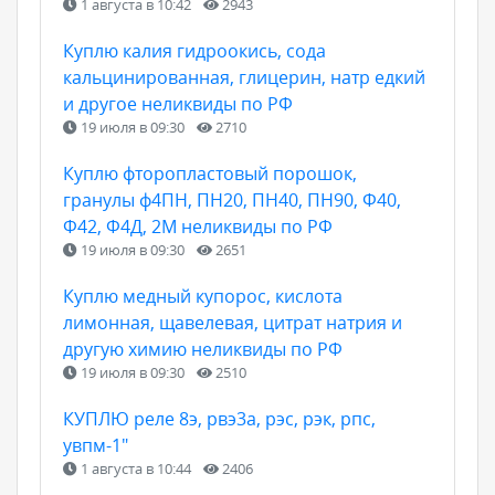
1 августа в 10:42
2943
Куплю калия гидроокись, сода
кальцинированная, глицерин, натр едкий
и другое неликвиды по РФ
19 июля в 09:30
2710
Куплю фторопластовый порошок,
гранулы ф4ПН, ПН20, ПН40, ПН90, Ф40,
Ф42, Ф4Д, 2М неликвиды по РФ
19 июля в 09:30
2651
Куплю медный купорос, кислота
лимонная, щавелевая, цитрат натрия и
другую химию неликвиды по РФ
19 июля в 09:30
2510
КУПЛЮ реле 8э, рвэ3а, рэс, рэк, рпс,
увпм-1"
1 августа в 10:44
2406