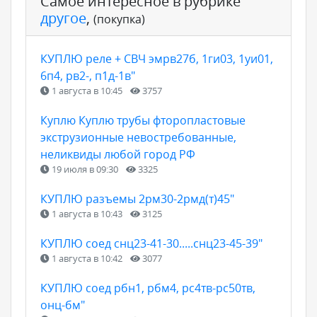
Самое интересное в рубрике
другое
,
(покупка)
КУПЛЮ реле + СВЧ эмрв27б, 1ги03, 1уи01,
6п4, рв2-, п1д-1в"
1 августа в 10:45
3757
Куплю Куплю трубы фторопластовые
экструзионные невостребованные,
неликвиды любой город РФ
19 июля в 09:30
3325
КУПЛЮ разъемы 2рм30-2рмд(т)45"
1 августа в 10:43
3125
КУПЛЮ соед снц23-41-30.....снц23-45-39"
1 августа в 10:42
3077
КУПЛЮ соед рбн1, рбм4, рс4тв-рс50тв,
онц-бм"