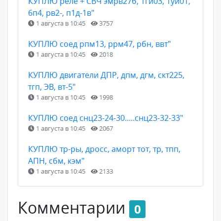
КУПЛЮ реле + СВЧ эмрв27б, 1ги03, 1уи01,
6п4, рв2-, п1д-1в"
1 августа в 10:45
3757
КУПЛЮ соед рпм13, ррм47, рбн, ввт"
1 августа в 10:45
2018
КУПЛЮ двигатели ДПР, дпм, дгм, скт225,
тгп, ЭВ, вт-5"
1 августа в 10:45
1998
КУПЛЮ соед снц23-24-30.....снц23-32-33"
1 августа в 10:45
2067
КУПЛЮ тр-ры, дросс, аморт тот, тр, тпп,
АПН, сбм, кэм"
1 августа в 10:45
2133
Комментарии
0