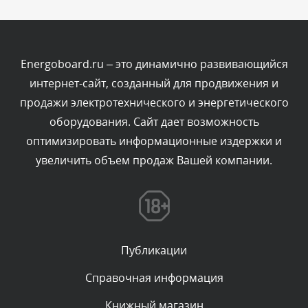
Комментарий проверяется
Текст комментария будет виден после проверки
администратором.
Вчера, в 21:57
Energoboard.ru – это динамично развивающийся
интернет-сайт, созданный для продвижения и
Комментарий проверяется
продажи электротехнического и энергетического
Текст комментария будет виден после проверки
оборудования. Сайт дает возможность
администратором.
Вчера, в 21:44
оптимизировать информационные издержки и
увеличить объем продаж Вашей компании.
Комментарий проверяется
Текст комментария будет виден после проверки
администратором.
Вчера, в 21:12
Публикации
Комментарий проверяется
Текст комментария будет виден после проверки
Справочная информация
администратором.
Вчера, в 20:58
Книжный магазин