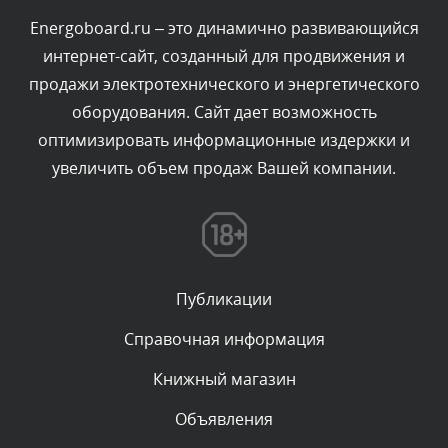
Сегодня, в 06:35
Energoboard.ru – это динамично развивающийся
интернет-сайт, созданный для продвижения и
Комментарий проверяется
продажи электротехнического и энергетического
Текст комментария будет виден после проверки
оборудования. Сайт дает возможность
администратором.
Сегодня, в 05:57
оптимизировать информационные издержки и
увеличить объем продаж Вашей компании.
Комментарий проверяется
Текст комментария будет виден после проверки
администратором.
Сегодня, в 03:09
Публикации
Комментарий проверяется
Текст комментария будет виден после проверки
Справочная информация
администратором.
Сегодня, в 02:05
Книжный магазин
Объявления
Комментарий проверяется
Текст комментария будет виден после проверки