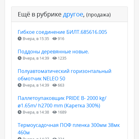
Ещё в рубрике
другое
,
(продажа)
Гибкое соединение БИЛТ.685616.005
Вчера, в 15:35
916
Поддоны деревянные новые.
Вчера, в 14:39
1235
Полуавтоматический горизонтальный
обмотчик NELEO 50
Вчера, в 14:39
663
Паллетоупаковщик PRIDE В- 2000 kg/
ø1.65m/ h2700 mm (Каретка 300%)
Вчера, в 14:38
1689
Термоусадочная ПОФ пленка 300мм 38мк
460м
Вчера, в 14:37
334