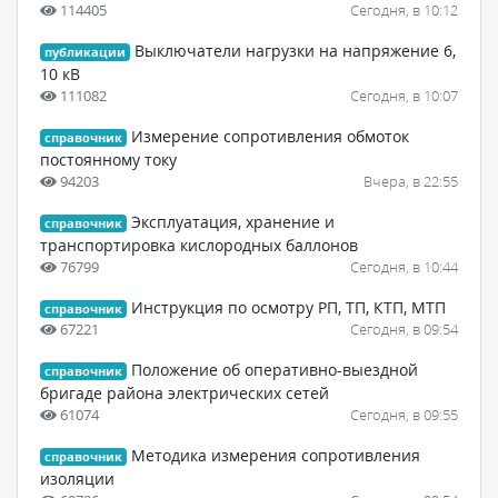
114405
Сегодня, в 10:12
Выключатели нагрузки на напряжение 6,
публикации
10 кВ
111082
Сегодня, в 10:07
Измерение сопротивления обмоток
справочник
постоянному току
94203
Вчера, в 22:55
Эксплуатация, хранение и
справочник
транспортировка кислородных баллонов
76799
Сегодня, в 10:44
Инструкция по осмотру РП, ТП, КТП, МТП
справочник
67221
Сегодня, в 09:54
Положение об оперативно-выездной
справочник
бригаде района электрических сетей
61074
Сегодня, в 09:55
Методика измерения сопротивления
справочник
изоляции