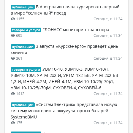
В Австралии начал курсировать первый
публикации
в мире "солнечный" поезд
1155
Сегодня, в 11:34
ГЛОНАСС мониторин транспора
товары и услуги
695
Сегодня, в 11:34
3 августа «Курскэнерго» проведет День
публикации
клиента
361
Сегодня, в 11:34
УВМ10-10, УВМ10-3, УВМ10-10Л,
товары и услуги
УВМ10-10М, УРТМ-2х2-И, УРТМ-1х2-БВ, УРТМ-2х2-БВ
1,2-И, ИНЕЙ-4.2М, ИНЕЙ-4.1М, УВМ 10-10/25(-70)Л,
УВМ 10-10/25(-70)М, СУХОВЕЙ-4, СУХОВЕЙ-6
1412
Сегодня, в 11:34
«Систэм Электрик» представила новую
публикации
систему мониторинга аккумуляторных батарей
SystemeBMU
175
Сегодня, в 11:34