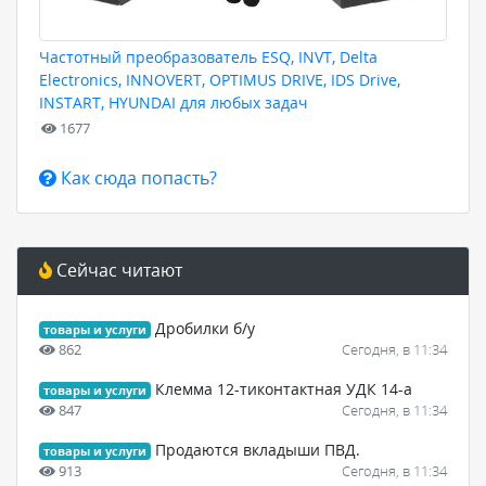
Частотный преобразователь ESQ, INVT, Delta
Electronics, INNOVERT, OPTIMUS DRIVE, IDS Drive,
INSTART, HYUNDAI для любых задач
1677
Как сюда попасть?
Сейчас читают
Дробилки б/у
товары и услуги
862
Сегодня, в 11:34
Клемма 12-тиконтактная УДК 14-а
товары и услуги
847
Сегодня, в 11:34
Продаются вкладыши ПВД.
товары и услуги
913
Сегодня, в 11:34