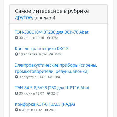
Самое интересное в рубрике
другое
,
(продажа)
ТЭН-336С10/4,0Т230 для ЭСК-70 Abat
30 июня в 10:16
3784
Кресло крановщика ККС-2
10 апреля в 16:09
3449
Электроакустические приборы (сирены,
громкоговорители, ревуны, звонки)
3 августа в 13:43
3384
ТЭН-84-5-8,5/0,8 J230 для ШРТ16 Abat
30 июня в 12:07
3247
Конфорка КЭТ-0,13/2,5 (РАДА)
6 июля в 11:32
2812