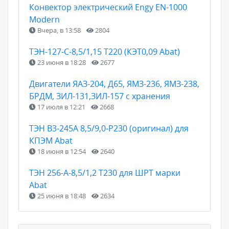
Конвектор электрический Engy EN-1000
Modern
Вчера, в 13:58
2804
ТЭН-127-С-8,5/1,15 Т220 (КЭТ0,09 Abat)
23 июня в 18:28
2677
Двигатели ЯАЗ-204, Д65, ЯМЗ-236, ЯМЗ-238,
БРДМ, ЗИЛ-131,ЗИЛ-157 с хранения
17 июля в 12:21
2668
ТЭН B3-245A 8,5/9,0-P230 (оригинал) для
КПЭМ Abat
18 июня в 12:54
2640
ТЭН 256-А-8,5/1,2 Т230 для ШРТ марки
Abat
25 июня в 18:48
2634