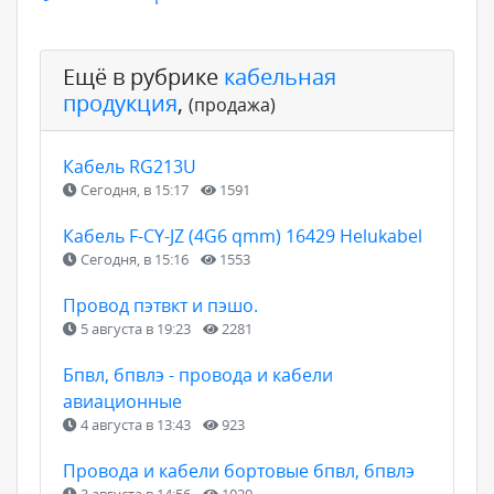
Ещё в рубрике
кабельная
продукция
,
(продажа)
Кабель RG213U
Сегодня, в 15:17
1591
Кабель F-CY-JZ (4G6 qmm) 16429 Helukabel
Сегодня, в 15:16
1553
Провод пэтвкт и пэшо.
5 августа в 19:23
2281
Бпвл, бпвлэ - провода и кабели
авиационные
4 августа в 13:43
923
Провода и кабели бортовые бпвл, бпвлэ
3 августа в 14:56
1020