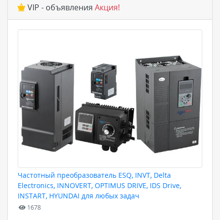
VIP - объявления
Акция!
Частотный преобразователь ESQ, INVT, Delta
Electronics, INNOVERT, OPTIMUS DRIVE, IDS Drive,
INSTART, HYUNDAI для любых задач
1678