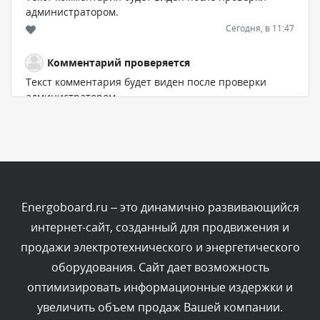
администратором.
Сегодня, в 11:47
Комментарий проверяется
Текст комментария будет виден после проверки
администратором.
Сегодня, в 11:26
Комментарий проверяется
Текст комментария будет виден после проверки
администратором.
Сегодня, в 11:20
Energoboard.ru – это динамично развивающийся
интернет-сайт, созданный для продвижения и
Комментарий проверяется
продажи электротехнического и энергетического
Текст комментария будет виден после проверки
оборудования. Сайт дает возможность
администратором.
Сегодня, в 08:48
оптимизировать информационные издержки и
увеличить объем продаж Вашей компании.
Комментарий проверяется