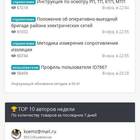
Инструкция по осмотру РП, ТП, КТП, МТП
справочник
67219
Вчера, в 22:54
Положение об оперативно-выездной
справочник
бригаде района электрических сетей
61072
Вчера, в 22:55
Методика измерения сопротивления
справочник
изоляции
60734
Вчера, в 22:55
Профиль пользователя ID7667
пользователи
58459
Вчера, в 23:29
Информация обновлена сегодня, в 00:41
TOP 10 авторов недели
По количеству товаров за последние 7 дней
koemz@mail.ru
903 Объявления