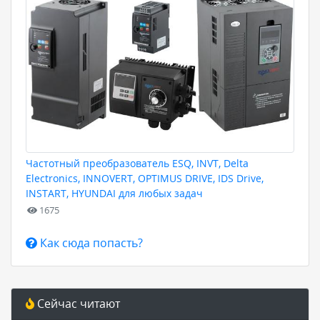
Частотный преобразователь ESQ, INVT, Delta
Electronics, INNOVERT, OPTIMUS DRIVE, IDS Drive,
INSTART, HYUNDAI для любых задач
1675
Как сюда попасть?
Сейчас читают