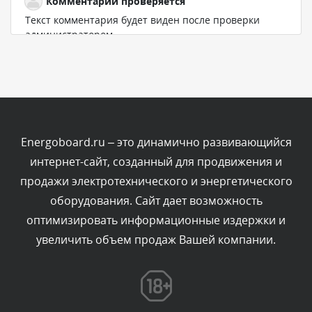
Комментарий проверяется
Текст комментария будет виден после проверки
администратором.
Вчера, в 23:04
Комментарий проверяется
Текст комментария будет виден после проверки
администратором.
Вчера, в 22:38
Energoboard.ru – это динамично развивающийся
интернет-сайт, созданный для продвижения и
Комментарий проверяется
продажи электротехнического и энергетического
Текст комментария будет виден после проверки
оборудования. Сайт дает возможность
администратором.
Вчера, в 21:57
оптимизировать информационные издержки и
увеличить объем продаж Вашей компании.
Комментарий проверяется
Текст комментария будет виден после проверки
администратором.
Вчера, в 21:44