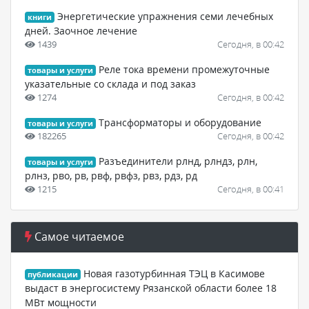
Энергетические упражнения семи лечебных
книги
дней. Заочное лечение
1439
Сегодня, в 00:42
Реле тока времени промежуточные
товары и услуги
указательные со склада и под заказ
1274
Сегодня, в 00:42
Трансформаторы и оборудование
товары и услуги
182265
Сегодня, в 00:42
Разъединители рлнд, рлндз, рлн,
товары и услуги
рлнз, рво, рв, рвф, рвфз, рвз, рдз, рд
1215
Сегодня, в 00:41
Самое читаемое
Новая газотурбинная ТЭЦ в Касимове
публикации
выдаст в энергосистему Рязанской области более 18
МВт мощности