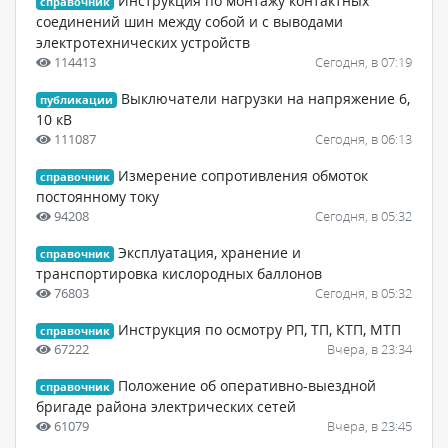
Инструкция по монтажу контактных
справочник
соединений шин между собой и с выводами
электротехнических устройств
114413
Сегодня, в 07:19
Выключатели нагрузки на напряжение 6,
публикации
10 кВ
111087
Сегодня, в 06:13
Измерение сопротивления обмоток
справочник
постоянному току
94208
Сегодня, в 05:32
Эксплуатация, хранение и
справочник
транспортировка кислородных баллонов
76803
Сегодня, в 05:32
Инструкция по осмотру РП, ТП, КТП, МТП
справочник
67222
Вчера, в 23:34
Положение об оперативно-выездной
справочник
бригаде района электрических сетей
61079
Вчера, в 23:45