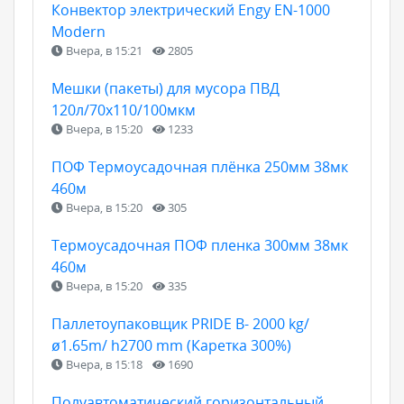
Конвектор электрический Engy EN-1000
Modern
Вчера, в 15:21
2805
Мешки (пакеты) для мусора ПВД
120л/70х110/100мкм
Вчера, в 15:20
1233
ПОФ Термоусадочная плёнка 250мм 38мк
460м
Вчера, в 15:20
305
Термоусадочная ПОФ пленка 300мм 38мк
460м
Вчера, в 15:20
335
Паллетоупаковщик PRIDE В- 2000 kg/
ø1.65m/ h2700 mm (Каретка 300%)
Вчера, в 15:18
1690
Полуавтоматический горизонтальный