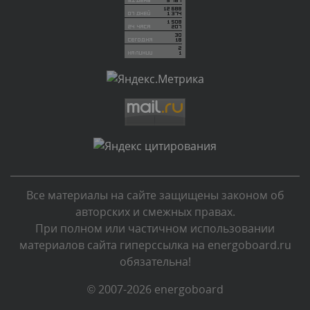
Вчера, в 19:27
Комментарий проверяется
Текст комментария будет виден после проверки
администратором.
Вчера, в 16:49
Комментарий проверяется
Текст комментария будет виден после проверки
администратором.
Вчера, в 15:09
Все материалы на сайте защищены законом об
Комментарий проверяется
авторских и смежных правах.
Текст комментария будет виден после проверки
При полном или частичном использовании
администратором.
материалов сайта гиперссылка на energoboard.ru
Вчера, в 11:55
обязательна!
Комментарий проверяется
© 2007-2026 energoboard
Текст комментария будет виден после проверки