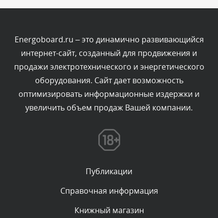
Текст комментария будет виден после проверки
администратором.
Сегодня, в 04:43
Energoboard.ru – это динамично развивающийся
интернет-сайт, созданный для продвижения и
Комментарий проверяется
продажи электротехнического и энергетического
Текст комментария будет виден после проверки
оборудования. Сайт дает возможность
администратором.
Сегодня, в 03:34
оптимизировать информационные издержки и
увеличить объем продаж Вашей компании.
Комментарий проверяется
Текст комментария будет виден после проверки
администратором.
Сегодня, в 01:33
Публикации
Комментарий проверяется
Текст комментария будет виден после проверки
Справочная информация
администратором.
Сегодня, в 00:13
Книжный магазин