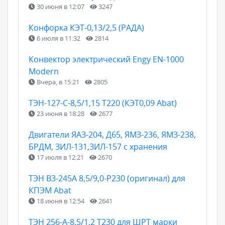
30 июня в 12:07
3247
Конфорка КЭТ-0,13/2,5 (РАДА)
6 июля в 11:32
2814
Конвектор электрический Engy EN-1000
Modern
Вчера, в 15:21
2805
ТЭН-127-С-8,5/1,15 Т220 (КЭТ0,09 Abat)
23 июня в 18:28
2677
Двигатели ЯАЗ-204, Д65, ЯМЗ-236, ЯМЗ-238,
БРДМ, ЗИЛ-131,ЗИЛ-157 с хранения
17 июля в 12:21
2670
ТЭН B3-245A 8,5/9,0-P230 (оригинал) для
КПЭМ Abat
18 июня в 12:54
2641
ТЭН 256-А-8,5/1,2 Т230 для ШРТ марки