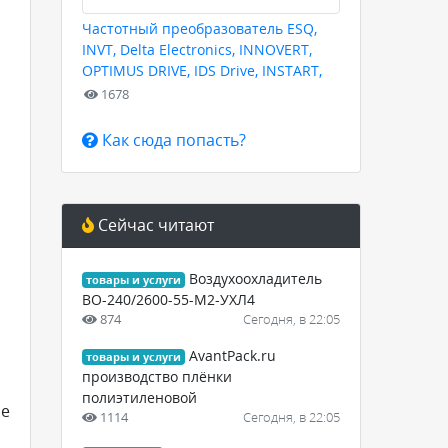
Частотный преобразователь ESQ,
INVT, Delta Electronics, INNOVERT,
OPTIMUS DRIVE, IDS Drive, INSTART,
HYUNDAI для любых задач
1678
Как сюда попасть?
Сейчас читают
Воздухоохладитель
товары и услуги
ВО-240/2600-55-М2-УХЛ4
874
Сегодня, в 22:05
AvantPack.ru
товары и услуги
производство плёнки
полиэтиленовой
ое
1114
Сегодня, в 22:05