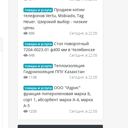
Продаем копии
товары и услуги
телефонов Vertu, Mobiado, Tag
Heuer. Широкий выбор - низкие
цены.
896
Сегодня, в 22:05
Стол поворотный
товары и услуги
7204-0023-01 ф400 мм в Челябинске
648
Сегодня, в 22:05
Теплоизоляция
товары и услуги
Гидроизоляция ППУ Казахстан
1138
Сегодня, в 22:05
ООО "Идрис"
товары и услуги
фракция пипериленовая марка Б,
сорт 1, абсорбент марка А-4, марка
А-5
1233
Сегодня, в 22:05