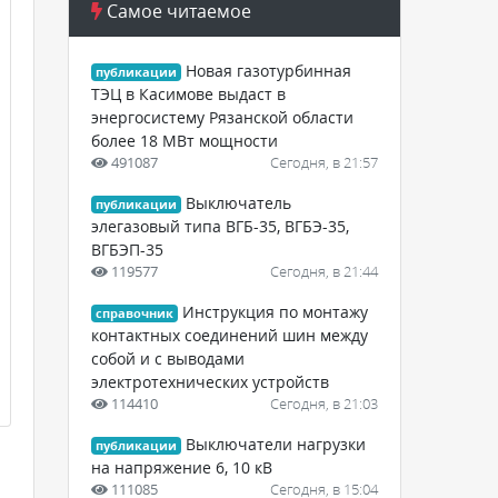
Самое читаемое
Новая газотурбинная
публикации
ТЭЦ в Касимове выдаст в
энергосистему Рязанской области
более 18 МВт мощности
491087
Сегодня, в 21:57
Выключатель
публикации
элегазовый типа ВГБ-35, ВГБЭ-35,
ВГБЭП-35
119577
Сегодня, в 21:44
Инструкция по монтажу
справочник
контактных соединений шин между
собой и с выводами
электротехнических устройств
114410
Сегодня, в 21:03
Выключатели нагрузки
публикации
на напряжение 6, 10 кВ
111085
Сегодня, в 15:04