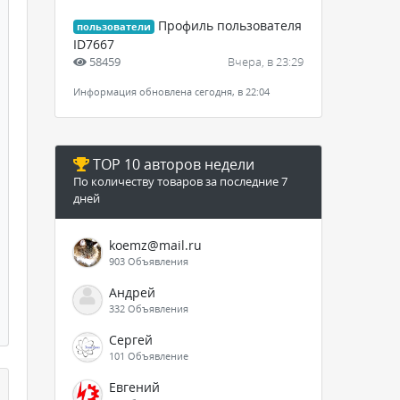
Профиль пользователя
пользователи
ID7667
58459
Вчера, в 23:29
Информация обновлена сегодня, в 22:04
TOP 10 авторов недели
По количеству товаров за последние 7
дней
koemz@mail.ru
903 Объявления
Андрей
332 Объявления
Сергей
101 Объявление
Евгений