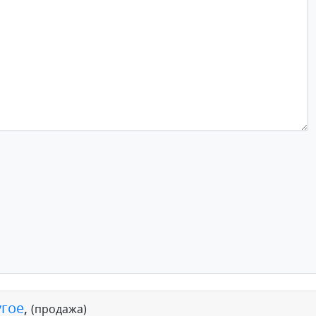
угое
,
(продажа)