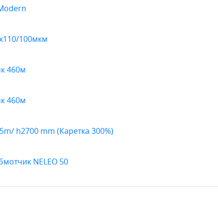
 Modern
0х110/100мкм
к 460м
к 460м
65m/ h2700 mm (Каретка 300%)
бмотчик NELEO 50