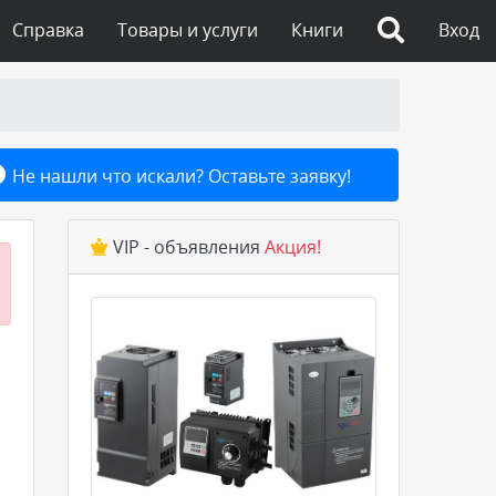
Справка
Товары и услуги
Книги
Вход
Не нашли что искали? Оставьте заявку!
VIP - объявления
Акция!