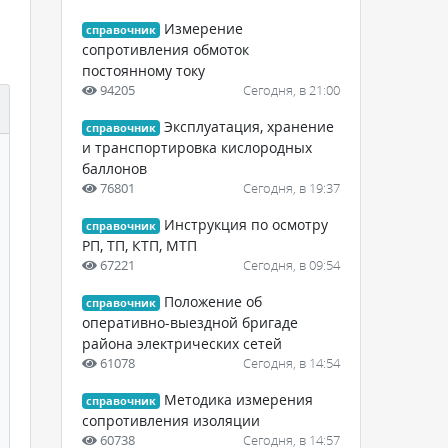
Измерение
справочник
сопротивления обмоток
постоянному току
94205
Сегодня, в 21:00
Эксплуатация, хранение
справочник
и транспортировка кислородных
баллонов
76801
Сегодня, в 19:37
Инструкция по осмотру
справочник
РП, ТП, КТП, МТП
67221
Сегодня, в 09:54
Положение об
справочник
оперативно-выездной бригаде
района электрических сетей
61078
Сегодня, в 14:54
Методика измерения
справочник
сопротивления изоляции
60738
Сегодня, в 14:57