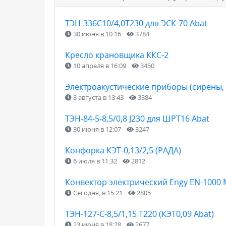
ТЭН-336С10/4,0Т230 для ЭСК-70 Abat
30 июня в 10:16
3784
Кресло крановщика ККС-2
10 апреля в 16:09
3450
Электроакустические приборы (сирены, 
3 августа в 13:43
3384
ТЭН-84-5-8,5/0,8 J230 для ШРТ16 Abat
30 июня в 12:07
3247
Конфорка КЭТ-0,13/2,5 (РАДА)
6 июля в 11:32
2812
Конвектор электрический Engy EN-1000
Сегодня, в 15:21
2805
ТЭН-127-С-8,5/1,15 Т220 (КЭТ0,09 Abat)
23 июня в 18:28
2677