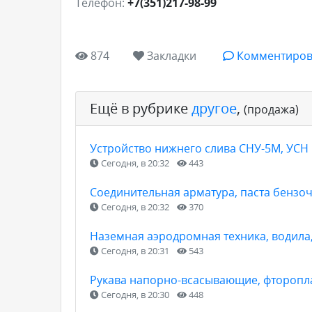
Телефон:
+7(351)217-98-99
874
Закладки
Комментиров
Ещё в рубрике
другое
,
(продажа)
Устройство нижнего слива СНУ-5М, УСН
Сегодня, в 20:32
443
Соединительная арматура, паста бензоч
Сегодня, в 20:32
370
Наземная аэродромная техника, водила
Сегодня, в 20:31
543
Рукава напорно-всасывающие, фторопла
Сегодня, в 20:30
448