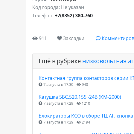
Код города:
Не указан
Телефон:
+7(8352) 380-760
911
Закладки
Комментиров
Ещё в рубрике
низковольтная а
Контактная группа контакторов серии 
7 августа в 17:30
940
Катушка 5БС.520.155 -24В (КМ-2000)
7 августа в 17:29
1210
Блокираторы КСО в сборе ТШАГ, кнопка
7 августа в 17:29
2194