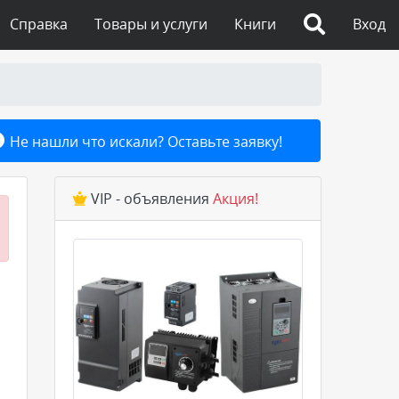
Справка
Товары и услуги
Книги
Вход
Не нашли что искали? Оставьте заявку!
VIP - объявления
Акция!