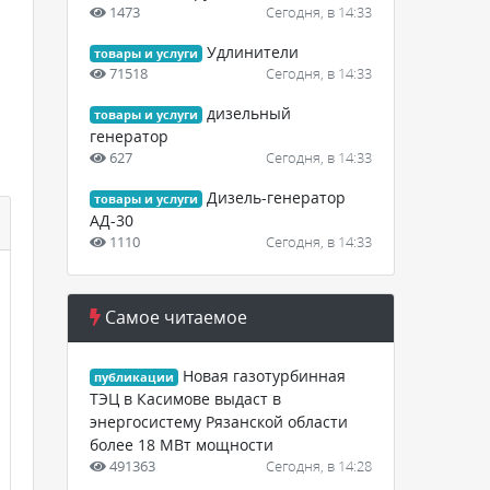
1473
Сегодня, в 14:33
Удлинители
товары и услуги
71518
Сегодня, в 14:33
дизельный
товары и услуги
генератор
627
Сегодня, в 14:33
Дизель-генератор
товары и услуги
АД-30
1110
Сегодня, в 14:33
Самое читаемое
Новая газотурбинная
публикации
ТЭЦ в Касимове выдаст в
энергосистему Рязанской области
более 18 МВт мощности
491363
Сегодня, в 14:28