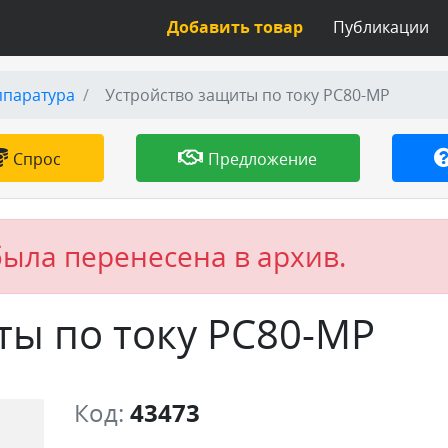
Добавить товар
Публикации
ппаратура
Устройство защиты по току РС80-МР
Спрос
Предложение
была перенесена в архив.
ты по току РС80-МР
Код:
43473