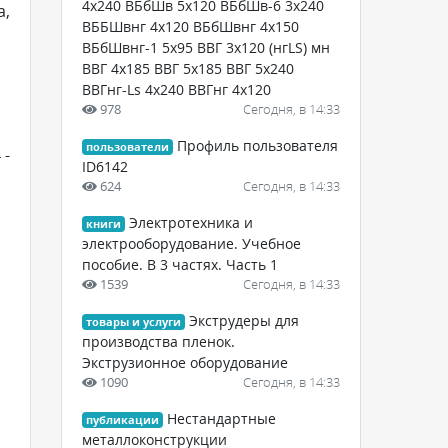
4х240 ВБбШв 5х120 ВБбШв-6 3х240
а,
ВББШвнг 4х120 ВБбШвнг 4х150
ВБбШвнг-1 5х95 ВВГ 3х120 (нгLS) мн
ВВГ 4х185 ВВГ 5х185 ВВГ 5х240
ВВГнг-Ls 4х240 ВВГнг 4х120
978
Сегодня, в 14:33
Профиль пользователя
пользователи
 -
ID6142
624
Сегодня, в 14:33
Электротехника и
книги
электрооборудование. Учебное
пособие. В 3 частях. Часть 1
1539
Сегодня, в 14:33
Экструдеры для
товары и услуги
производства пленок.
Экструзионное оборудование
1090
Сегодня, в 14:33
Нестандартные
публикации
металлоконструкции