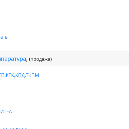
ать
ппаратура
,
(продажа)
КТП,КТК,КПД,ТКПМ
 ИТЕА