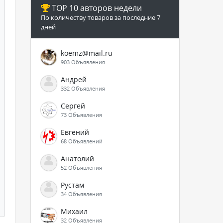
TOP 10 авторов недели
По количеству товаров за последние 7
дней
koemz@mail.ru
903 Объявления
Андрей
332 Объявления
Сергей
73 Объявления
Евгений
68 Объявлений
Анатолий
52 Объявления
Рустам
34 Объявления
Михаил
32 Объявления