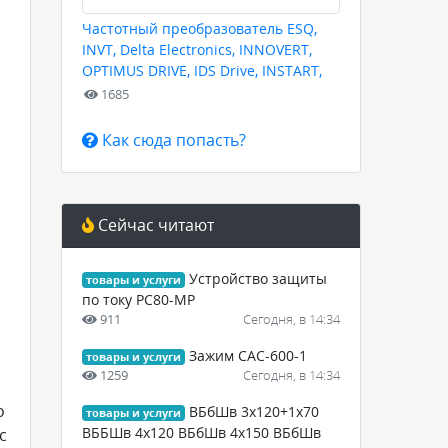
Частотный преобразователь ESQ,
INVT, Delta Electronics, INNOVERT,
OPTIMUS DRIVE, IDS Drive, INSTART,
HYUNDAI для любых задач
1685
Как сюда попасть?
Сейчас читают
Устройство защиты
товары и услуги
по току РС80-МР
911
Сегодня, в 14:34
Зажим САС-600-1
товары и услуги
1259
Сегодня, в 14:34
о
ВБбШв 3х120+1х70
товары и услуги
ВББШв 4х120 ВБбШв 4х150 ВБбШв
с