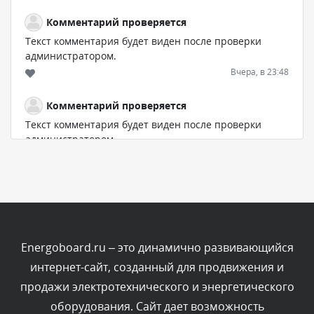
Комментарий проверяется
Текст комментария будет виден после проверки
администратором.
Вчера, в 23:48
Комментарий проверяется
Текст комментария будет виден после проверки
администратором.
Вчера, в 20:53
Комментарий проверяется
Текст комментария будет виден после проверки
администратором.
Вчера, в 20:11
Energoboard.ru – это динамично развивающийся
интернет-сайт, созданный для продвижения и
Комментарий проверяется
продажи электротехнического и энергетического
Текст комментария будет виден после проверки
оборудования. Сайт дает возможность
администратором.