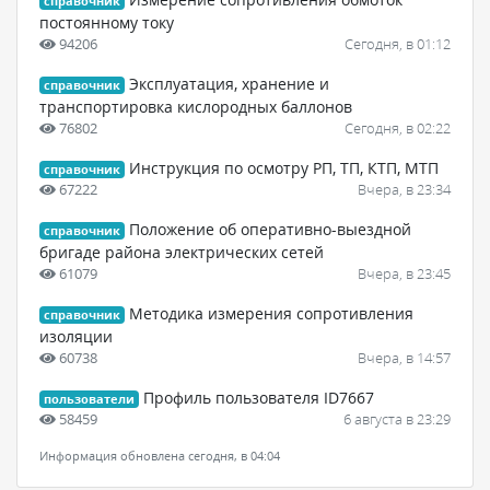
справочник
постоянному току
94206
Сегодня, в 01:12
Эксплуатация, хранение и
справочник
транспортировка кислородных баллонов
76802
Сегодня, в 02:22
Инструкция по осмотру РП, ТП, КТП, МТП
справочник
67222
Вчера, в 23:34
Положение об оперативно-выездной
справочник
бригаде района электрических сетей
61079
Вчера, в 23:45
Методика измерения сопротивления
справочник
изоляции
60738
Вчера, в 14:57
Профиль пользователя ID7667
пользователи
58459
6 августа в 23:29
Информация обновлена сегодня, в 04:04