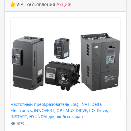
VIP - объявления
Акция!
Частотный преобразователь ESQ, INVT, Delta
Electronics, INNOVERT, OPTIMUS DRIVE, IDS Drive,
INSTART, HYUNDAI для любых задач
1679