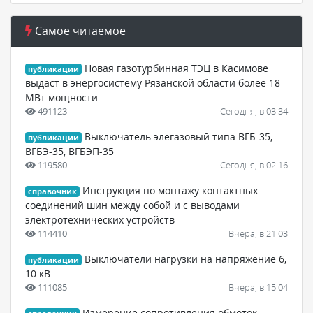
Самое читаемое
Новая газотурбинная ТЭЦ в Касимове
публикации
выдаст в энергосистему Рязанской области более 18
МВт мощности
491123
Сегодня, в 03:34
Выключатель элегазовый типа ВГБ-35,
публикации
ВГБЭ-35, ВГБЭП-35
119580
Сегодня, в 02:16
Инструкция по монтажу контактных
справочник
соединений шин между собой и с выводами
электротехнических устройств
114410
Вчера, в 21:03
Выключатели нагрузки на напряжение 6,
публикации
10 кВ
111085
Вчера, в 15:04
Измерение сопротивления обмоток