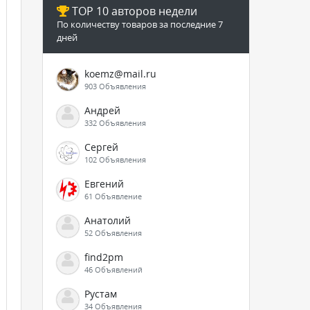
TOP 10 авторов недели
По количеству товаров за последние 7
дней
koemz@mail.ru
903 Объявления
Андрей
332 Объявления
Сергей
102 Объявления
Евгений
61 Объявление
Анатолий
52 Объявления
find2pm
46 Объявлений
Рустам
34 Объявления