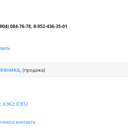
8904) 084-76-78, 8-952-436-35-01
вать
техника
,
(продажа)
; КЭК2; КЭП2
очного контакта