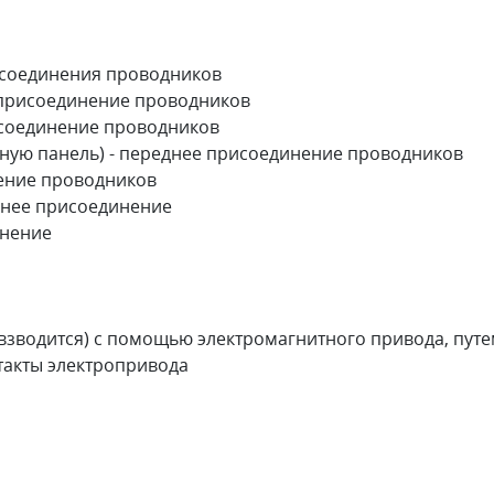
рисоединения проводников
е присоединение проводников
рисоединение проводников
чную панель) - переднее присоединение проводников
нение проводников
днее присоединение
инение
 (взводится) с помощью электромагнитного привода, пут
такты электропривода