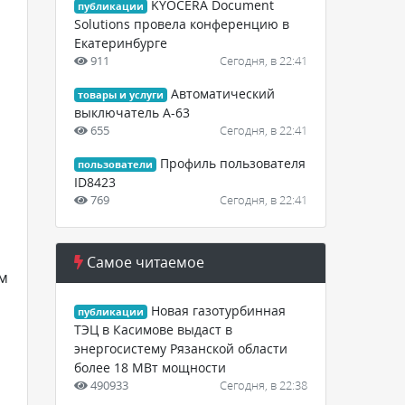
KYOCERA Document
публикации
Solutions провела конференцию в
Екатеринбурге
911
Сегодня, в 22:41
Автоматический
товары и услуги
выключатель А-63
655
Сегодня, в 22:41
Профиль пользователя
пользователи
ID8423
769
Сегодня, в 22:41
Самое читаемое
ем
Новая газотурбинная
публикации
ТЭЦ в Касимове выдаст в
энергосистему Рязанской области
более 18 МВт мощности
490933
Сегодня, в 22:38