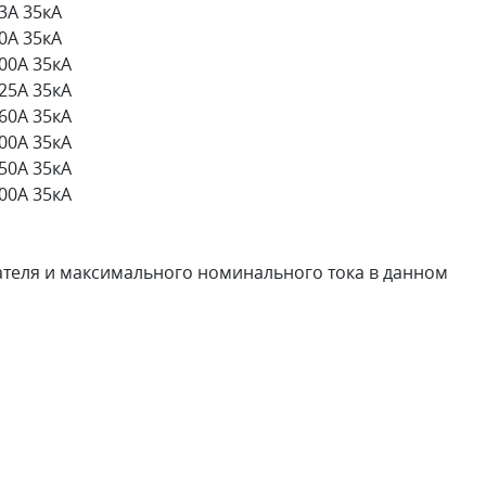
3А 35кА
0А 35кА
00А 35кА
25А 35кА
60А 35кА
00А 35кА
50А 35кА
00А 35кА
ателя и максимального номинального тока в данном