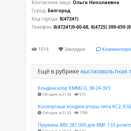
Контактное лицо:
Ольга Николаевна
Город:
Белгород
Код города:
8(47241)
Телефон:
8(47241)9-60-68, 8(4725) 399-659 (
1014
Закладки
Комментиро
Ещё в рубрике
высоковольтная 
Конденсатор КММ2-0, 38-24-3У3
Сегодня, в 21:24
515
Косинусные конденсаторы типа КС2; КЭ2
Сегодня, в 21:23
1789
Пружина 8ВУ.281.000 для ВМГ-133 розет
Сегодня, в 15:17
639