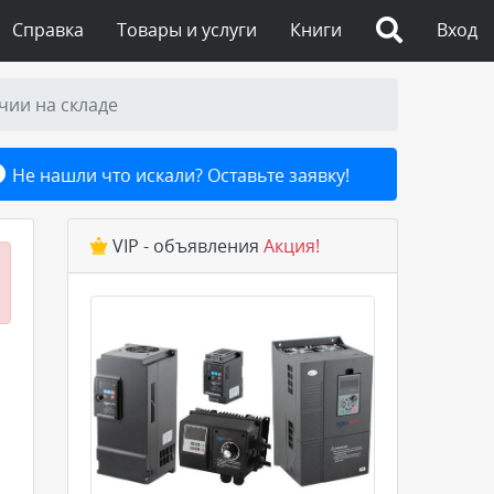
Справка
Товары и услуги
Книги
Вход
чии на складе
Не нашли что искали? Оставьте заявку!
VIP - объявления
Акция!