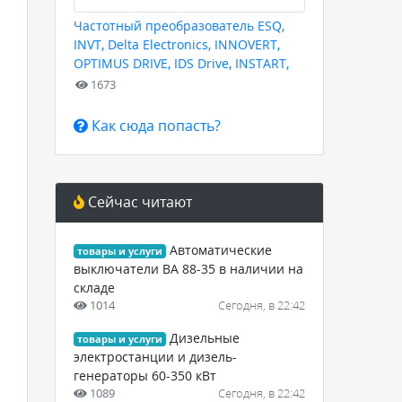
Частотный преобразователь ESQ,
INVT, Delta Electronics, INNOVERT,
OPTIMUS DRIVE, IDS Drive, INSTART,
HYUNDAI для любых задач
1673
Как сюда попасть?
Сейчас читают
Автоматические
товары и услуги
выключатели ВА 88-35 в наличии на
складе
1014
Сегодня, в 22:42
Дизельные
товары и услуги
электростанции и дизель-
генераторы 60-350 кВт
1089
Сегодня, в 22:42