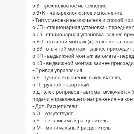
o 3 - трехполюсное исполнение
o 3+N - четырехполюсное исполнение
• Тип установки выключателя и способ п
o СП - стационарная установка - передне
o СЗ - стационарная установка -заднее п
o ВП - втычной монтаж (крепление на вты
o ВЗ - втычной монтаж - заднее присоеди
o КП - выдвижной монтаж автомата - пере
o КЗ - выдвижной монтаж заднее присоед
• Привод управления
o Р - ручное включение выключателя,
o П - ручной повортный
o Д - электропривод - автомат включается
подачи управляющего напряжения на кон
• Доп. Расцепители
o О – отсутствуют
o Р – независимый расцепитель
o М – минимальный расцепитель