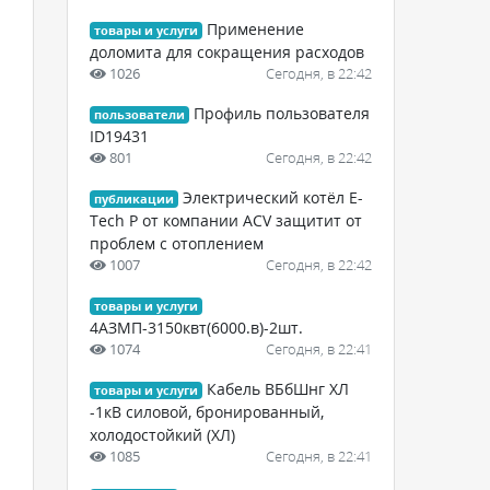
Применение
товары и услуги
доломита для сокращения расходов
1026
Сегодня, в 22:42
Профиль пользователя
пользователи
ID19431
801
Сегодня, в 22:42
Электрический котёл E-
публикации
Tech P от компании ACV защитит от
проблем с отоплением
1007
Сегодня, в 22:42
товары и услуги
4АЗМП-3150квт(6000.в)-2шт.
1074
Сегодня, в 22:41
Кабель ВБбШнг ХЛ
товары и услуги
-1кВ силовой, бронированный,
холодостойкий (ХЛ)
1085
Сегодня, в 22:41