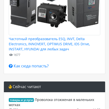
Частотный преобразователь ESQ, INVT, Delta
Electronics, INNOVERT, OPTIMUS DRIVE, IDS Drive,
INSTART, HYUNDAI для любых задач
1677
Как сюда попасть?
Сейчас читают
Проволока отожженая в маленьких
товары и услуги
мотках