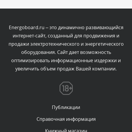
Комментарий проверяется
Текст комментария будет виден после проверки
администратором.
Сегодня, в 06:35
Energoboard.ru – это динамично развивающийся
интернет-сайт, созданный для продвижения и
Комментарий проверяется
продажи электротехнического и энергетического
Текст комментария будет виден после проверки
оборудования. Сайт дает возможность
администратором.
Сегодня, в 05:57
оптимизировать информационные издержки и
увеличить объем продаж Вашей компании.
Комментарий проверяется
Текст комментария будет виден после проверки
администратором.
Сегодня, в 03:09
Публикации
Комментарий проверяется
Текст комментария будет виден после проверки
Справочная информация
администратором.
Сегодня, в 02:05
Книжный магазин