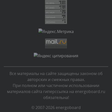
Сегодня, в 01:10
Комментарий проверяется
Текст комментария будет виден после проверки
администратором.
Сегодня, в 00:57
Комментарий проверяется
Текст комментария будет виден после проверки
администратором.
Сегодня, в 00:51
Все материалы на сайте защищены законом об
Комментарий проверяется
авторских и смежных правах.
Текст комментария будет виден после проверки
При полном или частичном использовании
администратором.
материалов сайта гиперссылка на energoboard.ru
Сегодня, в 00:51
обязательна!
Комментарий проверяется
© 2007-2026 energoboard