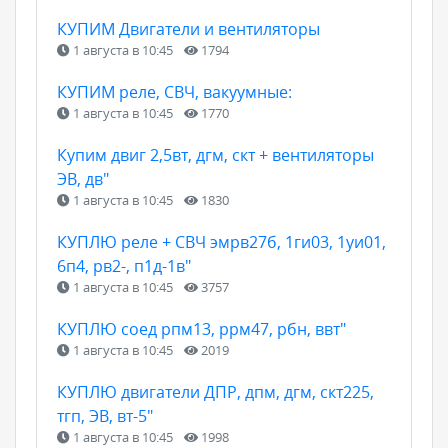
КУПИМ Двигатели и вентиляторы
1 августа в 10:45
1794
КУПИМ реле, СВЧ, вакуумные:
1 августа в 10:45
1770
Купим двиг 2,5вт, дгм, скт + вентиляторы
ЭВ, дв"
1 августа в 10:45
1830
КУПЛЮ реле + СВЧ эмрв27б, 1ги03, 1уи01,
6п4, рв2-, п1д-1в"
1 августа в 10:45
3757
КУПЛЮ соед рпм13, ррм47, рбн, ввт"
1 августа в 10:45
2019
КУПЛЮ двигатели ДПР, дпм, дгм, скт225,
тгп, ЭВ, вт-5"
1 августа в 10:45
1998