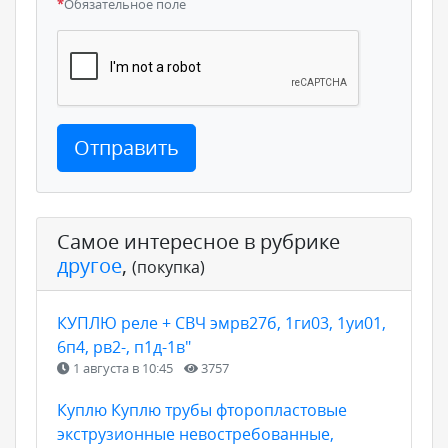
*
Обязательное поле
Отправить
Самое интересное в рубрике
другое
,
(покупка)
КУПЛЮ реле + СВЧ эмрв27б, 1ги03, 1уи01,
6п4, рв2-, п1д-1в"
1 августа в 10:45
3757
Куплю Куплю трубы фторопластовые
экструзионные невостребованные,