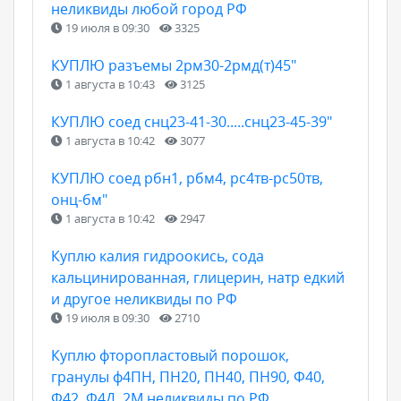
неликвиды любой город РФ
19 июля в 09:30
3325
КУПЛЮ разъемы 2рм30-2рмд(т)45"
1 августа в 10:43
3125
КУПЛЮ соед снц23-41-30.....снц23-45-39"
1 августа в 10:42
3077
КУПЛЮ соед рбн1, рбм4, рс4тв-рс50тв,
онц-бм"
1 августа в 10:42
2947
Куплю калия гидроокись, сода
кальцинированная, глицерин, натр едкий
и другое неликвиды по РФ
19 июля в 09:30
2710
Куплю фторопластовый порошок,
гранулы ф4ПН, ПН20, ПН40, ПН90, Ф40,
Ф42, Ф4Д, 2М неликвиды по РФ