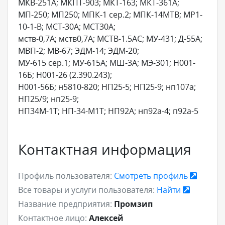
МКВ-251А; МКПТ-903; МКТ-163; МКТ-361А;
МП-250; МП250; МПК-1 сер.2; МПК-14МТВ; МР1-
10-1-В; МСТ-30А; МСТ30А;
мств-0,7А; мств0,7А; МСТВ-1.5АС; МУ-431; Д-55А;
МВП-2; МВ-67; ЭДМ-14; ЭДМ-20;
МУ-615 сер.1; МУ-615А; МШ-3А; МЭ-301; Н001-
16Б; Н001-26 (2.390.243);
Н001-56Б; н5810-820; НП25-5; НП25-9; нп107а;
НП25/9; нп25-9;
НП34М-1Т; НП-34-М1Т; НП92А; нп92а-4; п92а-5
Контактная информация
Профиль пользователя:
Смотреть профиль
Все товары и услуги пользователя:
Найти
Название предприятия:
Промзип
Контактное лицо:
Алексей