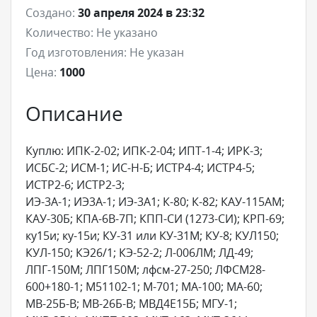
Создано:
30 апреля 2024 в 23:32
Количество:
Не указано
Год изготовления:
Не указан
Цена:
1000
Описание
Куплю: ИПК-2-02; ИПК-2-04; ИПТ-1-4; ИРК-3;
ИСБС-2; ИСМ-1; ИС-Н-Б; ИСТР4-4; ИСТР4-5;
ИСТР2-6; ИСТР2-3;
ИЭ-3А-1; ИЭ3А-1; ИЭ-3А1; К-80; К-82; КАУ-115АМ;
КАУ-30Б; КПА-6В-7П; КПП-СИ (1273-СИ); КРП-69;
ку15и; ку-15и; КУ-31 или КУ-31М; КУ-8; КУЛ150;
КУЛ-150; КЭ26/1; КЭ-52-2; Л-006ЛМ; ЛД-49;
ЛПГ-150М; ЛПГ150М; лфсм-27-250; ЛФСМ28-
600+180-1; М51102-1; М-701; МА-100; МА-60;
МВ-25Б-В; МВ-26Б-В; МВД4Е15Б; МГУ-1;