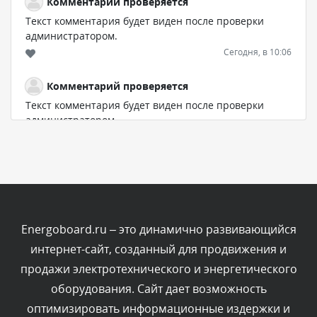
Комментарий проверяется
Текст комментария будет виден после проверки
администратором.
Сегодня, в 10:06
Комментарий проверяется
Текст комментария будет виден после проверки
администратором.
Сегодня, в 07:21
Комментарий проверяется
Текст комментария будет виден после проверки
администратором.
Сегодня, в 06:43
Energoboard.ru – это динамично развивающийся
интернет-сайт, созданный для продвижения и
Комментарий проверяется
продажи электротехнического и энергетического
Текст комментария будет виден после проверки
оборудования. Сайт дает возможность
администратором.
Сегодня, в 04:34
оптимизировать информационные издержки и