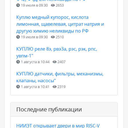
19 июля в 09:30
2653
Куплю медный купорос, кислота
лимонная, щавелевая, цитрат натрия и
другую химию неликвиды по РФ
19 июля в 09:30
2510
КУПЛЮ реле 8э, рвэ3а, рэс, рэк, рпс,
увпм-1"
1 августа в 10:44
2407
КУПЛЮ датчики, фильтры, механизмы,
клапаны, насосы"
1 августа в 10:41
2319
Последние публикации
НИИЭТ открывает двери в мир RISC-V