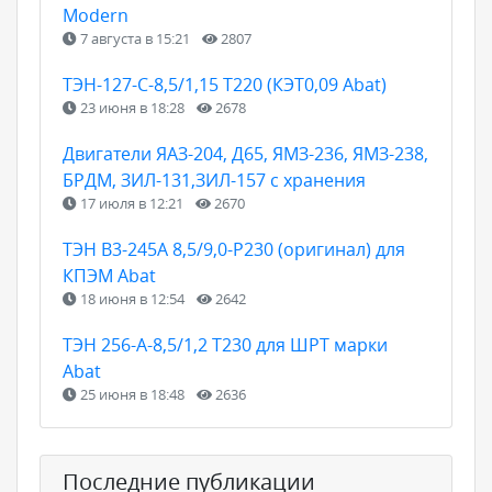
Modern
7 августа в 15:21
2807
ТЭН-127-С-8,5/1,15 Т220 (КЭТ0,09 Abat)
23 июня в 18:28
2678
Двигатели ЯАЗ-204, Д65, ЯМЗ-236, ЯМЗ-238,
БРДМ, ЗИЛ-131,ЗИЛ-157 с хранения
17 июля в 12:21
2670
ТЭН B3-245A 8,5/9,0-P230 (оригинал) для
КПЭМ Abat
18 июня в 12:54
2642
ТЭН 256-А-8,5/1,2 Т230 для ШРТ марки
Abat
25 июня в 18:48
2636
Последние публикации