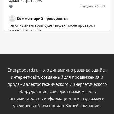
администратором.
Сегодня, в 05:53
Комментарий проверяется
Текст комментария будет виден после проверки
администратором.
Сегодня, в 03:51
Комментарий проверяется
Текст комментария будет виден после проверки
администратором.
Сегодня, в 03:39
Energoboard.ru – это динамично развивающийся
интернет-сайт, созданный для продвижения и
Комментарий проверяется
продажи электротехнического и энергетического
Текст комментария будет виден после проверки
оборудования. Сайт дает возможность
администратором.
Сегодня, в 03:15
оптимизировать информационные издержки и
увеличить объем продаж Вашей компании.
Комментарий проверяется