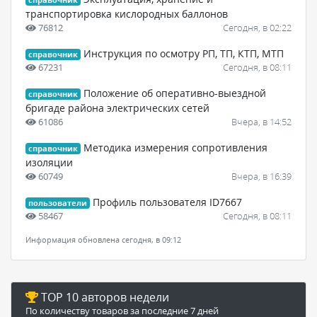
справочник
транспортировка кислородных баллонов
76812
Сегодня, в 02:22
Инструкция по осмотру РП, ТП, КТП, МТП
справочник
67231
Сегодня, в 08:11
Положение об оперативно-выездной
справочник
бригаде района электрических сетей
61086
Вчера, в 14:52
Методика измерения сопротивления
справочник
изоляции
60749
Вчера, в 16:39
Профиль пользователя ID7667
пользователи
58467
Сегодня, в 08:11
Информация обновлена сегодня, в 09:12
TOP 10 авторов недели
По количеству товаров за последние 7 дней