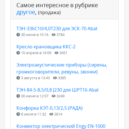
Самое интересное в рубрике
другое
,
(продажа)
ТЭН-336С10/4,0Т230 для ЭСК-70 Abat
30 июня в 10:16
3784
Кресло крановщика ККС-2
10 апреля в 16:09
3451
Электроакустические приборы (сирены,
громкоговорители, ревуны, звонки)
3 августа в 13:43
3385
ТЭН-84-5-8,5/0,8 J230 для ШРТ16 Abat
30 июня в 12:07
3249
Конфорка КЭТ-0,13/2,5 (РАДА)
6 июля в 11:32
2814
Конвектор электрический Engy EN-1000