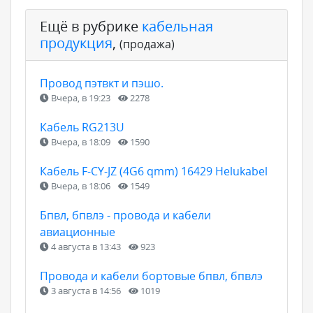
Ещё в рубрике
кабельная
продукция
,
(продажа)
Провод пэтвкт и пэшо.
Вчера, в 19:23
2278
Кабель RG213U
Вчера, в 18:09
1590
Кабель F-CY-JZ (4G6 qmm) 16429 Helukabel
Вчера, в 18:06
1549
Бпвл, бпвлэ - провода и кабели
авиационные
4 августа в 13:43
923
Провода и кабели бортовые бпвл, бпвлэ
3 августа в 14:56
1019