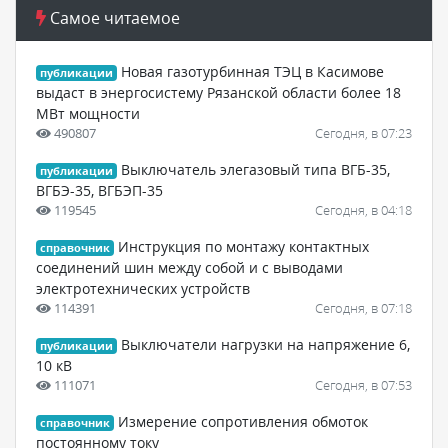
Самое читаемое
Новая газотурбинная ТЭЦ в Касимове
публикации
выдаст в энергосистему Рязанской области более 18
МВт мощности
490807
Сегодня, в 07:23
Выключатель элегазовый типа ВГБ-35,
публикации
ВГБЭ-35, ВГБЭП-35
119545
Сегодня, в 04:18
Инструкция по монтажу контактных
справочник
соединений шин между собой и с выводами
электротехнических устройств
114391
Сегодня, в 07:18
Выключатели нагрузки на напряжение 6,
публикации
10 кВ
111071
Сегодня, в 07:53
Измерение сопротивления обмоток
справочник
постоянному току