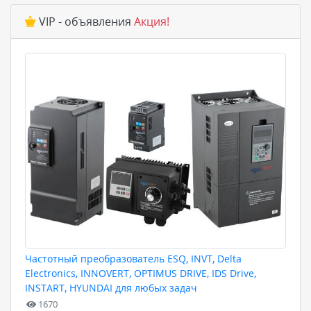
VIP - объявления
Акция!
Частотный преобразователь ESQ, INVT, Delta
Electronics, INNOVERT, OPTIMUS DRIVE, IDS Drive,
INSTART, HYUNDAI для любых задач
1670