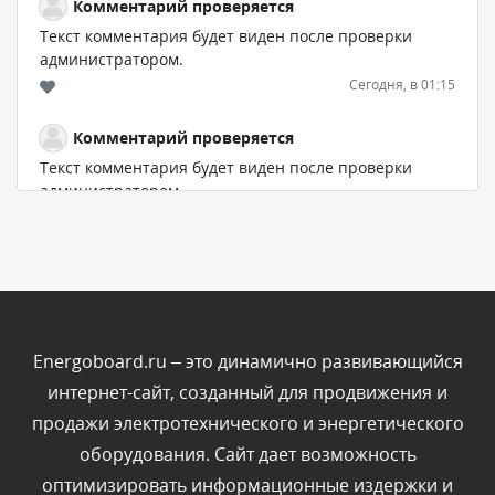
Комментарий проверяется
Текст комментария будет виден после проверки
администратором.
Сегодня, в 01:15
Комментарий проверяется
Текст комментария будет виден после проверки
администратором.
Вчера, в 23:35
Комментарий проверяется
Текст комментария будет виден после проверки
администратором.
Вчера, в 23:11
Energoboard.ru – это динамично развивающийся
интернет-сайт, созданный для продвижения и
Комментарий проверяется
продажи электротехнического и энергетического
Текст комментария будет виден после проверки
оборудования. Сайт дает возможность
администратором.
Вчера, в 19:42
оптимизировать информационные издержки и