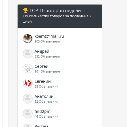
TOP 10 авторов недели
По количеству товаров за последние 7
дней
koemz@mail.ru
903 Объявления
Андрей
332 Объявления
Сергей
101 Объявление
Евгений
68 Объявлений
Анатолий
52 Объявления
find2pm
46 Объявлений
Рустам