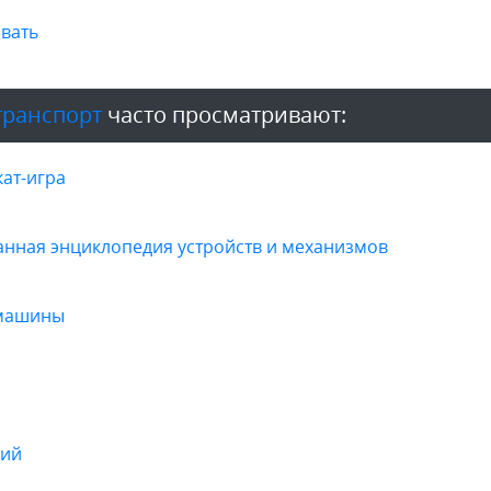
вать
 транспорт
часто просматривают:
ат-игра
ванная энциклопедия устройств и механизмов
 машины
ний