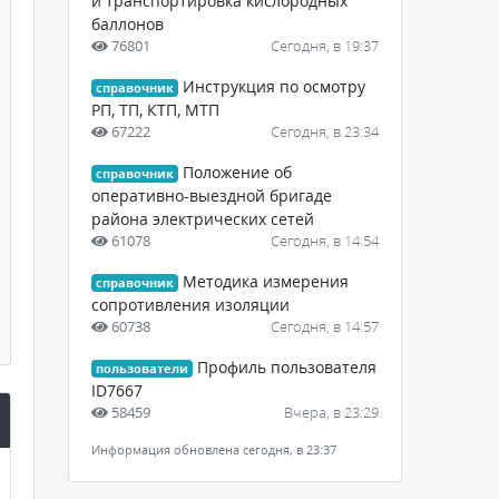
и транспортировка кислородных
баллонов
76801
Сегодня, в 19:37
Инструкция по осмотру
справочник
РП, ТП, КТП, МТП
67222
Сегодня, в 23:34
Положение об
справочник
оперативно-выездной бригаде
района электрических сетей
61078
Сегодня, в 14:54
Методика измерения
справочник
сопротивления изоляции
60738
Сегодня, в 14:57
Профиль пользователя
пользователи
ID7667
58459
Вчера, в 23:29
Информация обновлена сегодня, в 23:37