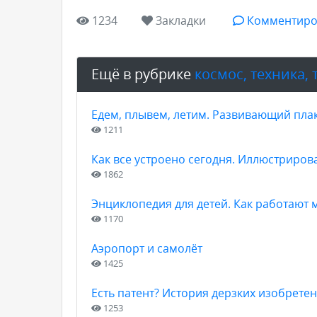
1234
Закладки
Комментиро
Ещё в рубрике
космос, техника,
Едем, плывем, летим. Развивающий плак
1211
Как все устроено сегодня. Иллюстриро
1862
Энциклопедия для детей. Как работают
1170
Аэропорт и самолёт
1425
Есть патент? История дерзких изобрете
1253