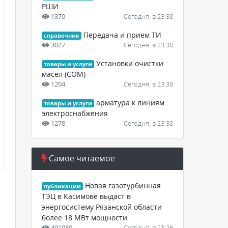
РШИ
1370
Сегодня, в 23:38
Передача и прием ТИ
справочник
3027
Сегодня, в 23:38
Установки очистки
товары и услуги
масел (СОМ)
1204
Сегодня, в 23:38
арматура к линиям
товары и услуги
электроснабжения
1278
Сегодня, в 23:38
Самое читаемое
Новая газотурбинная
публикации
ТЭЦ в Касимове выдаст в
энергосистему Рязанской области
более 18 МВт мощности
491089
Сегодня, в 23:26