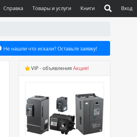
Справка
Товары и услуги
Книги
Вход
Не нашли что искали? Оставьте заявку!
VIP - объявления
Акция!