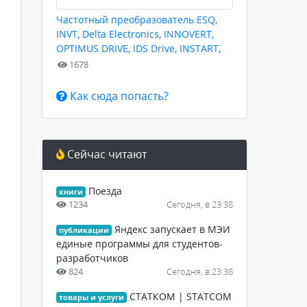
Частотный преобразователь ESQ,
INVT, Delta Electronics, INNOVERT,
OPTIMUS DRIVE, IDS Drive, INSTART,
HYUNDAI для любых задач
1678
Как сюда попасть?
Сейчас читают
Поезда
книги
1234
Сегодня, в 23:38
Яндекс запускает в МЭИ
публикации
единые программы для студентов-
разработчиков
824
Сегодня, в 23:38
СТАТКОМ | STATCOM
товары и услуги