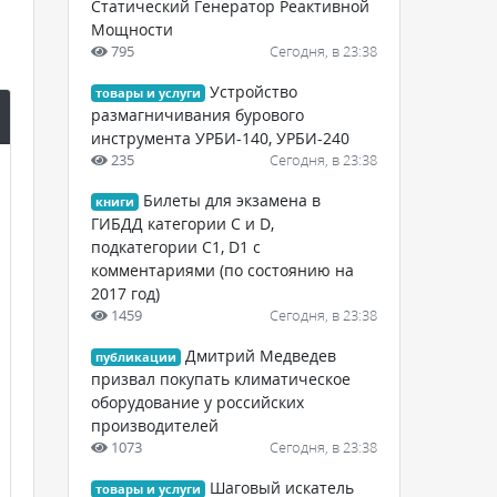
Статический Генератор Реактивной
Мощности
795
Сегодня, в 23:38
Устройство
товары и услуги
размагничивания бурового
инструмента УРБИ-140, УРБИ-240
235
Сегодня, в 23:38
Билеты для экзамена в
книги
ГИБДД категории C и D,
подкатегории C1, D1 с
комментариями (по состоянию на
2017 год)
1459
Сегодня, в 23:38
Дмитрий Медведев
публикации
призвал покупать климатическое
оборудование у российских
производителей
1073
Сегодня, в 23:38
Шаговый искатель
товары и услуги