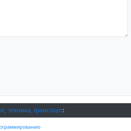
с, техника, транспорт
:
программированию