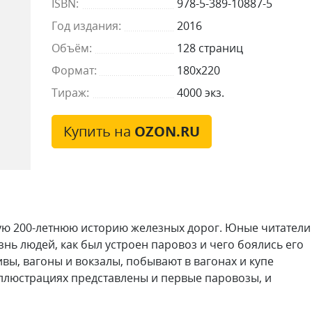
ISBN:
978-5-389-10887-5
Год издания:
2016
Объём:
128 страниц
Формат:
180x220
Тираж:
4000 экз.
Купить на
OZON.RU
ную 200-летнюю историю железных дорог. Юные читатели
нь людей, как был устроен паровоз и чего боялись его
вы, вагоны и вокзалы, побывают в вагонах и купе
ллюстрациях представлены и первые паровозы, и