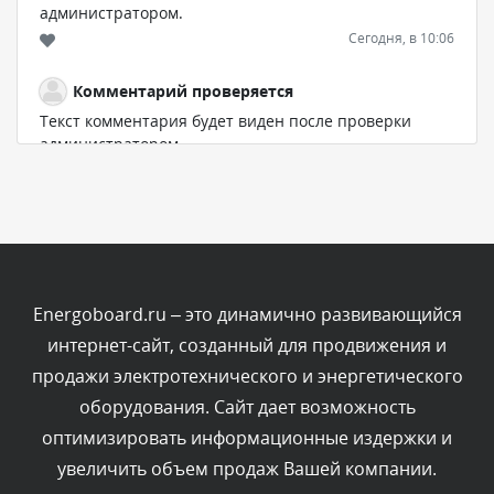
администратором.
Сегодня, в 10:06
Комментарий проверяется
Текст комментария будет виден после проверки
администратором.
Сегодня, в 07:21
Комментарий проверяется
Текст комментария будет виден после проверки
администратором.
Сегодня, в 06:43
Energoboard.ru – это динамично развивающийся
интернет-сайт, созданный для продвижения и
Комментарий проверяется
продажи электротехнического и энергетического
Текст комментария будет виден после проверки
оборудования. Сайт дает возможность
администратором.
Сегодня, в 04:34
оптимизировать информационные издержки и
увеличить объем продаж Вашей компании.
Комментарий проверяется