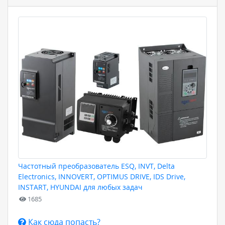
Частотный преобразователь ESQ, INVT, Delta
Electronics, INNOVERT, OPTIMUS DRIVE, IDS Drive,
INSTART, HYUNDAI для любых задач
1685
Как сюда попасть?