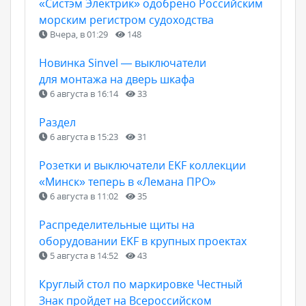
«Систэм Электрик» одобрено Российским
морским регистром судоходства
Вчера, в 01:29
148
Новинка Sinvel — выключатели
для монтажа на дверь шкафа
6 августа в 16:14
33
Раздел
6 августа в 15:23
31
Розетки и выключатели EKF коллекции
«Минск» теперь в «Лемана ПРО»
6 августа в 11:02
35
Распределительные щиты на
оборудовании EKF в крупных проектах
5 августа в 14:52
43
Круглый стол по маркировке Честный
Знак пройдет на Всероссийском