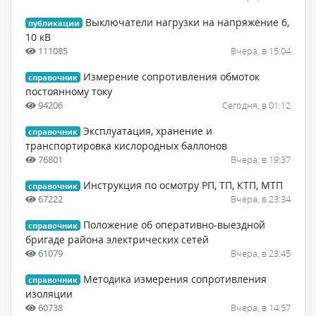
Выключатели нагрузки на напряжение 6,
публикации
10 кВ
111085
Вчера, в 15:04
Измерение сопротивления обмоток
справочник
постоянному току
94206
Сегодня, в 01:12
Эксплуатация, хранение и
справочник
транспортировка кислородных баллонов
76801
Вчера, в 19:37
Инструкция по осмотру РП, ТП, КТП, МТП
справочник
67222
Вчера, в 23:34
Положение об оперативно-выездной
справочник
бригаде района электрических сетей
61079
Вчера, в 23:45
Методика измерения сопротивления
справочник
изоляции
60738
Вчера, в 14:57