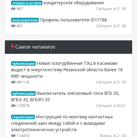
кондитерское оборудование
товары и услуги
967
Сегодня, в 01:36
Профиль пользователя ID17186
пользователи
601
Сегодня, в 01:36
Самое читаемое
Новая газотурбинная ТЭЦ в Касимове
публикации
выдаст в энергосистему Рязанской области более 18
МВт мощности
491116
Сегодня, в 01:33
Выключатель элегазовый типа ВГБ-35,
публикации
ВГБЭ-35, ВГБЭП-35
119579
Сегодня, в 00:31
Инструкция по монтажу контактных
справочник
соединений шин между собой и с выводами
электротехнических устройств
114410
Вчера, в 21:03