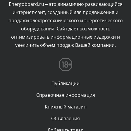
Вчера, в 19:27
Energoboard.ru – это динамично развивающийся
интернет-сайт, созданный для продвижения и
Комментарий проверяется
продажи электротехнического и энергетического
Текст комментария будет виден после проверки
оборудования. Сайт дает возможность
администратором.
Вчера, в 16:49
оптимизировать информационные издержки и
увеличить объем продаж Вашей компании.
Комментарий проверяется
Текст комментария будет виден после проверки
администратором.
Вчера, в 15:09
Публикации
Комментарий проверяется
Текст комментария будет виден после проверки
Справочная информация
администратором.
Вчера, в 11:55
Книжный магазин
Объявления
Комментарий проверяется
Текст комментария будет виден после проверки
Добавить товар