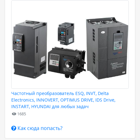
Частотный преобразователь ESQ, INVT, Delta
Electronics, INNOVERT, OPTIMUS DRIVE, IDS Drive,
INSTART, HYUNDAI для любых задач
1685
Как сюда попасть?