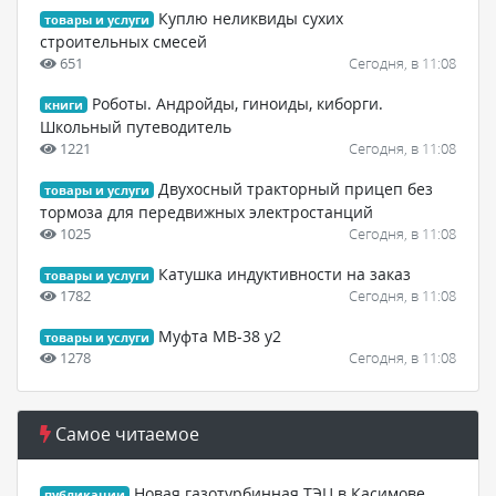
Куплю неликвиды сухих
товары и услуги
строительных смесей
651
Сегодня, в 11:08
Роботы. Андройды, гиноиды, киборги.
книги
Школьный путеводитель
1221
Сегодня, в 11:08
Двухосный тракторный прицеп без
товары и услуги
тормоза для передвижных электростанций
1025
Сегодня, в 11:08
Катушка индуктивности на заказ
товары и услуги
1782
Сегодня, в 11:08
Муфта МВ-38 у2
товары и услуги
1278
Сегодня, в 11:08
Самое читаемое
Новая газотурбинная ТЭЦ в Касимове
публикации