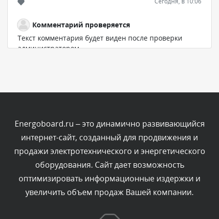
Сегодня, в 10:06
Комментарий проверяется
Текст комментария будет виден после проверки
администратором.
Сегодня, в 07:21
Комментарий проверяется
Текст комментария будет виден после проверки
администратором.
Сегодня, в 06:43
Energoboard.ru – это динамично развивающийся
интернет-сайт, созданный для продвижения и
Комментарий проверяется
продажи электротехнического и энергетического
Текст комментария будет виден после проверки
оборудования. Сайт дает возможность
администратором.
Сегодня, в 04:34
оптимизировать информационные издержки и
увеличить объем продаж Вашей компании.
Комментарий проверяется
Текст комментария будет виден после проверки