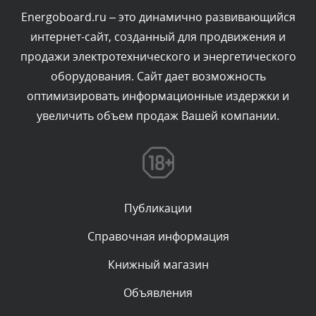
Сегодня, в 08:48
Energoboard.ru – это динамично развивающийся
интернет-сайт, созданный для продвижения и
Комментарий проверяется
продажи электротехнического и энергетического
Текст комментария будет виден после проверки
оборудования. Сайт дает возможность
администратором.
Сегодня, в 08:46
оптимизировать информационные издержки и
увеличить объем продаж Вашей компании.
Комментарий проверяется
Текст комментария будет виден после проверки
администратором.
Сегодня, в 06:42
Публикации
Комментарий проверяется
Текст комментария будет виден после проверки
Справочная информация
администратором.
Сегодня, в 06:35
Книжный магазин
Объявления
Комментарий проверяется
Текст комментария будет виден после проверки