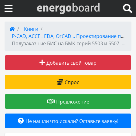
Вход на сайт
Книги
P-CAD, ACCEL EDA, OrCAD... Проектирование печатных плат и электронных устройств
Поиск по сайту
Полузаказные БИС на БМК серий 5503 и 5507. Практическое пособие. В 4 книгах. Книга 4
Публикации
Добавить свой товар
Справка
Спрос
Книги
Предложение
Товары и услуги
Не нашли что искали? Оставьте заявку!
Добавить товар или услугу