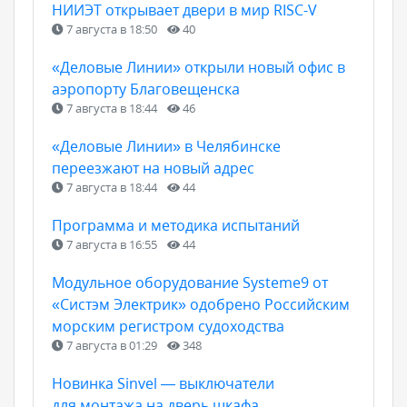
НИИЭТ открывает двери в мир RISC-V
7 августа в 18:50
40
«Деловые Линии» открыли новый офис в
аэропорту Благовещенска
7 августа в 18:44
46
«Деловые Линии» в Челябинске
переезжают на новый адрес
7 августа в 18:44
44
Программа и методика испытаний
7 августа в 16:55
44
Модульное оборудование Systeme9 от
«Систэм Электрик» одобрено Российским
морским регистром судоходства
7 августа в 01:29
348
Новинка Sinvel — выключатели
для монтажа на дверь шкафа