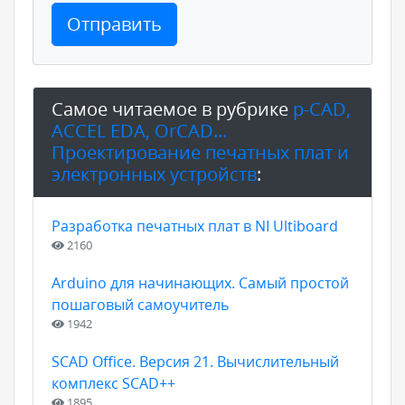
Отправить
Самое читаемое в рубрике
p-CAD,
ACCEL EDA, OrCAD...
Проектирование печатных плат и
электронных устройств
:
Разработка печатных плат в NI Ultiboard
2160
Arduino для начинающих. Самый простой
пошаговый самоучитель
1942
SCAD Office. Версия 21. Вычислительный
комплекс SCAD++
1895