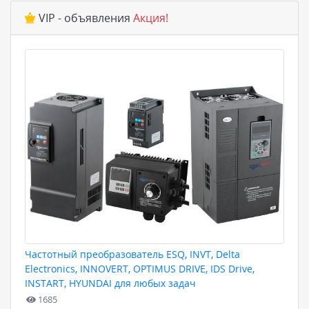
VIP - объявления
Акция!
Частотный преобразователь ESQ, INVT, Delta
Electronics, INNOVERT, OPTIMUS DRIVE, IDS Drive,
INSTART, HYUNDAI для любых задач
1685