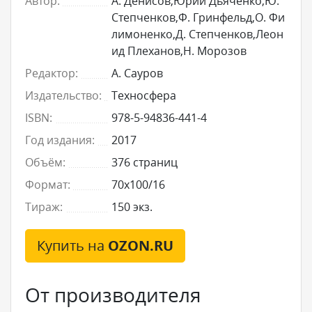
Автор:
А. Денисов,Юрий Дьяченко,Ю.
Степченков,Ф. Гринфельд,О. Фи
лимоненко,Д. Степченков,Леон
ид Плеханов,Н. Морозов
Редактор:
А. Сауров
Издательство:
Техносфера
ISBN:
978-5-94836-441-4
Год издания:
2017
Объём:
376 страниц
Формат:
70x100/16
Тираж:
150 экз.
Купить на
OZON.RU
От производителя