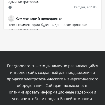
администратором.
Сегодня, в 11:05
Комментарий проверяется
Текст комментария будет виден после проверки
администратором.
Сегодня, в 11:00
Комментарий проверяется
Текст комментария будет виден после проверки
администратором.
Сегодня, в 10:19
Energoboard.ru – это динамично развивающийся
интернет-сайт, созданный для продвижения и
Комментарий проверяется
продажи электротехнического и энергетического
Текст комментария будет виден после проверки
оборудования. Сайт дает возможность
администратором.
Сегодня, в 10:06
оптимизировать информационные издержки и
увеличить объем продаж Вашей компании.
Комментарий проверяется