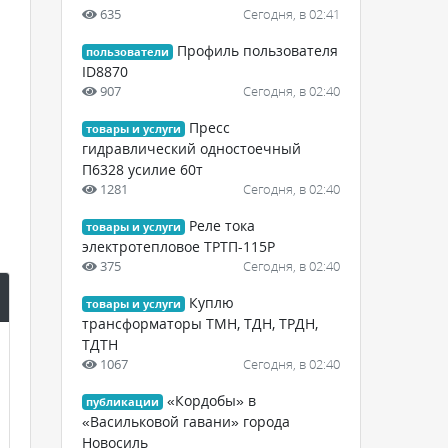
635
Сегодня, в 02:41
Профиль пользователя
пользователи
ID8870
907
Сегодня, в 02:40
Пресс
товары и услуги
гидравлический одностоечный
П6328 усилие 60т
1281
Сегодня, в 02:40
Реле тока
товары и услуги
электротепловое ТРТП-115Р
375
Сегодня, в 02:40
Куплю
товары и услуги
трансформаторы ТМН, ТДН, ТРДН,
ТДТН
1067
Сегодня, в 02:40
«Кордобы» в
публикации
«Васильковой гавани» города
Новосиль