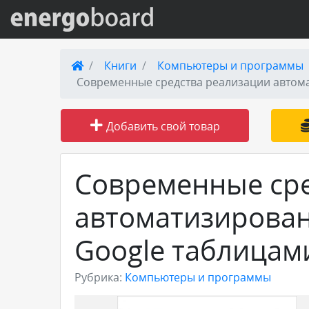
Вход на сайт
Книги
Компьютеры и программы
Современные средства реализации автома
Поиск по сайту
Добавить свой товар
Публикации
Справка
Современные сре
автоматизирован
Книги
Google таблицам
Товары и услуги
Рубрика:
Компьютеры и программы
Добавить товар или услугу