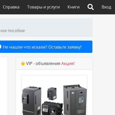
Справка
Товары и услуги
Книги
Вход
бное пособие
Не нашли что искали? Оставьте заявку!
VIP - объявления
Акция!