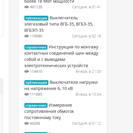
более 18 МВт мощности
491120
Сегодня, в 01:41
Выключатель
публикации
элегазовый типа ВГБ-35, ВГБЭ-35,
ВГБЭП-35
119580
Сегодня, в 02:16
Инструкция по монтажу
справочник
контактных соединений шин между
собой и с выводами
электротехнических устройств
114410
Вчера, в 21:03
Выключатели нагрузки
публикации
на напряжение 6, 10 кВ
111085
Вчера, в 15:04
Измерение
справочник
сопротивления обмоток
постоянному току
94206
Сегодня, в 01:12