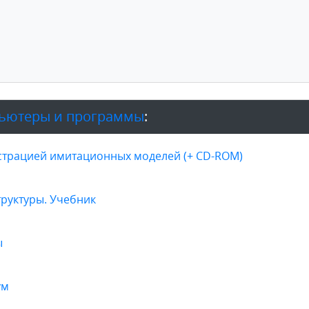
ьютеры и программы
:
страцией имитационных моделей (+ CD-ROM)
труктуры. Учебник
ы
ум