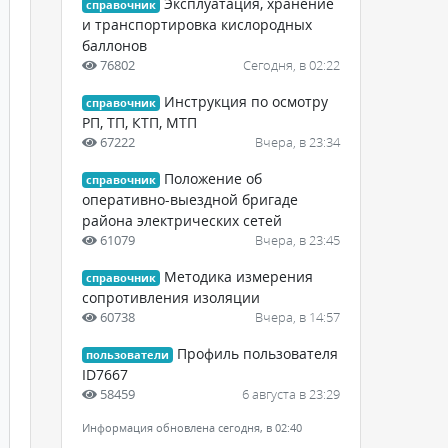
Эксплуатация, хранение
справочник
и транспортировка кислородных
баллонов
76802
Сегодня, в 02:22
Инструкция по осмотру
справочник
РП, ТП, КТП, МТП
67222
Вчера, в 23:34
Положение об
справочник
оперативно-выездной бригаде
района электрических сетей
61079
Вчера, в 23:45
Методика измерения
справочник
сопротивления изоляции
60738
Вчера, в 14:57
Профиль пользователя
пользователи
ID7667
58459
6 августа в 23:29
Информация обновлена сегодня, в 02:40