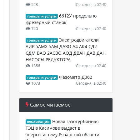
523
Сегодня, в 02:40
6612У продольно
товары и услуги
фрезерный станок
740
Сегодня, в 02:40
Электродвигатели
товары и услуги
АИР 5АМХ 5АМ ДАЗО А4 АК4 СД2
СДМ ВАО 2АСВО АОД ДВАН ДАВ ДАН
НАСОСЫ РЕДУКТОРА
1356
Сегодня, в 02:40
Фазометр Д362
товары и услуги
1073
Сегодня, в 02:40
Самое читаемое
Новая газотурбинная
публикации
ТЭЦ в Касимове выдаст в
энергосистему Рязанской области