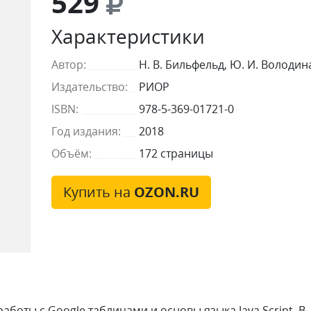
529
Характеристики
Автор:
Н. В. Бильфельд, Ю. И. Володин
Издательство:
РИОР
ISBN:
978-5-369-01721-0
Год издания:
2018
Объём:
172 страницы
Купить на
OZON.RU
оты с Google таблицами и основы языка Java Script. В