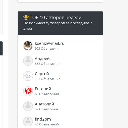
TOP 10 авторов недели
По количеству товаров за последние 7
дней
koemz@mail.ru
903 Объявления
Андрей
332 Объявления
Сергей
101 Объявление
Евгений
68 Объявлений
Анатолий
52 Объявления
find2pm
46 Объявлений