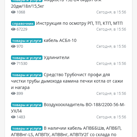
20дм/18л/15,5кг
1068
Сегодня, в 15:56
Инструкция по осмотру РП, ТП, КТП, МТП
справочник
67229
Сегодня, в 15:56
кабель АСБл-10
товары и услуги
970
Сегодня, в 15:56
Удлинители
товары и услуги
71530
Сегодня, в 15:56
Средство Трубочист профи для
товары и услуги
чистки трубы дымохода камина печки котла от сажи
и нагара
899
Сегодня, в 15:56
Воздухоохладитель ВО-188/2200-56-М-
товары и услуги
УХЛ4
1483
Сегодня, в 15:56
В наличии кабель АПВББШв, АПВБП,
товары и услуги
АПВВнг-LS, АПВПУ, АПВВнг, АПВПУ2Г со склада по