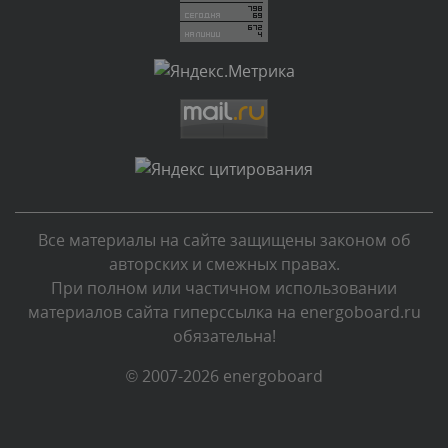
Комментарий проверяется
Текст комментария будет виден после проверки
администратором.
Вчера, в 20:07
Комментарий проверяется
Текст комментария будет виден после проверки
администратором.
Вчера, в 16:57
Все материалы на сайте защищены законом об
Комментарий проверяется
авторских и смежных правах.
Текст комментария будет виден после проверки
При полном или частичном использовании
администратором.
материалов сайта гиперссылка на energoboard.ru
Вчера, в 13:26
обязательна!
Комментарий проверяется
© 2007-2026 energoboard
Текст комментария будет виден после проверки
администратором.
Вчера, в 12:52