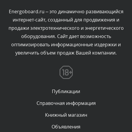
администратором.
Сегодня, в 10:19
Energoboard.ru – это динамично развивающийся
интернет-сайт, созданный для продвижения и
Комментарий проверяется
продажи электротехнического и энергетического
Текст комментария будет виден после проверки
оборудования. Сайт дает возможность
администратором.
Сегодня, в 10:06
оптимизировать информационные издержки и
увеличить объем продаж Вашей компании.
Комментарий проверяется
Текст комментария будет виден после проверки
администратором.
Сегодня, в 07:21
Публикации
Комментарий проверяется
Текст комментария будет виден после проверки
Справочная информация
администратором.
Сегодня, в 06:43
Книжный магазин
Объявления
Комментарий проверяется