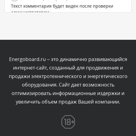
Текст комментария будет виден после проверки
администратором.
Сегодня, в 11:47
Комментарий проверяется
Текст комментария будет виден после проверки
администратором.
Сегодня, в 11:26
Energoboard.ru – это динамично развивающийся
интернет-сайт, созданный для продвижения и
Комментарий проверяется
продажи электротехнического и энергетического
Текст комментария будет виден после проверки
оборудования. Сайт дает возможность
администратором.
Сегодня, в 11:20
оптимизировать информационные издержки и
увеличить объем продаж Вашей компании.
Комментарий проверяется
Текст комментария будет виден после проверки
администратором.
Сегодня, в 08:48