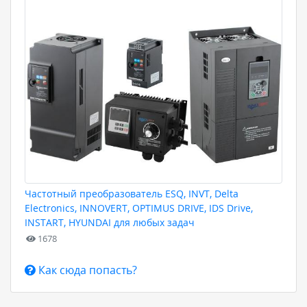
Частотный преобразователь ESQ, INVT, Delta
Electronics, INNOVERT, OPTIMUS DRIVE, IDS Drive,
INSTART, HYUNDAI для любых задач
1678
Как сюда попасть?