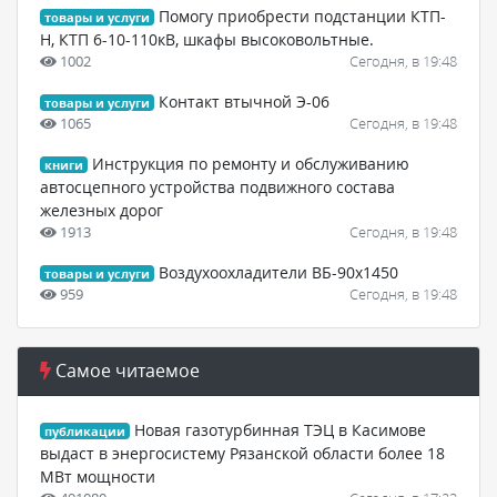
Помогу приобрести подстанции КТП-
товары и услуги
Н, КТП 6-10-110кВ, шкафы высоковольтные.
1002
Сегодня, в 19:48
Контакт втычной Э-06
товары и услуги
1065
Сегодня, в 19:48
Инструкция по ремонту и обслуживанию
книги
автосцепного устройства подвижного состава
железных дорог
1913
Сегодня, в 19:48
Воздухоохладители ВБ-90х1450
товары и услуги
959
Сегодня, в 19:48
Самое читаемое
Новая газотурбинная ТЭЦ в Касимове
публикации
выдаст в энергосистему Рязанской области более 18
МВт мощности