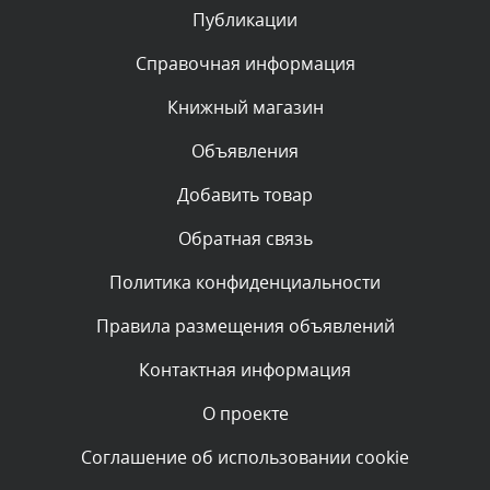
Публикации
Комментарий проверяется
Текст комментария будет виден после проверки
Справочная информация
администратором.
Сегодня, в 08:46
Книжный магазин
Объявления
Комментарий проверяется
Текст комментария будет виден после проверки
Добавить товар
администратором.
Сегодня, в 06:42
Обратная связь
Политика конфиденциальности
Комментарий проверяется
Текст комментария будет виден после проверки
Правила размещения объявлений
администратором.
Сегодня, в 06:35
Контактная информация
О проекте
Комментарий проверяется
Текст комментария будет виден после проверки
Соглашение об использовании cookie
администратором.