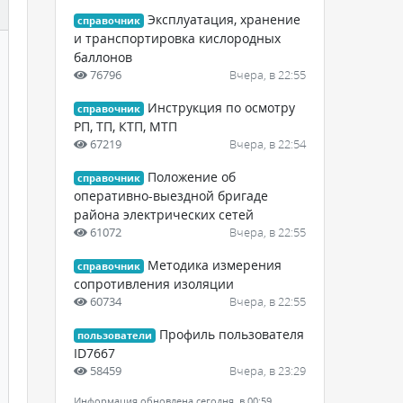
Эксплуатация, хранение
справочник
и транспортировка кислородных
баллонов
76796
Вчера, в 22:55
Инструкция по осмотру
справочник
РП, ТП, КТП, МТП
67219
Вчера, в 22:54
Положение об
справочник
оперативно-выездной бригаде
района электрических сетей
61072
Вчера, в 22:55
Методика измерения
справочник
сопротивления изоляции
60734
Вчера, в 22:55
Профиль пользователя
пользователи
ID7667
58459
Вчера, в 23:29
Информация обновлена сегодня, в 00:59