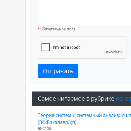
*
Обязательное поле
Отправить
Самое читаемое в рубрике
осно
Теория систем и системный анализ: Уч.п
(ВО:Бакалавр.)(п)
2106