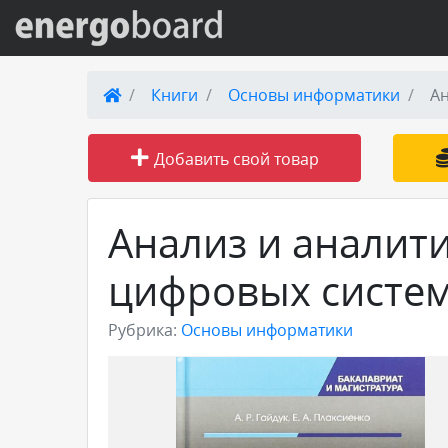
Вход на сайт
Книги
Основы информатики
Ан
Поиск по сайту
Добавить свой товар
Публикации
Анализ и аналит
Справка
цифровых систем
Книги
Рубрика:
Основы информатики
Товары и услуги
Добавить товар или услугу