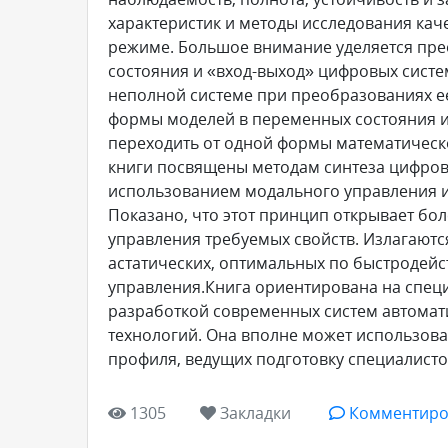
характеристик и методы исследования кач
режиме. Большое внимание уделяется пр
состояния и «вход-выход» цифровых сист
неполной системе при преобразованиях е
формы моделей в переменных состояния и
переходить от одной формы математическо
книги посвящены методам синтеза цифровы
использованием модального управления и
Показано, что этот принцип открывает б
управления требуемых свойств. Излагают
астатических, оптимальных по быстродей
управления.Книга ориентирована на спец
разработкой современных систем автомат
технологий. Она вполне может использоват
профиля, ведущих подготовку специалист
1305
Закладки
Комментиро