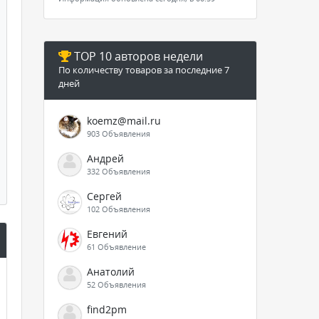
TOP 10 авторов недели
По количеству товаров за последние 7
дней
koemz@mail.ru
903 Объявления
Андрей
332 Объявления
Сергей
102 Объявления
Евгений
61 Объявление
Анатолий
52 Объявления
find2pm