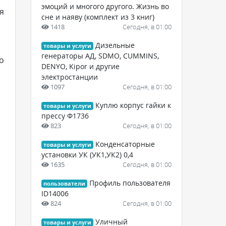
эмоций и многого другого. Жизнь во
я
сне и наяву (комплект из 3 книг)
1418
Сегодня, в 01:00
Дизельные
товары и услуги
генераторы АД, SDMO, CUMMINS,
о
DENYO, Kipor и другие
электростанции
1097
Сегодня, в 01:00
Куплю корпус гайки к
товары и услуги
прессу Ф1736
823
Сегодня, в 01:00
Конденсаторные
товары и услуги
установки УК (УК1,УК2) 0,4
1635
Сегодня, в 01:00
Профиль пользователя
пользователи
ID14006
824
Сегодня, в 01:00
Уличный
товары и услуги