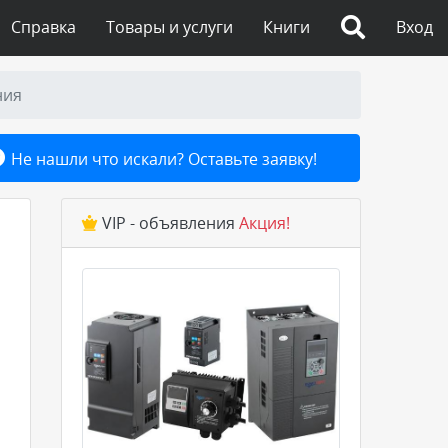
Справка
Товары и услуги
Книги
Вход
ния
Не нашли что искали? Оставьте заявку!
VIP - объявления
Акция!