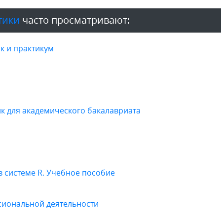
тики
часто просматривают:
к и практикум
ик для академического бакалавриата
в системе R. Учебное пособие
иональной деятельности