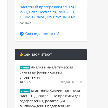
Частотный преобразователь ESQ,
INVT, Delta Electronics, INNOVERT,
OPTIMUS DRIVE, IDS Drive, INSTART,
HYUNDAI для любых задач
1675
Как сюда попасть?
Сейчас читают
Анализ и аналитический
книги
синтез цифровых систем
управления
1305
Сегодня, в 01:00
Квантовая биомеханика тела.
книги
Часть 1. Дыхательные практики для
оздоровления, релаксации,
высвобождения подавленных