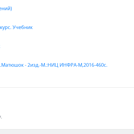
ений)
курс. Учебник
к
М.Матюшок - 2изд.-М.:НИЦ ИНФРА-М,2016-460с.
.