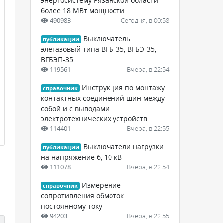
энергосистему Рязанской области
более 18 МВт мощности
490983
Сегодня, в 00:58
Выключатель
публикации
элегазовый типа ВГБ-35, ВГБЭ-35,
ВГБЭП-35
119561
Вчера, в 22:54
Инструкция по монтажу
справочник
контактных соединений шин между
собой и с выводами
электротехнических устройств
114401
Вчера, в 22:55
Выключатели нагрузки
публикации
на напряжение 6, 10 кВ
111078
Вчера, в 22:54
Измерение
справочник
сопротивления обмоток
постоянному току
94203
Вчера, в 22:55