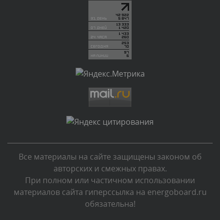
администратором.
Вчера, в 15:16
Комментарий проверяется
Текст комментария будет виден после проверки
администратором.
Вчера, в 13:02
Комментарий проверяется
Текст комментария будет виден после проверки
администратором.
Вчера, в 10:02
Все материалы на сайте защищены законом об
Комментарий проверяется
авторских и смежных правах.
Текст комментария будет виден после проверки
При полном или частичном использовании
администратором.
материалов сайта гиперссылка на energoboard.ru
Вчера, в 07:59
обязательна!
Комментарий проверяется