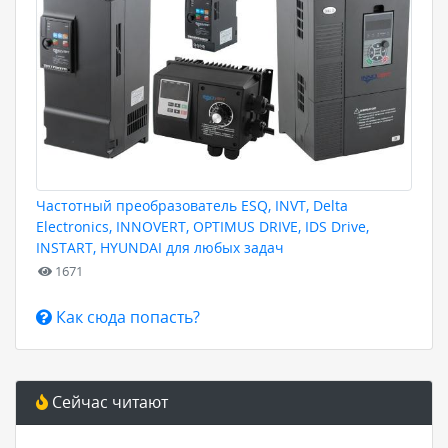
Частотный преобразователь ESQ, INVT, Delta
Electronics, INNOVERT, OPTIMUS DRIVE, IDS Drive,
INSTART, HYUNDAI для любых задач
1671
Как сюда попасть?
Сейчас читают