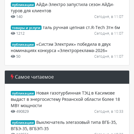
АйДи-Электро запустила сезон АйДи-
публикации
туров для клиентов
140
Сегодня, в 11:07
таль ручная цепная ст.R-Tech 3тн 6м
товары и услуги
1212
Сегодня, в 11:07
«Систэм Электрик» победила в двух
публикации
номинациях конкурса «Электрореклама‑2026»
50
Сегодня, в 11:07
Самое читаемое
Новая газотурбинная ТЭЦ в Касимове
публикации
выдаст в энергосистему Рязанской области более 18
МВт мощности
490829
Сегодня, в 10:33
Выключатель элегазовый типа ВГБ-35,
публикации
ВГБЭ-35, ВГБЭП-35