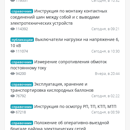
119551
Сегодня, в 10:32
Инструкция по монтажу контактных
справочник
соединений шин между собой и с выводами
электротехнических устройств
114392
Сегодня, в 09:21
Выключатели нагрузки на напряжение 6,
публикации
10 кВ
111074
Сегодня, в 10:30
Измерение сопротивления обмоток
справочник
постоянному току
94200
Вчера, в 20:44
Эксплуатация, хранение и
справочник
транспортировка кислородных баллонов
76792
Сегодня, в 02:22
Инструкция по осмотру РП, ТП, КТП, МТП
справочник
67218
Сегодня, в 08:59
Положение об оперативно-выездной
справочник
бригаде района электрических сетей