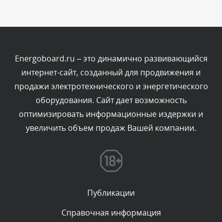
Комментарий проверяется
Текст комментария будет виден после проверки
администратором.
Сегодня, в 03:35
Energoboard.ru – это динамично развивающийся
интернет-сайт, созданный для продвижения и
Комментарий проверяется
продажи электротехнического и энергетического
Текст комментария будет виден после проверки
оборудования. Сайт дает возможность
администратором.
Сегодня, в 01:15
оптимизировать информационные издержки и
увеличить объем продаж Вашей компании.
Комментарий проверяется
Текст комментария будет виден после проверки
администратором.
Вчера, в 23:35
Публикации
Комментарий проверяется
Текст комментария будет виден после проверки
Справочная информация
администратором.