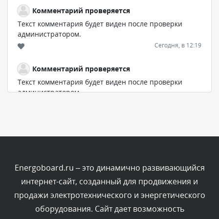
Комментарий проверяется
Текст комментария будет виден после проверки
администратором.
Сегодня, в 12:19
Комментарий проверяется
Текст комментария будет виден после проверки
администратором.
Сегодня, в 11:01
Комментарий проверяется
Текст комментария будет виден после проверки
администратором.
Сегодня, в 09:03
Energoboard.ru – это динамично развивающийся
интернет-сайт, созданный для продвижения и
Комментарий проверяется
продажи электротехнического и энергетического
Текст комментария будет виден после проверки
оборудования. Сайт дает возможность
администратором.