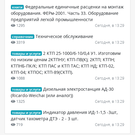
Федеральные единичные расценки на монтаж
книги
оборудования. ФЕРм-2001. Часть 33. Оборудование
предприятий легкой промышленности
1295
Сегодня, в 13:29
Техническое обслуживание
справочник
3319
Сегодня, в 13:29
2 КТП 25-1000/6-10/0,4 У1. Изготовим
товары и услуги
по низким ценам 2КТПНУ; КТП-ПВ(К); 2КТП; КТПН;
КТПНБ-ПК/К; КТП ПАС и КТП ТАС; КТП НД; КТП-02,
КТП-04; КТПОС; КТП-89(СКТП).
1088
Сегодня, в 13:29
Дизельная электростанция АД-30
товары и услуги
(Ricardo-Weichai (или аналог))
1325
Сегодня, в 13:29
Индикатор давления ИД-1-1,5 -3шт,
товары и услуги
датчик тахометра ДТЭ - 2 - 3 шт.
719
Сегодня, в 13:29