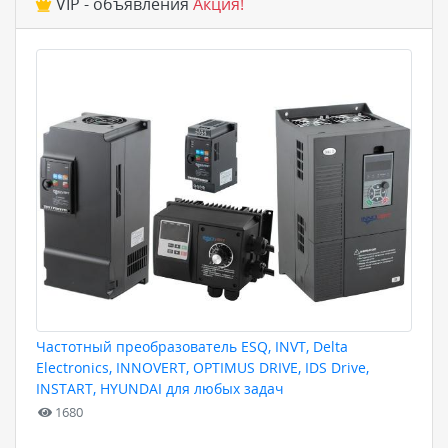
VIP - объявления
Акция!
Частотный преобразователь ESQ, INVT, Delta
Electronics, INNOVERT, OPTIMUS DRIVE, IDS Drive,
INSTART, HYUNDAI для любых задач
1680