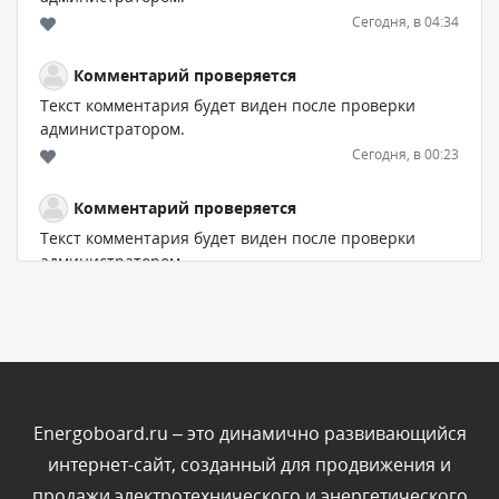
Сегодня, в 04:34
Комментарий проверяется
Текст комментария будет виден после проверки
администратором.
Сегодня, в 00:23
Комментарий проверяется
Текст комментария будет виден после проверки
администратором.
Вчера, в 22:19
Комментарий проверяется
Текст комментария будет виден после проверки
администратором.
Вчера, в 20:10
Energoboard.ru – это динамично развивающийся
интернет-сайт, созданный для продвижения и
Комментарий проверяется
продажи электротехнического и энергетического