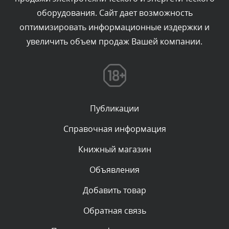
Текст комментария будет виден после проверки
оборудования. Сайт дает возможность
администратором.
Вчера, в 20:07
оптимизировать информационные издержки и
увеличить объем продаж Вашей компании.
Комментарий проверяется
Текст комментария будет виден после проверки
администратором.
Вчера, в 16:57
Публикации
Комментарий проверяется
Текст комментария будет виден после проверки
Справочная информация
администратором.
Вчера, в 13:26
Книжный магазин
Объявления
Комментарий проверяется
Текст комментария будет виден после проверки
Добавить товар
администратором.
Вчера, в 12:52
Обратная связь