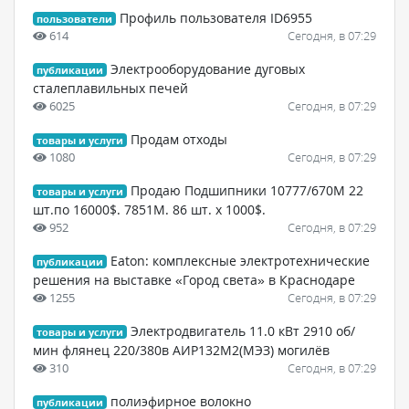
Профиль пользователя ID6955
пользователи
614
Сегодня, в 07:29
Электрооборудование дуговых
публикации
сталеплавильных печей
6025
Сегодня, в 07:29
Продам отходы
товары и услуги
1080
Сегодня, в 07:29
Продаю Подшипники 10777/670М 22
товары и услуги
шт.по 16000$. 7851М. 86 шт. х 1000$.
952
Сегодня, в 07:29
Eaton: комплексные электротехнические
публикации
решения на выставке «Город света» в Краснодаре
1255
Сегодня, в 07:29
Электродвигатель 11.0 кВт 2910 об/
товары и услуги
мин флянец 220/380в АИР132М2(МЭЗ) могилёв
310
Сегодня, в 07:29
полиэфирное волокно
публикации