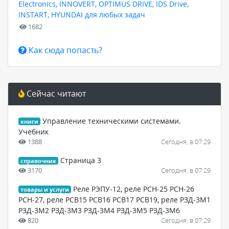
Electronics, INNOVERT, OPTIMUS DRIVE, IDS Drive,
INSTART, HYUNDAI для любых задач
1682
Как сюда попасть?
Сейчас читают
Управление техническими системами.
книги
Учебник
1388
Сегодня, в 07:29
Страница 3
справочник
3170
Сегодня, в 07:29
Реле РЭПУ-12, реле РСН-25 РСН-26
товары и услуги
РСН-27, реле РСВ15 РСВ16 РСВ17 РСВ19, реле РЗД-3М1
РЗД-3М2 РЗД-3М3 РЗД-3М4 РЗД-3М5 РЗД-3М6
820
Сегодня, в 07:29