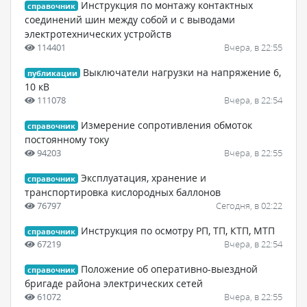
Инструкция по монтажу контактных
справочник
соединений шин между собой и с выводами
электротехнических устройств
114401
Вчера, в 22:55
Выключатели нагрузки на напряжение 6,
публикации
10 кВ
111078
Вчера, в 22:54
Измерение сопротивления обмоток
справочник
постоянному току
94203
Вчера, в 22:55
Эксплуатация, хранение и
справочник
транспортировка кислородных баллонов
76797
Сегодня, в 02:22
Инструкция по осмотру РП, ТП, КТП, МТП
справочник
67219
Вчера, в 22:54
Положение об оперативно-выездной
справочник
бригаде района электрических сетей
61072
Вчера, в 22:55