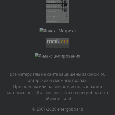
Вчера, в 23:39
Комментарий проверяется
Текст комментария будет виден после проверки
администратором.
Вчера, в 23:22
Комментарий проверяется
Текст комментария будет виден после проверки
администратором.
Вчера, в 23:04
Все материалы на сайте защищены законом об
Комментарий проверяется
авторских и смежных правах.
Текст комментария будет виден после проверки
При полном или частичном использовании
администратором.
материалов сайта гиперссылка на energoboard.ru
Вчера, в 22:38
обязательна!
Комментарий проверяется
© 2007-2026 energoboard
Текст комментария будет виден после проверки