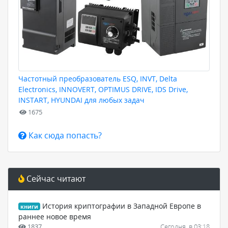
Частотный преобразователь ESQ, INVT, Delta
Electronics, INNOVERT, OPTIMUS DRIVE, IDS Drive,
INSTART, HYUNDAI для любых задач
1675
Как сюда попасть?
Сейчас читают
История криптографии в Западной Европе в
книги
раннее новое время
1837
Сегодня, в 03:18