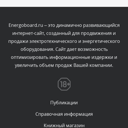
Комментарий проверяется
Текст комментария будет виден после проверки
администратором.
Сегодня, в 01:10
Energoboard.ru – это динамично развивающийся
интернет-сайт, созданный для продвижения и
Комментарий проверяется
продажи электротехнического и энергетического
Текст комментария будет виден после проверки
оборудования. Сайт дает возможность
администратором.
Сегодня, в 00:57
оптимизировать информационные издержки и
увеличить объем продаж Вашей компании.
Комментарий проверяется
Текст комментария будет виден после проверки
администратором.
Сегодня, в 00:51
Публикации
Комментарий проверяется
Текст комментария будет виден после проверки
Справочная информация
администратором.
Сегодня, в 00:51
Книжный магазин