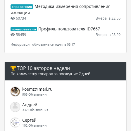
Методика измерения сопротивления
справочник
изоляции
60734
Вчера, в 22:55
Профиль пользователя ID7667
пользователи
58459
Вчера, в 23:29
Информация обновлена сегодня, в 03:17
TOP 10 авторов недели
По количеству товаров за последние 7 дней
koemz@mail.ru
903 Объявления
Андрей
332 Объявления
Сергей
102 Объявления