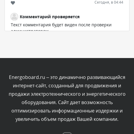
Сегодня, в 04:44
Комментарий проверяется
Текст комментария будет виден после проверки
администратором.
Сегодня, в 04:43
Комментарий проверяется
Текст комментария будет виден после проверки
администратором.
Сегодня, в 03:34
Energoboard.ru – это динамично развивающийся
интернет-сайт, созданный для продвижения и
Комментарий проверяется
продажи электротехнического и энергетического
Текст комментария будет виден после проверки
оборудования. Сайт дает возможность
администратором.
Сегодня, в 01:33
оптимизировать информационные издержки и
увеличить объем продаж Вашей компании.
Комментарий проверяется
Текст комментария будет виден после проверки