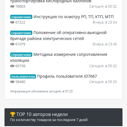
транспортировка кислородных баллонов
76803
Сегодня, в 05:32
Инструкция по осмотру РП, ТП, КТП, МТП
справочник
67222
Вчера, в 23:34
Положение об оперативно-выездной
справочник
бригаде района электрических сетей
61079
Вчера, в 23:45
Методика измерения сопротивления
справочник
изоляции
60739
Сегодня, в 05:32
Профиль пользователя ID7667
пользователи
58460
Сегодня, в 05:33
Информация обновлена сегодня, в 07:23
TOP 10 авторов недели
По количеству товаров за последние 7 дней