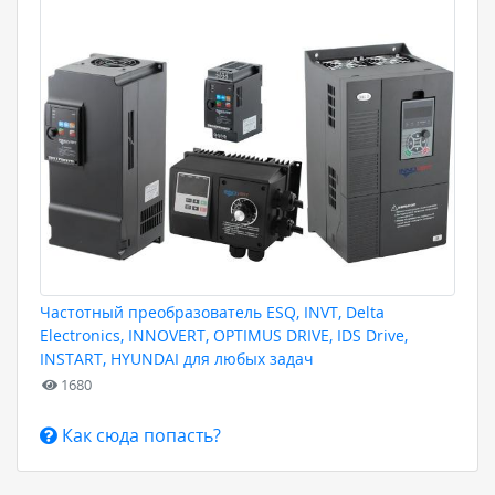
Частотный преобразователь ESQ, INVT, Delta
Electronics, INNOVERT, OPTIMUS DRIVE, IDS Drive,
INSTART, HYUNDAI для любых задач
1680
Как сюда попасть?