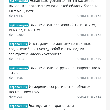
Новая газотурбинная ТЭЦ в Касимове
публикации
выдаст в энергосистему Рязанской области более 18
МВт мощности
491147
Сегодня, в 06:58
Выключатель элегазовый типа ВГБ-35,
публикации
ВГБЭ-35, ВГБЭП-35
119582
Сегодня, в 06:58
Инструкция по монтажу контактных
справочник
соединений шин между собой и с выводами
электротехнических устройств
114413
Сегодня, в 07:19
Выключатели нагрузки на напряжение 6,
публикации
10 кВ
111087
Сегодня, в 06:13
Измерение сопротивления обмоток
справочник
постоянному току
94208
Сегодня, в 05:32
Эксплуатация, хранение и
справочник