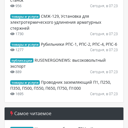
станок
956
Сегодня, в 07:23
СМЖ-129, Установка для
товары и услуги
электротермического удлинения арматурных
стержней
1730
Сегодня, в 07:23
Рубильники РПС-1, РПС-2, РПС-4, РПС-6
товары и услуги
1277
Сегодня, в 07:23
RUSENERGONEWS: высоковольтный
публикации
экспорт
889
Сегодня, в 07:23
Проводник заземляющий П1, П250,
товары и услуги
П350, П500, П550, П650, П750, П1000
1695
Сегодня, в 07:23
Самое читаемое