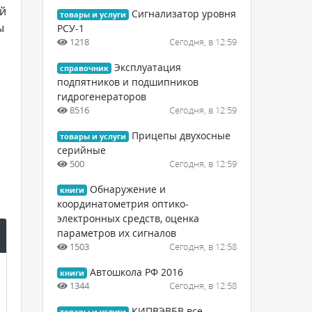
ой
Сигнализатор уровня
товары и услуги
ы
РСУ-1
1218
Сегодня, в 12:59
Эксплуатация
справочник
подпятников и подшипников
гидрогенераторов
8516
Сегодня, в 12:59
Прицепы двухосные
товары и услуги
серийные
500
Сегодня, в 12:59
Обнаружение и
книги
координатометрия оптико-
электронных средств, оценка
параметров их сигналов
1503
Сегодня, в 12:58
Автошкола РФ 2016
книги
1344
Сегодня, в 12:58
КИПВЭВБВ все