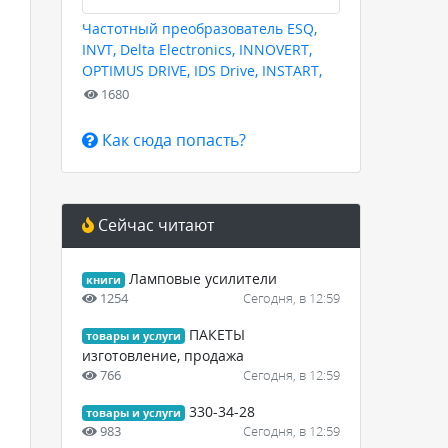
Частотный преобразователь ESQ,
INVT, Delta Electronics, INNOVERT,
OPTIMUS DRIVE, IDS Drive, INSTART,
HYUNDAI для любых задач
1680
Как сюда попасть?
Сейчас читают
Ламповые усилители
книги
1254
Сегодня, в 12:59
ПАКЕТЫ
товары и услуги
изготовление, продажа
766
Сегодня, в 12:59
330-34-28
товары и услуги
983
Сегодня, в 12:59