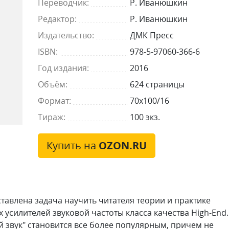
Переводчик:
Р. Иванюшкин
Редактор:
Р. Иванюшкин
Издательство:
ДМК Пресс
ISBN:
978-5-97060-366-6
Год издания:
2016
Объём:
624 страницы
Формат:
70x100/16
Тираж:
100 экз.
Купить на
OZON.RU
ставлена задача научить читателя теории и практике
усилителей звуковой частоты класса качества High-End.
 звук" становится все более популярным, причем не