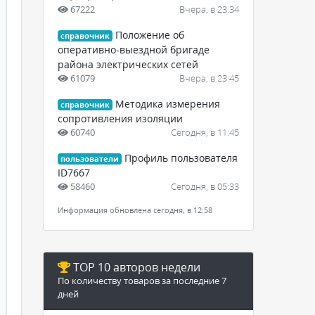
67222
Вчера, в 23:34
Положение об
справочник
оперативно-выездной бригаде
района электрических сетей
61079
Вчера, в 23:45
Методика измерения
справочник
сопротивления изоляции
60740
Сегодня, в 11:45
Профиль пользователя
пользователи
ID7667
58460
Сегодня, в 05:33
Информация обновлена сегодня, в 12:58
TOP 10 авторов недели
По количеству товаров за последние 7
дней