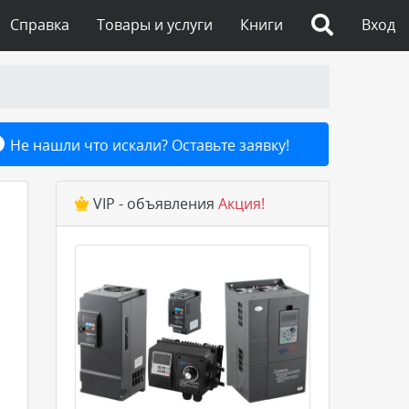
Справка
Товары и услуги
Книги
Вход
Не нашли что искали? Оставьте заявку!
VIP - объявления
Акция!