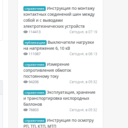
Инструкция по монтажу
справочник
контактных соединений шин между
собой и с выводами
электротехнических устройств
114413
Сегодня, в 07:19
Выключатели нагрузки
публикации
на напряжение 6, 10 кВ
111087
Сегодня, в 06:13
Измерение
справочник
сопротивления обмоток
постоянному току
94208
Сегодня, в 05:32
Эксплуатация, хранение
справочник
и транспортировка кислородных
баллонов
76803
Сегодня, в 05:32
Инструкция по осмотру
справочник
РП, ТП, КТП, МТП