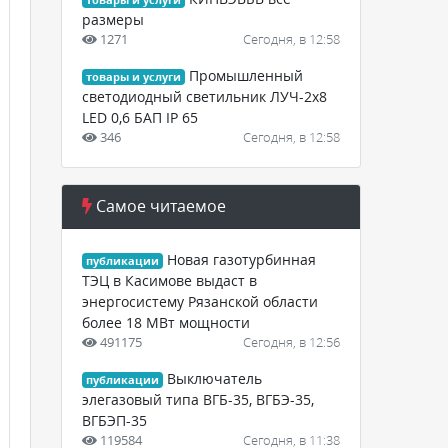
товары и услуги
размеры
1271
Сегодня, в 12:58
Промышленный
товары и услуги
светодиодный светильник ЛУЧ-2х8
LED 0,6 БАП IP 65
346
Сегодня, в 12:58
Самое читаемое
Новая газотурбинная
публикации
ТЭЦ в Касимове выдаст в
энергосистему Рязанской области
более 18 МВт мощности
491175
Сегодня, в 12:56
Выключатель
публикации
элегазовый типа ВГБ-35, ВГБЭ-35,
ВГБЭП-35
119584
Сегодня, в 11:38