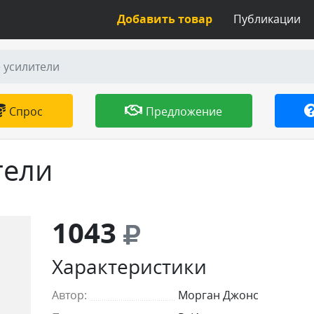
Добавить товар
Публикации
 усилители
Спрос
Предложение
тели
1043
Характеристики
Автор:
Морган Джонс