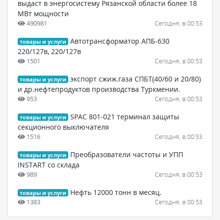
выдаст в энергосистему Рязанской области более 18
МВт мощности
490981
Сегодня, в 00:53
Автотрансформатор АПБ-630
товары и услуги
220/127в, 220/127в
1501
Сегодня, в 00:53
экспорт сжиж.газа СПБТ(40/60 и 20/80)
товары и услуги
и др.нефтепродуктов производства Туркмении.
953
Сегодня, в 00:53
SPAC 801-021 терминал защиты
товары и услуги
секционного выключателя
1516
Сегодня, в 00:53
Преобразователи частоты и УПП
товары и услуги
INSTART со склада
989
Сегодня, в 00:53
Нефть 12000 тонн в месяц.
товары и услуги
1383
Сегодня, в 00:53