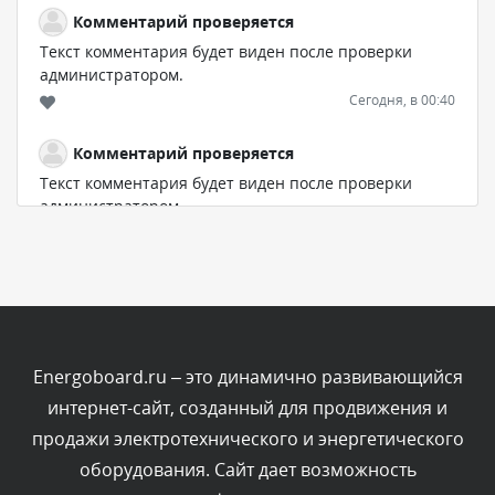
Комментарий проверяется
Текст комментария будет виден после проверки
администратором.
Сегодня, в 00:40
Комментарий проверяется
Текст комментария будет виден после проверки
администратором.
Сегодня, в 00:04
Комментарий проверяется
Текст комментария будет виден после проверки
администратором.
Вчера, в 23:39
Energoboard.ru – это динамично развивающийся
интернет-сайт, созданный для продвижения и
Комментарий проверяется
продажи электротехнического и энергетического
Текст комментария будет виден после проверки
оборудования. Сайт дает возможность
администратором.
Вчера, в 23:22