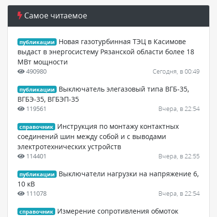
Самое читаемое
Новая газотурбинная ТЭЦ в Касимове
публикации
выдаст в энергосистему Рязанской области более 18
МВт мощности
490980
Сегодня, в 00:49
Выключатель элегазовый типа ВГБ-35,
публикации
ВГБЭ-35, ВГБЭП-35
119561
Вчера, в 22:54
Инструкция по монтажу контактных
справочник
соединений шин между собой и с выводами
электротехнических устройств
114401
Вчера, в 22:55
Выключатели нагрузки на напряжение 6,
публикации
10 кВ
111078
Вчера, в 22:54
Измерение сопротивления обмоток
справочник