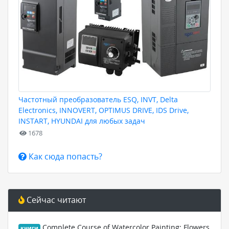
Частотный преобразователь ESQ, INVT, Delta
Electronics, INNOVERT, OPTIMUS DRIVE, IDS Drive,
INSTART, HYUNDAI для любых задач
1678
Как сюда попасть?
Сейчас читают
Complete Course of Watercolor Painting: Flowers
книги