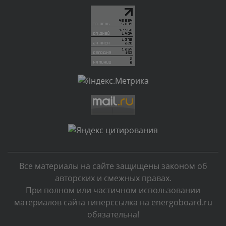
Текст комментария будет виден после проверки
администратором.
Сегодня, в 02:05
Комментарий проверяется
Текст комментария будет виден после проверки
администратором.
Сегодня, в 01:53
Комментарий проверяется
Текст комментария будет виден после проверки
администратором.
Сегодня, в 01:40
Все материалы на сайте защищены законом об
Комментарий проверяется
авторских и смежных правах.
Текст комментария будет виден после проверки
При полном или частичном использовании
администратором.
материалов сайта гиперссылка на energoboard.ru
Сегодня, в 01:23
обязательна!