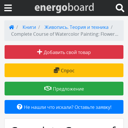
Вход на сайт
Книги
Живопись. Теория и техника
Complete Course of Watercolor Painting: Flowers / Полный курс акварели. Цветы. Учебное пособие (+ DVD-ROM)
Поиск по сайту
Добавить свой товар
Публикации
Справка
Спрос
Книги
Предложение
Товары и услуги
Не нашли что искали? Оставьте заявку!
Добавить товар или услугу