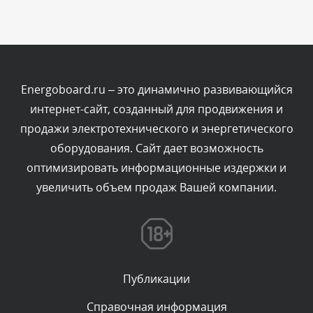
Комментарий проверяется
Текст комментария будет виден после проверки
администратором.
Сегодня, в 11:20
Energoboard.ru – это динамично развивающийся
интернет-сайт, созданный для продвижения и
Комментарий проверяется
продажи электротехнического и энергетического
Текст комментария будет виден после проверки
оборудования. Сайт дает возможность
администратором.
Сегодня, в 08:48
оптимизировать информационные издержки и
увеличить объем продаж Вашей компании.
Комментарий проверяется
Текст комментария будет виден после проверки
администратором.
Сегодня, в 08:46
Публикации
Комментарий проверяется
Текст комментария будет виден после проверки
Справочная информация