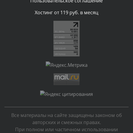
Пользовательское соглашение
Комментарий проверяется
Хостинг от 119 руб. в месяц
Текст комментария будет виден после проверки
администратором.
Вчера, в 13:26
Комментарий проверяется
Текст комментария будет виден после проверки
администратором.
Вчера, в 12:52
Комментарий проверяется
Текст комментария будет виден после проверки
администратором.
Вчера, в 12:23
Все материалы на сайте защищены законом об
Комментарий проверяется
авторских и смежных правах.
Текст комментария будет виден после проверки
При полном или частичном использовании
администратором.