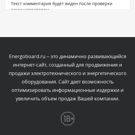
Текст комментария будет виден после проверки
администратором.
Сегодня, в 07:21
Комментарий проверяется
Текст комментария будет виден после проверки
администратором.
Сегодня, в 06:43
Energoboard.ru – это динамично развивающийся
интернет-сайт, созданный для продвижения и
Комментарий проверяется
продажи электротехнического и энергетического
Текст комментария будет виден после проверки
оборудования. Сайт дает возможность
администратором.
Сегодня, в 04:34
оптимизировать информационные издержки и
увеличить объем продаж Вашей компании.
Комментарий проверяется
Текст комментария будет виден после проверки
администратором.
Сегодня, в 00:23