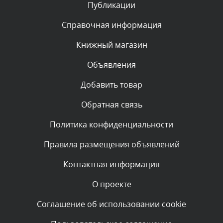
Публикации
Комментарий проверяется
Текст комментария будет виден после проверки
Справочная информация
администратором.
Вчера, в 22:19
Книжный магазин
Объявления
Комментарий проверяется
Текст комментария будет виден после проверки
Добавить товар
администратором.
Вчера, в 20:10
Обратная связь
Политика конфиденциальности
Комментарий проверяется
Текст комментария будет виден после проверки
Правила размещения объявлений
администратором.
Вчера, в 20:07
Контактная информация
О проекте
Комментарий проверяется
Текст комментария будет виден после проверки
Соглашение об использовании cookie
администратором.
Вчера, в 16:57