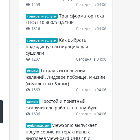
1259
Сегодня, в 04:06
Трансформатор тока
товары и услуги
ТПОЛ-10 400/5 0,5/10Р.
1316
Сегодня, в 04:06
Как выбрать
товары и услуги
подходящую аспирацию для
сушилки
1207
Сегодня, в 04:06
Тетрадь исполнения
книги
желаний. Лидовое побоище. И-Цзин
(комплект из 3 книг)
1563
Сегодня, в 04:06
Простой и понятный
книги
самоучитель работы на ноутбуке
1606
Сегодня, в 04:06
ViewSonic выпускает
публикации
новую серию интерактивных
дисплеев ViewBoard UHD 4K с