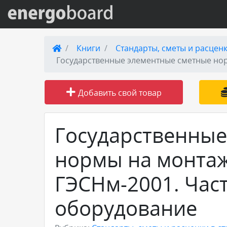
Вход на сайт
Книги
Стандарты, сметы и расценк
Государственные элементные сметные нор
Поиск по сайту
Добавить свой товар
Публикации
Справка
Государственные
нормы на монтаж
Книги
ГЭСНм-2001. Част
Товары и услуги
оборудование
Добавить товар или услугу