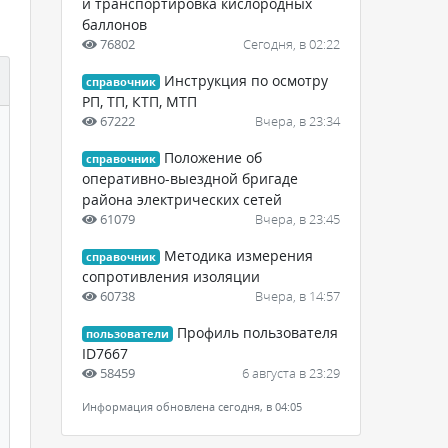
и транспортировка кислородных
баллонов
76802
Сегодня, в 02:22
Инструкция по осмотру
справочник
РП, ТП, КТП, МТП
67222
Вчера, в 23:34
Положение об
справочник
оперативно-выездной бригаде
района электрических сетей
61079
Вчера, в 23:45
Методика измерения
справочник
сопротивления изоляции
60738
Вчера, в 14:57
Профиль пользователя
пользователи
ID7667
58459
6 августа в 23:29
Информация обновлена сегодня, в 04:05