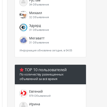
Рустам
34 Объявления
Михаил
32 Объявления
Эдуард
31 Объявление
Мегаватт
31 Объявление
Информация обновлена сегодня, в 04:05
TOP 10 пользователей
По количеству размещенных
объявлений за всё время
Евгений
979 Объявлений
Ирина