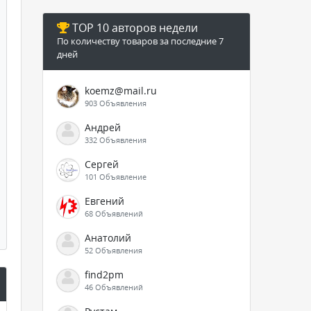
TOP 10 авторов недели
По количеству товаров за последние 7
дней
koemz@mail.ru
903 Объявления
Андрей
332 Объявления
Сергей
101 Объявление
Евгений
68 Объявлений
Анатолий
52 Объявления
find2pm
46 Объявлений