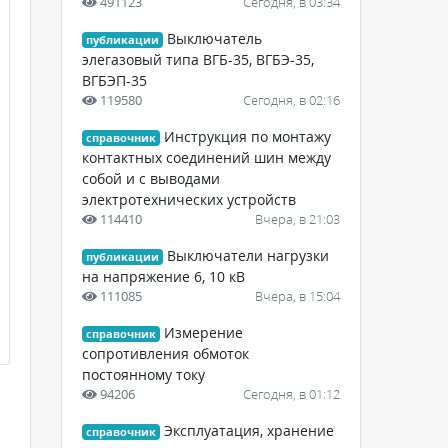
491123
Сегодня, в 03:34
Выключатель
публикации
элегазовый типа ВГБ-35, ВГБЭ-35,
ВГБЭП-35
119580
Сегодня, в 02:16
Инструкция по монтажу
справочник
контактных соединений шин между
собой и с выводами
электротехнических устройств
114410
Вчера, в 21:03
Выключатели нагрузки
публикации
на напряжение 6, 10 кВ
111085
Вчера, в 15:04
Измерение
справочник
сопротивления обмоток
постоянному току
94206
Сегодня, в 01:12
Эксплуатация, хранение
справочник