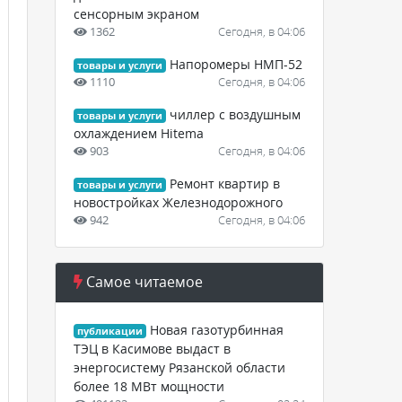
сенсорным экраном
1362
Сегодня, в 04:06
Напоромеры НМП-52
товары и услуги
1110
Сегодня, в 04:06
чиллер с воздушным
товары и услуги
охлаждением Hitema
903
Сегодня, в 04:06
Ремонт квартир в
товары и услуги
новостройках Железнодорожного
942
Сегодня, в 04:06
Самое читаемое
Новая газотурбинная
публикации
ТЭЦ в Касимове выдаст в
энергосистему Рязанской области
более 18 МВт мощности