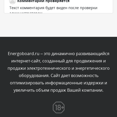
Комментарий проверяется
Текст комментария будет виден после проверки
администратором.
Вчера, в 23:35
Комментарий проверяется
Текст комментария будет виден после проверки
администратором.
Вчера, в 23:11
Energoboard.ru – это динамично развивающийся
интернет-сайт, созданный для продвижения и
Комментарий проверяется
продажи электротехнического и энергетического
Текст комментария будет виден после проверки
оборудования. Сайт дает возможность
администратором.
Вчера, в 19:42
оптимизировать информационные издержки и
увеличить объем продаж Вашей компании.
Комментарий проверяется
Текст комментария будет виден после проверки
администратором.
Вчера, в 17:56