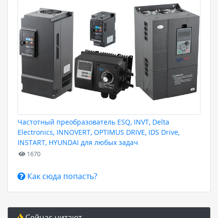
Частотный преобразователь ESQ, INVT, Delta
Electronics, INNOVERT, OPTIMUS DRIVE, IDS Drive,
INSTART, HYUNDAI для любых задач
1670
Как сюда попасть?
Сейчас читают