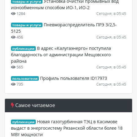
Установка очистки промывных вод
товары и услуги
ионообменным способом ИО-1, ИО-2
1284
Сегодня, в 05:45
Пневмораспределитель ПРЭ 3/2,5-
товары и услуги
5125
456
Сегодня, в 05:45
В адрес «Калугаэнерго» поступила
публикации
благодарность от администрации Мещовского
района
565
Сегодня, в 05:45
Профиль пользователя ID17973
пользователи
735
Сегодня, в 05:45
Самое читаемое
Новая газотурбинная ТЭЦ в Касимове
публикации
выдаст в энергосистему Рязанской области более 18
МВт мощности