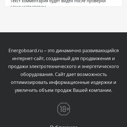
Текст комментария будет виден после проверки
администратором.
Сегодня, в 08:48
Комментарий проверяется
Текст комментария будет виден после проверки
администратором.
Сегодня, в 08:46
Energoboard.ru – это динамично развивающийся
интернет-сайт, созданный для продвижения и
Комментарий проверяется
продажи электротехнического и энергетического
Текст комментария будет виден после проверки
оборудования. Сайт дает возможность
администратором.
Сегодня, в 06:42
оптимизировать информационные издержки и
увеличить объем продаж Вашей компании.
Комментарий проверяется
Текст комментария будет виден после проверки
администратором.
Сегодня, в 06:35