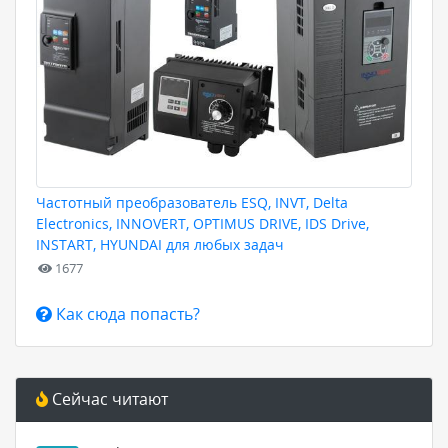
Частотный преобразователь ESQ, INVT, Delta
Electronics, INNOVERT, OPTIMUS DRIVE, IDS Drive,
INSTART, HYUNDAI для любых задач
1677
Как сюда попасть?
Сейчас читают