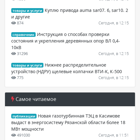
Куплю привода auma sar07. 6, sar10. 2
товары и услуги
и другие
874
Сегодня, в 12:15
Инструкция о способах проверки
справочник
состояния и укрепления деревянных опор ВЛ 0,4-
10кВ
31296
Сегодня, в 12:15
Нижнее распределительное
товары и услуги
устройство (НДРУ) щелевые колпачки ВТИ-К, К-500
775
Сегодня, в 12:15
Самое читаемое
Новая газотурбинная ТЭЦ в Касимове
публикации
выдаст в энергосистему Рязанской области более 18
МВт мощности
491030
Сегодня, в 11:51