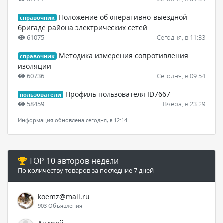
Положение об оперативно-выездной
справочник
бригаде района электрических сетей
61075
Сегодня, в 11:33
Методика измерения сопротивления
справочник
изоляции
60736
Сегодня, в 09:54
Профиль пользователя ID7667
пользователи
58459
Вчера, в 23:29
Информация обновлена сегодня, в 12:14
TOP 10 авторов недели
По количеству товаров за последние 7 дней
koemz@mail.ru
903 Объявления
Андрей