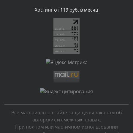
Комментарий проверяется
Хостинг от 119 руб. в месяц
Текст комментария будет виден после проверки
администратором.
Сегодня, в 01:40
Комментарий проверяется
Текст комментария будет виден после проверки
администратором.
Сегодня, в 01:23
Комментарий проверяется
Текст комментария будет виден после проверки
администратором.
Сегодня, в 01:10
Все материалы на сайте защищены законом об
Комментарий проверяется
авторских и смежных правах.
Текст комментария будет виден после проверки
При полном или частичном использовании
администратором.