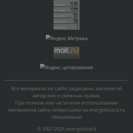
Вчера, в 05:32
Комментарий проверяется
Текст комментария будет виден после проверки
администратором.
Вчера, в 05:31
Комментарий проверяется
Текст комментария будет виден после проверки
администратором.
Вчера, в 04:44
Все материалы на сайте защищены законом об
Комментарий проверяется
авторских и смежных правах.
Текст комментария будет виден после проверки
При полном или частичном использовании
администратором.
материалов сайта гиперссылка на energoboard.ru
Вчера, в 04:43
обязательна!
Комментарий проверяется
© 2007-2026 energoboard