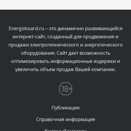
Комментарий проверяется
Текст комментария будет виден после проверки
администратором.
Вчера, в 12:52
Energoboard.ru – это динамично развивающийся
интернет-сайт, созданный для продвижения и
Комментарий проверяется
продажи электротехнического и энергетического
Текст комментария будет виден после проверки
оборудования. Сайт дает возможность
администратором.
Вчера, в 12:23
оптимизировать информационные издержки и
увеличить объем продаж Вашей компании.
Комментарий проверяется
Текст комментария будет виден после проверки
администратором.
Вчера, в 12:19
Публикации
Комментарий проверяется
Текст комментария будет виден после проверки
Справочная информация
администратором.
Вчера, в 11:01
Книжный магазин