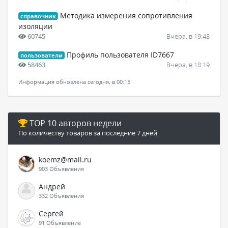
Методика измерения сопротивления
справочник
изоляции
60745
Вчера, в 19:43
Профиль пользователя ID7667
пользователи
58463
Вчера, в 18:19
Информация обновлена сегодня, в 00:15
TOP 10 авторов недели
По количеству товаров за последние 7 дней
koemz@mail.ru
903 Объявления
Андрей
332 Объявления
Сергей
91 Объявление