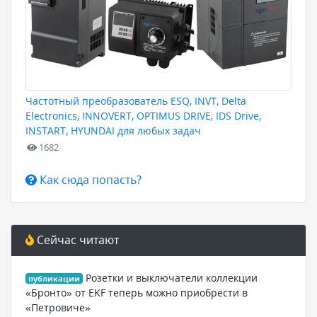
Частотный преобразователь ESQ, INVT, Delta
Electronics, INNOVERT, OPTIMUS DRIVE, IDS Drive,
INSTART, HYUNDAI для любых задач
1682
Как сюда попасть?
Сейчас читают
Розетки и выключатели коллекции
публикации
«Бронто» от EKF теперь можно приобрести в
«Петровиче»