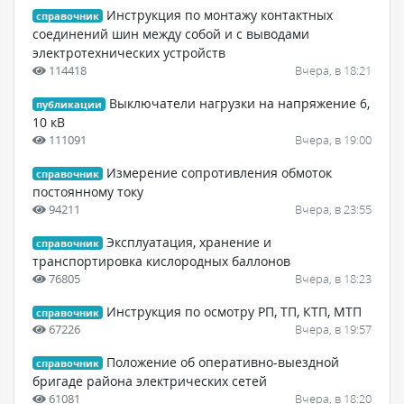
Инструкция по монтажу контактных
справочник
соединений шин между собой и с выводами
электротехнических устройств
114418
Вчера, в 18:21
Выключатели нагрузки на напряжение 6,
публикации
10 кВ
111091
Вчера, в 19:00
Измерение сопротивления обмоток
справочник
постоянному току
94211
Вчера, в 23:55
Эксплуатация, хранение и
справочник
транспортировка кислородных баллонов
76805
Вчера, в 18:23
Инструкция по осмотру РП, ТП, КТП, МТП
справочник
67226
Вчера, в 19:57
Положение об оперативно-выездной
справочник
бригаде района электрических сетей
61081
Вчера, в 18:20