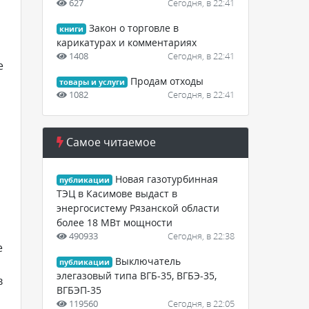
627
Сегодня, в 22:41
Закон о торговле в
книги
карикатурах и комментариях
1408
Сегодня, в 22:41
е
Продам отходы
товары и услуги
1082
Сегодня, в 22:41
Самое читаемое
Новая газотурбинная
публикации
ТЭЦ в Касимове выдаст в
энергосистему Рязанской области
более 18 МВт мощности
490933
Сегодня, в 22:38
е
Выключатель
публикации
элегазовый типа ВГБ-35, ВГБЭ-35,
в
ВГБЭП-35
119560
Сегодня, в 22:05