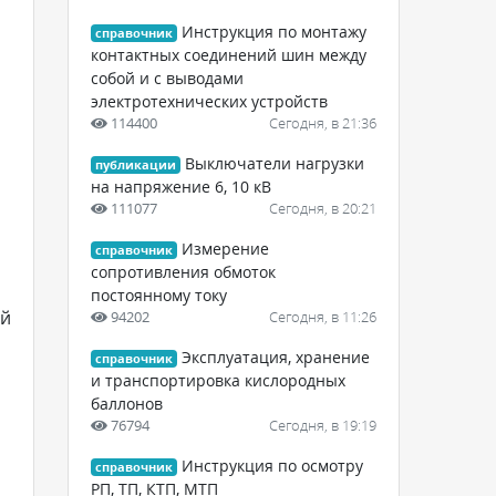
Инструкция по монтажу
справочник
контактных соединений шин между
собой и с выводами
электротехнических устройств
114400
Сегодня, в 21:36
Выключатели нагрузки
публикации
на напряжение 6, 10 кВ
111077
Сегодня, в 20:21
Измерение
справочник
сопротивления обмоток
постоянному току
ой
94202
Сегодня, в 11:26
Эксплуатация, хранение
справочник
и транспортировка кислородных
баллонов
76794
Сегодня, в 19:19
Инструкция по осмотру
справочник
РП, ТП, КТП, МТП