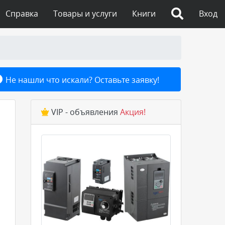
Справка
Товары и услуги
Книги
Вход
Не нашли что искали? Оставьте заявку!
VIP - объявления
Акция!