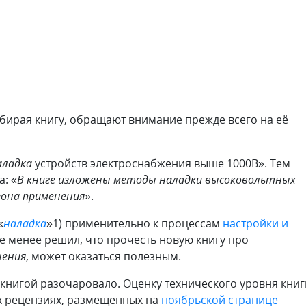
бирая книгу, обращают внимание прежде всего на её
аладка
устройств электроснабжения выше 1000В». Тем
а: «
В книге изложены методы наладки высоковольтных
зона применения
».
«
наладка
»1) применительно к процессам
настройки и
не менее решил, что прочесть новую книгу про
нения
, может оказаться полезным.
 книгой разочаровало. Оценку технического уровня книг
ёх рецензиях, размещенных на
ноябрьской странице