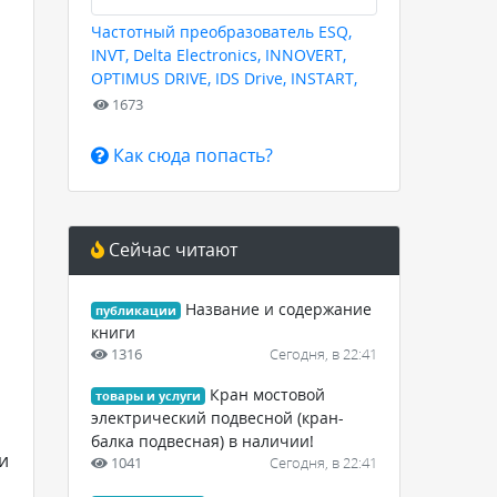
Частотный преобразователь ESQ,
INVT, Delta Electronics, INNOVERT,
OPTIMUS DRIVE, IDS Drive, INSTART,
HYUNDAI для любых задач
1673
Как сюда попасть?
Сейчас читают
Название и содержание
публикации
книги
1316
Сегодня, в 22:41
Кран мостовой
товары и услуги
электрический подвесной (кран-
балка подвесная) в наличии!
и
1041
Сегодня, в 22:41