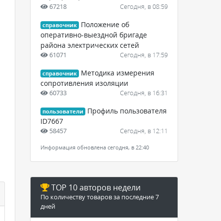
67218
Сегодня, в 08:59
Положение об
справочник
оперативно-выездной бригаде
района электрических сетей
61071
Сегодня, в 17:59
Методика измерения
справочник
сопротивления изоляции
60733
Сегодня, в 16:31
Профиль пользователя
пользователи
ID7667
58457
Сегодня, в 12:11
Информация обновлена сегодня, в 22:40
TOP 10 авторов недели
По количеству товаров за последние 7
дней