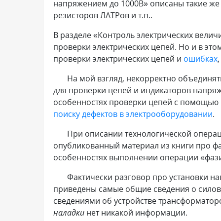
напряжением до 1000В» описаны такие же
резисторов ЛАТРов и т.п..
В разделе «Контроль электрических вели
проверки электрических цепей. Но и в это
проверки электрических цепей и
ошибках
На мой взгляд, некорректно объединять
для проверки цепей и индикаторов напряж
особенностях проверки цепей с помощью и
поиску дефектов в электрооборудовании
.
При описании технологической операц
опубликованный материал из книги про фа
особенностях выполнении операции «фази
Фактически разговор про установки напр
приведены самые общие сведения о силов
сведениями об устройстве трансформаторо
наладки
нет никакой информации.