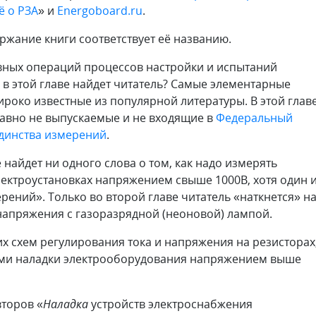
ё о РЗА
» и
Energoboard.ru
.
ржание книги соответствует её названию.
авных операций процессов настройки и испытаний
 в этой главе найдет читатель? Самые элементарные
ироко известные из популярной литературы. В этой глав
авно не выпускаемые и не входящие в
Федеральный
динства измерений
.
е найдет ни одного слова о том, как надо измерять
ектроустановках напряжением свыше 1000В, хотя один 
ений». Только во второй главе читатель «наткнется» н
напряжения с газоразрядной (неоновой) лампой.
х схем регулирования тока и напряжения на резисторах
сами наладки электрооборудования напряжением выше
второв «
Наладка
устройств электроснабжения