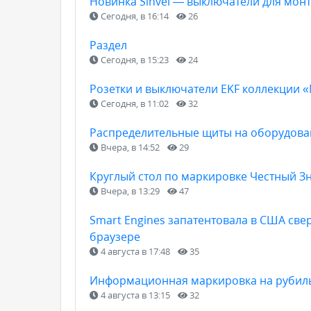
Новинка Sinvel — выключатели для мон
Сегодня, в 16:14
26
Раздел
Сегодня, в 15:23
24
Розетки и выключатели EKF коллекции 
Сегодня, в 11:02
32
Распределительные щиты на оборудован
Вчера, в 14:52
29
Круглый стол по маркировке Честный З
Вчера, в 13:29
47
Smart Engines запатентовала в США св
браузере
4 августа в 17:48
35
Информационная маркировка на рубильн
4 августа в 13:15
32