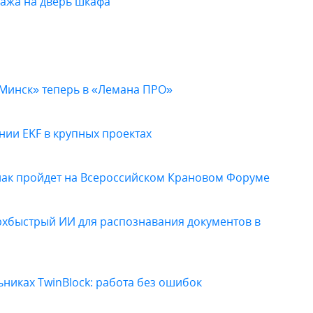
тажа на дверь шкафа
«Минск» теперь в «Лемана ПРО»
ии EKF в крупных проектах
нак пройдет на Всероссийском Крановом Форуме
ерхбыстрый ИИ для распознавания документов в
иках TwinBlock: работа без ошибок