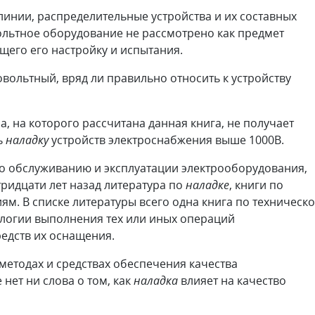
нии, распределительные устройства и их составных
вольтное оборудование не рассмотрено как предмет
его его настройку и испытания.
овольтный, вряд ли правильно относить к устройству
, на которого рассчитана данная книга, не получает
ь
наладку
устройств электроснабжения выше 1000В.
 обслуживанию и эксплуатации электрооборудования,
ридцати лет назад литература по
наладке
, книги по
м. В списке литературы всего одна книга по техническ
нологии выполнения тех или иных операций
редств их оснащения.
етодах и средствах обеспечения качества
нет ни слова о том, как
наладка
влияет на качество