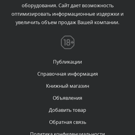
оборудования. Сайт дает возможность
администратором.
Сегодня, в 10:06
оптимизировать информационные издержки и
увеличить объем продаж Вашей компании.
Комментарий проверяется
Текст комментария будет виден после проверки
администратором.
Сегодня, в 07:21
Публикации
Комментарий проверяется
Текст комментария будет виден после проверки
Справочная информация
администратором.
Сегодня, в 06:43
Книжный магазин
Объявления
Комментарий проверяется
Текст комментария будет виден после проверки
Добавить товар
администратором.
Сегодня, в 04:34
Обратная связь
Политика конфиденциальности
Комментарий проверяется