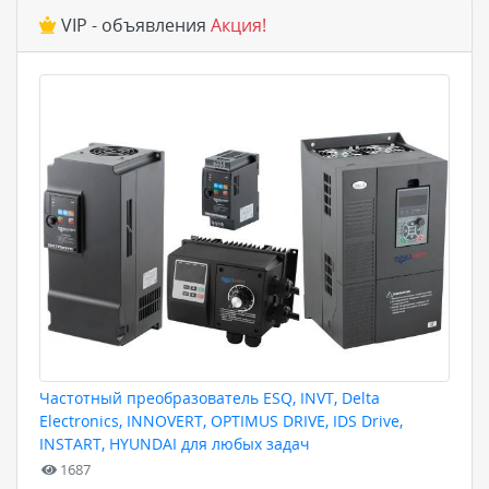
VIP - объявления
Акция!
Частотный преобразователь ESQ, INVT, Delta
Electronics, INNOVERT, OPTIMUS DRIVE, IDS Drive,
INSTART, HYUNDAI для любых задач
1687