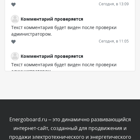
Сегодня, в 13:09
Комментарий проверяется
Текст комментария будет виден после проверки
администратором.
Сегодня, в 11:05
Комментарий проверяется
Текст комментария будет виден после проверки
администратором.
Сегодня, в 11:00
Комментарий проверяется
Текст комментария будет виден после проверки
администратором.
Сегодня, в 10:19
Energoboard.ru – это динамично развивающийся
интернет-сайт, созданный для продвижения и
Комментарий проверяется
продажи электротехнического и энергетического
Текст комментария будет виден после проверки