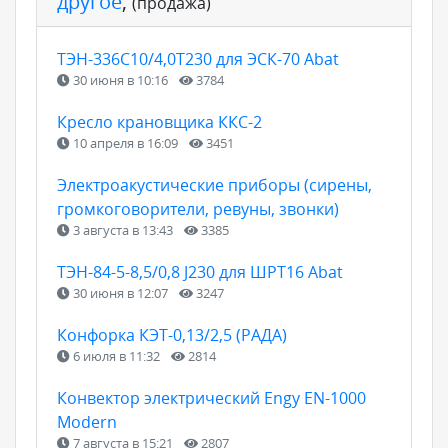
другое
,
(продажа)
ТЭН-336С10/4,0Т230 для ЭСК-70 Abat
30 июня в 10:16
3784
Кресло крановщика ККС-2
10 апреля в 16:09
3451
Электроакустические приборы (сирены,
громкоговорители, ревуны, звонки)
3 августа в 13:43
3385
ТЭН-84-5-8,5/0,8 J230 для ШРТ16 Abat
30 июня в 12:07
3247
Конфорка КЭТ-0,13/2,5 (РАДА)
6 июля в 11:32
2814
Конвектор электрический Engy EN-1000
Modern
7 августа в 15:21
2807