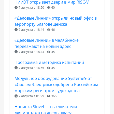
НИИЭТ открывает двери в мир RISC-V
7 августа в 18:50
40
«Деловые Линии» открыли новый офис в
аэропорту Благовещенска
7 августа в 18:44
46
«Деловые Линии» в Челябинске
переезжают на новый адрес
7 августа в 18:44
45
Программа и методика испытаний
7 августа в 16:55
45
Модульное оборудование Systeme9 от
«Систэм Электрик» одобрено Российским
морским регистром судоходства
7 августа в 01:29
366
Новинка Sinvel — выключатели
для монтажа на дверь шкафа