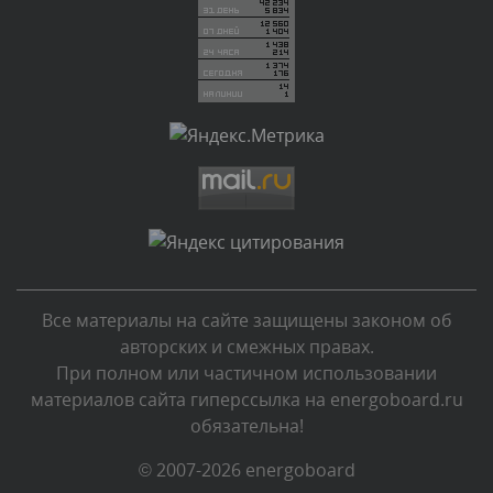
Сегодня, в 03:09
Комментарий проверяется
Текст комментария будет виден после проверки
администратором.
Сегодня, в 02:05
Комментарий проверяется
Текст комментария будет виден после проверки
администратором.
Сегодня, в 01:53
Все материалы на сайте защищены законом об
Комментарий проверяется
авторских и смежных правах.
Текст комментария будет виден после проверки
При полном или частичном использовании
администратором.
материалов сайта гиперссылка на energoboard.ru
Сегодня, в 01:40
обязательна!
Комментарий проверяется
© 2007-2026 energoboard
Текст комментария будет виден после проверки