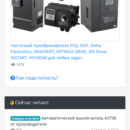
Частотный преобразователь ESQ, INVT, Delta
Electronics, INNOVERT, OPTIMUS DRIVE, IDS Drive,
INSTART, HYUNDAI для любых задач
1678
Как сюда попасть?
Сейчас читают
Автоматический выключатель А3796
товары и услуги
от производителя
933
Сегодня, в 20:01