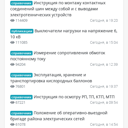
Инструкция по монтажу контактных
справочник
соединений шин между собой и с выводами
электротехнических устройств
114409
Сегодня, в 19:20
Выключатели нагрузки на напряжение 6,
публикации
10 кВ
111085
Сегодня, в 15:04
Измерение сопротивления обмоток
справочник
постоянному току
94204
Сегодня, в 12:39
Эксплуатация, хранение и
справочник
транспортировка кислородных баллонов
76801
Сегодня, в 19:37
Инструкция по осмотру РП, ТП, КТП, МТП
справочник
67221
Сегодня, в 09:54
Положение об оперативно-выездной
справочник
бригаде района электрических сетей
61078
Сегодня, в 14:54