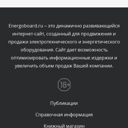
Комментарий проверяется
Текст комментария будет виден после проверки
администратором.
Сегодня, в 11:26
Energoboard.ru – это динамично развивающийся
интернет-сайт, созданный для продвижения и
Комментарий проверяется
продажи электротехнического и энергетического
Текст комментария будет виден после проверки
оборудования. Сайт дает возможность
администратором.
Сегодня, в 11:20
оптимизировать информационные издержки и
увеличить объем продаж Вашей компании.
Комментарий проверяется
Текст комментария будет виден после проверки
администратором.
Сегодня, в 08:48
Публикации
Комментарий проверяется
Текст комментария будет виден после проверки
Справочная информация
администратором.
Сегодня, в 08:46
Книжный магазин