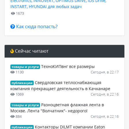
Electronics, INNOVERT, OPTIMUS DRIVE, IDS Drive,
INSTART, HYUNDAI для любых задач
1673
Как сюда попасть?
Сейчас читают
ТехноКИПвнг все размеры
товары и услуги
1130
Сегодня, в 22:17
Свердловская теплоснабжающая
публикации
компания прекращает деятельность в Качканаре
1069
Сегодня, в 22:16
Разноцветная флажная лента в
товары и услуги
Москве. Лента "Волчатник"- недорого!
884
Сегодня, в 22:16
Контакторы DILMT компании Eaton
публикации