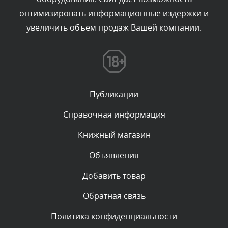
Сегодня, в 18:49
оптимизировать информационные издержки и
увеличить объем продаж Вашей компании.
Комментарий проверяется
Текст комментария будет виден после проверки
администратором.
Сегодня, в 16:38
Публикации
Комментарий проверяется
Текст комментария будет виден после проверки
Справочная информация
администратором.
Сегодня, в 16:20
Книжный магазин
Объявления
Комментарий проверяется
Текст комментария будет виден после проверки
Добавить товар
администратором.
Сегодня, в 15:43
Обратная связь
Политика конфиденциальности
Taras.apletin