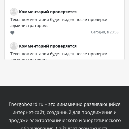
Комментарий проверяется
Текст комментария будет виден после проверки
администратором.
Сегодня, в 20:58
Комментарий проверяется
Текст комментария будет виден после проверки
администратором.
Сегодня, в 20:35
Комментарий проверяется
Текст комментария будет виден после проверки
администратором.
Сегодня, в 20:02
Energoboard.ru – это динамично развивающийся
интернет-сайт, созданный для продвижения и
Комментарий проверяется
продажи электротехнического и энергетического
Текст комментария будет виден после проверки
оборудования. Сайт дает возможность
администратором.