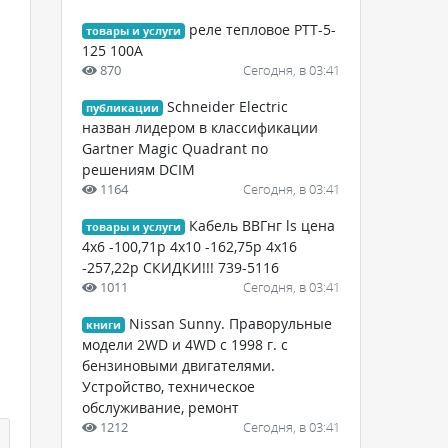
реле тепловое РТТ-5-
товары и услуги
125 100А
870
Сегодня, в 03:41
Schneider Electric
публикации
назван лидером в классификации
Gartner Magic Quadrant по
решениям DCIM
1164
Сегодня, в 03:41
Кабель ВВГнг ls цена
товары и услуги
4х6 -100,71р 4х10 -162,75р 4х16
-257,22р СКИДКИ!!! 739-5116
1011
Сегодня, в 03:41
Nissan Sunny. Праворульные
книги
модели 2WD и 4WD c 1998 г. с
бензиновыми двигателями.
Устройство, техническое
обслуживание, ремонт
1212
Сегодня, в 03:41