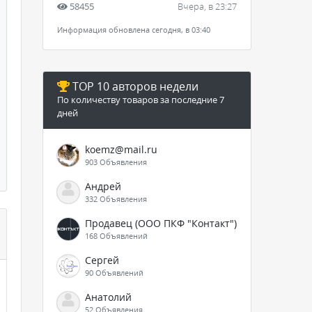
58455
Вчера, в 23:27
Информация обновлена сегодня, в 03:40
TOP 10 авторов недели
По количеству товаров за последние 7
дней
koemz@mail.ru
903 Объявления
Андрей
332 Объявления
Продавец (ООО ПКФ "Контакт")
168 Объявлений
Сергей
90 Объявлений
Анатолий
52 Объявления