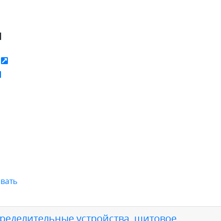
я
ь
вать
пределительные устройства, щитовое
,