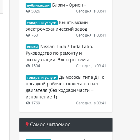
Блоки «Орион»
публикации
5026
Сегодня, в 03:41
Кыштымский
товары и услуги
электромеханический завод
760
Сегодня, в 03:41
Nissan Tiida / Tiida Latio.
книги
Руководство по ремонту и
эксплуатации. Электросхемы
1504
Сегодня, в 03:41
Дымососы типа ДН с
товары и услуги
посадкой рабочего колеса на вал
двигателя (без ходовой части –
исполнение 1)
1769
Сегодня, в 03:41
Самое читаемое