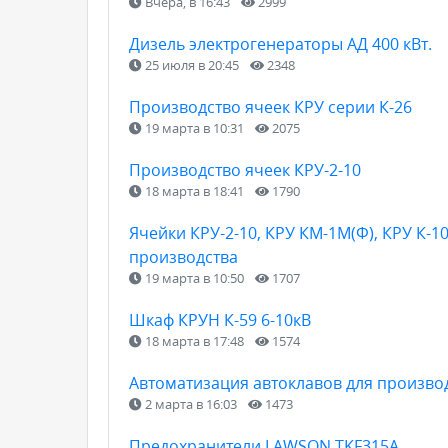
Вчера, в 16:43
2999
Дизель электрогенераторы АД 400 кВт.
25 июля в 20:45
2348
Производство ячеек КРУ серии К-26
19 марта в 10:31
2075
Производство ячеек КРУ-2-10
18 марта в 18:41
1790
Ячейки КРУ-2-10, КРУ КМ-1М(Ф), КРУ К-10
производства
19 марта в 10:50
1707
Шкаф КРУН К-59 6-10кВ
18 марта в 17:48
1574
Автоматизация автоклавов для произво
2 марта в 16:03
1473
Предохранители LAWSON TKF315A