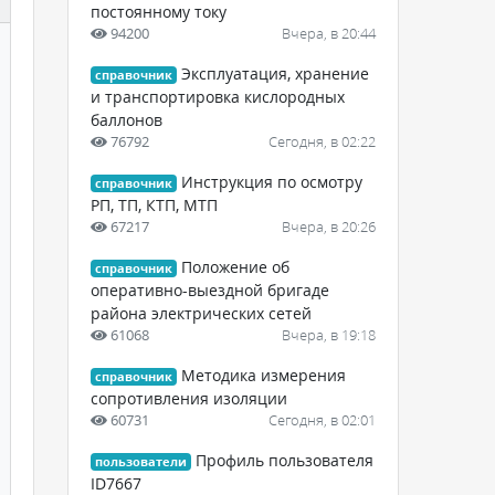
постоянному току
94200
Вчера, в 20:44
Эксплуатация, хранение
справочник
и транспортировка кислородных
баллонов
76792
Сегодня, в 02:22
Инструкция по осмотру
справочник
РП, ТП, КТП, МТП
67217
Вчера, в 20:26
Положение об
справочник
оперативно-выездной бригаде
района электрических сетей
61068
Вчера, в 19:18
Методика измерения
справочник
сопротивления изоляции
60731
Сегодня, в 02:01
Профиль пользователя
пользователи
ID7667