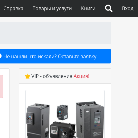
Справка
Товары и услуги
Книги
Вход
Не нашли что искали? Оставьте заявку!
VIP - объявления
Акция!