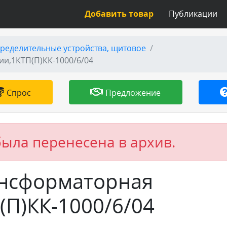
Добавить товар
Публикации
ределительные устройства, щитовое
и,1КТП(П)КК-1000/6/04
Спрос
Предложение
была перенесена в архив.
ансформаторная
(П)КК-1000/6/04