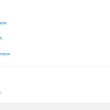
теля
А
ителя
.