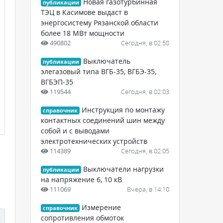
Новая газотурбинная
публикации
ТЭЦ в Касимове выдаст в
энергосистему Рязанской области
более 18 МВт мощности
490802
Сегодня, в 02:58
Выключатель
публикации
элегазовый типа ВГБ-35, ВГБЭ-35,
ВГБЭП-35
119544
Сегодня, в 02:03
Инструкция по монтажу
справочник
контактных соединений шин между
собой и с выводами
электротехнических устройств
114389
Сегодня, в 02:05
Выключатели нагрузки
публикации
на напряжение 6, 10 кВ
111069
Вчера, в 14:10
Измерение
справочник
сопротивления обмоток