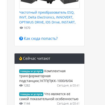
Частотный преобразователь ESQ,
INVT, Delta Electronics, INNOVERT,
OPTIMUS DRIVE, IDS Drive, INSTART,
HYUNDAI для любых задач
1670
Как сюда попасть?
Сейчас читают
Комплектная
товары и услуги
трансформаторная
подстанции,1КТП(П)КК-1000/6/04
1282
Сегодня, в 03:41
Что является её
товары и услуги
самой показательной особенностью
1144
Сегодня, в 03:41