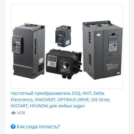
Частотный преобразователь ESQ, INVT, Delta
Electronics, INNOVERT, OPTIMUS DRIVE, IDS Drive,
INSTART, HYUNDAI для любых задач
1678
Как сюда попасть?