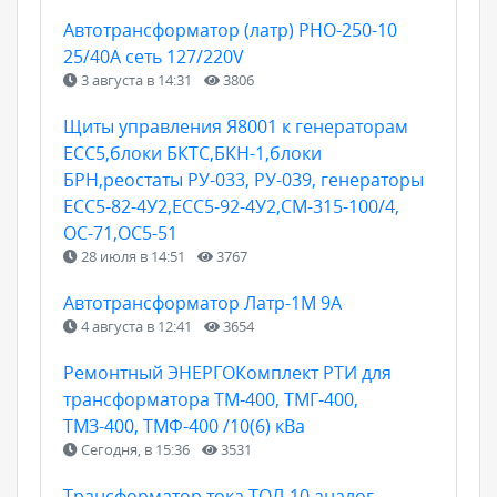
Автотрансформатор (латр) РНО-250-10
25/40А сеть 127/220V
3 августа в 14:31
3806
Щиты управления Я8001 к генераторам
ЕСС5,блоки БКТС,БКН-1,блоки
БРН,реостаты РУ-033, РУ-039, генераторы
ЕСС5-82-4У2,ЕСС5-92-4У2,СМ-315-100/4,
ОС-71,ОС5-51
28 июля в 14:51
3767
Автотрансформатор Латр-1М 9А
4 августа в 12:41
3654
Ремонтный ЭНЕРГОКомплект РТИ для
трансформатора ТМ-400, ТМГ-400,
ТМЗ-400, ТМФ-400 /10(6) кВа
Сегодня, в 15:36
3531
Трансформатор тока ТОЛ-10 аналог