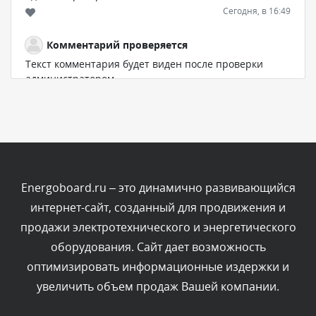
Сегодня, в 16:49
Комментарий проверяется
Текст комментария будет виден после проверки
администратором.
Сегодня, в 15:09
Комментарий проверяется
Текст комментария будет виден после проверки
администратором.
Сегодня, в 11:55
Energoboard.ru – это динамично развивающийся
интернет-сайт, созданный для продвижения и
Комментарий проверяется
продажи электротехнического и энергетического
Текст комментария будет виден после проверки
оборудования. Сайт дает возможность
администратором.
Сегодня, в 11:47
оптимизировать информационные издержки и
увеличить объем продаж Вашей компании.
Комментарий проверяется
Текст комментария будет виден после проверки