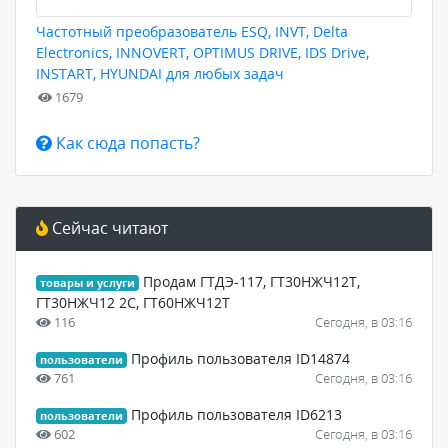
Частотный преобразователь ESQ, INVT, Delta
Electronics, INNOVERT, OPTIMUS DRIVE, IDS Drive,
INSTART, HYUNDAI для любых задач
1679
Как сюда попасть?
Сейчас читают
Продам ГТДЭ-117, ГТ30НЖЧ12Т,
товары и услуги
ГТ30НЖЧ12 2С, ГТ60НЖЧ12Т
116
Сегодня, в 03:16
Профиль пользователя ID14874
пользователи
761
Сегодня, в 03:16
Профиль пользователя ID6213
пользователи
602
Сегодня, в 03:16