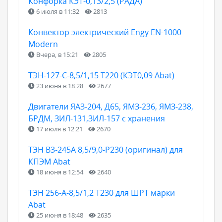
Конфорка КЭТ-0,13/2,5 (РАДА)
6 июля в 11:32
2813
Конвектор электрический Engy EN-1000
Modern
Вчера, в 15:21
2805
ТЭН-127-С-8,5/1,15 Т220 (КЭТ0,09 Abat)
23 июня в 18:28
2677
Двигатели ЯАЗ-204, Д65, ЯМЗ-236, ЯМЗ-238,
БРДМ, ЗИЛ-131,ЗИЛ-157 с хранения
17 июля в 12:21
2670
ТЭН B3-245A 8,5/9,0-P230 (оригинал) для
КПЭМ Abat
18 июня в 12:54
2640
ТЭН 256-А-8,5/1,2 Т230 для ШРТ марки
Abat
25 июня в 18:48
2635