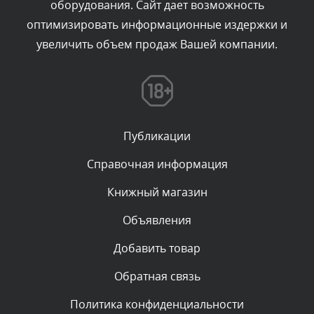
оборудования. Сайт дает возможность
администратором.
Вчера, в 16:49
оптимизировать информационные издержки и
увеличить объем продаж Вашей компании.
Комментарий проверяется
Текст комментария будет виден после проверки
администратором.
Вчера, в 15:09
Публикации
Комментарий проверяется
Текст комментария будет виден после проверки
Справочная информация
администратором.
Вчера, в 11:55
Книжный магазин
Объявления
Комментарий проверяется
Текст комментария будет виден после проверки
Добавить товар
администратором.
Вчера, в 11:47
Обратная связь
Политика конфиденциальности
Комментарий проверяется