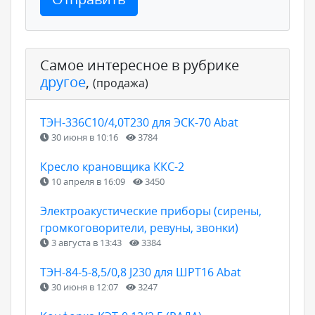
Самое интересное в рубрике
другое
,
(продажа)
ТЭН-336С10/4,0Т230 для ЭСК-70 Abat
30 июня в 10:16
3784
Кресло крановщика ККС-2
10 апреля в 16:09
3450
Электроакустические приборы (сирены,
громкоговорители, ревуны, звонки)
3 августа в 13:43
3384
ТЭН-84-5-8,5/0,8 J230 для ШРТ16 Abat
30 июня в 12:07
3247