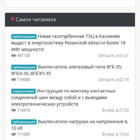
Самое читаемое
Новая газотурбинная ТЭЦ в Касимове
публикации
выдаст в энергосистему Рязанской области более 18
МВт мощности
491120
Сегодня, в 01:41
Выключатель элегазовый типа ВГБ-35,
публикации
ВГБЭ-35, ВГБЭП-35
119580
Сегодня, в 02:16
Инструкция по монтажу контактных
справочник
соединений шин между собой и с выводами
электротехнических устройств
114410
Вчера, в 21:03
Выключатели нагрузки на напряжение 6,
публикации
10 кВ
111085
Вчера, в 15:04