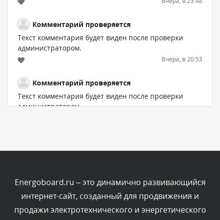
Вчера, в 23:48
Комментарий проверяется
Текст комментария будет виден после проверки
администратором.
Вчера, в 20:53
Комментарий проверяется
Текст комментария будет виден после проверки
администратором.
Вчера, в 20:11
Комментарий проверяется
Текст комментария будет виден после проверки
администратором.
Вчера, в 19:27
Energoboard.ru – это динамично развивающийся
интернет-сайт, созданный для продвижения и
Комментарий проверяется
продажи электротехнического и энергетического
Текст комментария будет виден после проверки