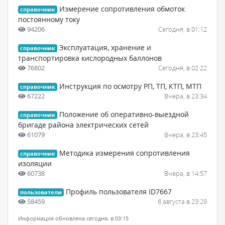
Измерение сопротивления обмоток
справочник
постоянному току
94206
Сегодня, в 01:12
Эксплуатация, хранение и
справочник
транспортировка кислородных баллонов
76802
Сегодня, в 02:22
Инструкция по осмотру РП, ТП, КТП, МТП
справочник
67222
Вчера, в 23:34
Положение об оперативно-выездной
справочник
бригаде района электрических сетей
61079
Вчера, в 23:45
Методика измерения сопротивления
справочник
изоляции
60738
Вчера, в 14:57
Профиль пользователя ID7667
пользователи
58459
6 августа в 23:29
Информация обновлена сегодня, в 03:15