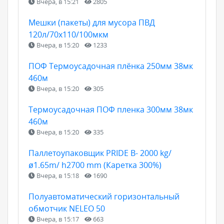
Вчера, в 15:21
2805
Мешки (пакеты) для мусора ПВД
120л/70х110/100мкм
Вчера, в 15:20
1233
ПОФ Термоусадочная плёнка 250мм 38мк
460м
Вчера, в 15:20
305
Термоусадочная ПОФ пленка 300мм 38мк
460м
Вчера, в 15:20
335
Паллетоупаковщик PRIDE В- 2000 kg/
ø1.65m/ h2700 mm (Каретка 300%)
Вчера, в 15:18
1690
Полуавтоматический горизонтальный
обмотчик NELEO 50
Вчера, в 15:17
663