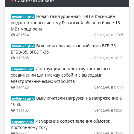
Самое читаемое
Новая газотурбинная ТЭЦ в Касимове
публикации
выдаст в энергосистему Рязанской области более 18
МВт мощности
491514
Сегодня, в 12:06
Выключатель элегазовый типа ВГБ-35,
публикации
ВГБЭ-35, ВГБЭП-35
119605
Сегодня, в 10:12
Инструкция по монтажу контактных
справочник
соединений шин между собой и с выводами
электротехнических устройств
114428
Сегодня, в 07:11
Выключатели нагрузки на напряжение 6,
публикации
10 кВ
111105
Сегодня, в 09:34
Измерение сопротивления обмоток
справочник
постоянному току
94222
Сегодня, в 10:42