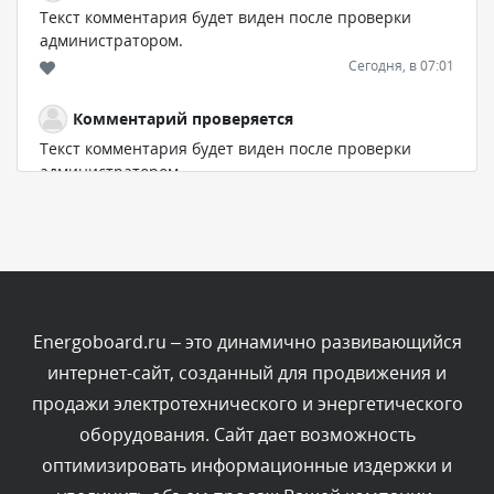
Текст комментария будет виден после проверки
администратором.
Сегодня, в 07:01
Комментарий проверяется
Текст комментария будет виден после проверки
администратором.
Сегодня, в 06:01
Комментарий проверяется
Текст комментария будет виден после проверки
администратором.
Сегодня, в 05:53
Energoboard.ru – это динамично развивающийся
интернет-сайт, созданный для продвижения и
Комментарий проверяется
продажи электротехнического и энергетического
Текст комментария будет виден после проверки
оборудования. Сайт дает возможность
администратором.
Сегодня, в 03:51
оптимизировать информационные издержки и