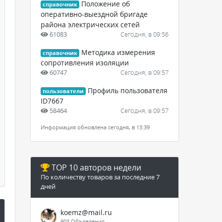
Положение об
справочник
оперативно-выездной бригаде
района электрических сетей
61083
Сегодня, в 09:56
Методика измерения
справочник
сопротивления изоляции
60747
Сегодня, в 09:57
Профиль пользователя
пользователи
ID7667
58464
Сегодня, в 09:57
Информация обновлена сегодня, в 13:39
TOP 10 авторов недели
По количеству товаров за последние 7
дней
koemz@mail.ru
903 Объявления