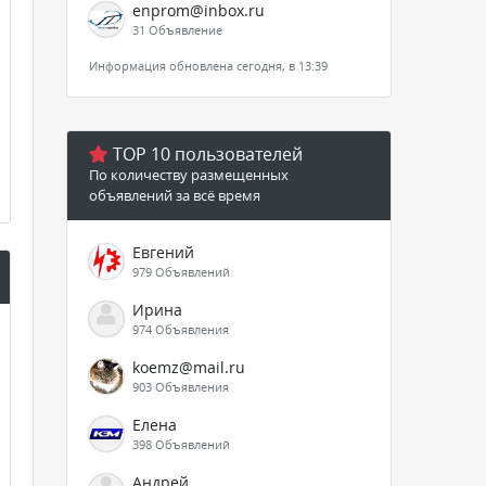
enprom@inbox.ru
31 Объявление
Информация обновлена сегодня, в 13:39
TOP 10 пользователей
По количеству размещенных
объявлений за всё время
Евгений
979 Объявлений
Ирина
974 Объявления
koemz@mail.ru
903 Объявления
Елена
398 Объявлений
Андрей