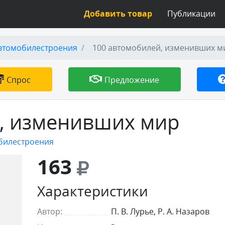
Добавить товар
Публикации
втомобилестроения
100 автомобилей, изменивших м
Спрос
Предложение
, изменивших мир
билестроения
163
Характеристики
Автор:
П. В. Лурье, Р. А. Назаров