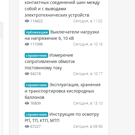
контактных соединений шин между
собой и с выводами
электротехнических устройств
114422
Сегодня, в 11:02
Выключатели нагрузки
публикации
на напряжение 6, 10 кВ
111096
Сегодня, в 10:16
Измерение
справочник
сопротивления обмоток
постоянному току
94218
Сегодня, в 10:17
Эксплуатация, хранение
справочник
и транспортировка кислородных
баллонов
76809
Сегодня, в 13:10
Инструкция по осмотру
справочник
РП, ТП, КТП, МТП
67227
Сегодня, в 09:56