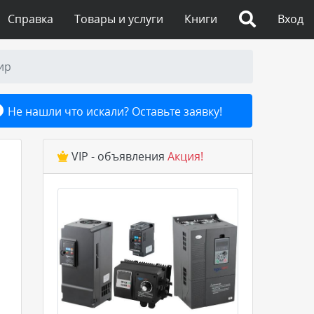
Справка
Товары и услуги
Книги
Вход
ир
Не нашли что искали? Оставьте заявку!
VIP - объявления
Акция!