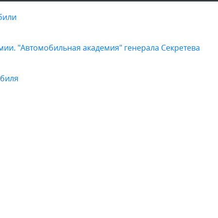
били
ии. "Автомобильная академия" генерала Секретева
обиля