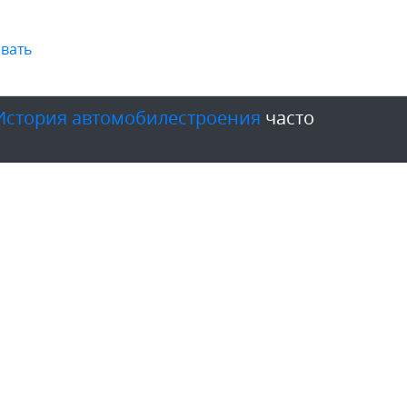
вать
История автомобилестроения
часто