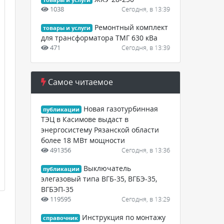
товары и услуги
1038
Сегодня, в 13:39
Ремонтный комплект
товары и услуги
для трансформатора ТМГ 630 кВа
471
Сегодня, в 13:39
Самое читаемое
Новая газотурбинная
публикации
ТЭЦ в Касимове выдаст в
энергосистему Рязанской области
более 18 МВт мощности
491356
Сегодня, в 13:36
Выключатель
публикации
элегазовый типа ВГБ-35, ВГБЭ-35,
ВГБЭП-35
119595
Сегодня, в 13:29
Инструкция по монтажу
справочник