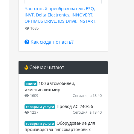
Частотный преобразователь ESQ,
INVT, Delta Electronics, INNOVERT,
OPTIMUS DRIVE, IDS Drive, INSTART,
HYUNDAI для любых задач
1685
Как сюда попасть?
Сейчас читают
100 автомобилей,
книги
изменивших мир
1609
Сегодня, в 13:40
Провод АС 240/56
товары и услуги
1237
Сегодня, в 13:40
Оборудование для
товары и услуги
производства гипсокартоновых