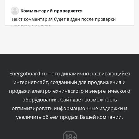
Комментарий проверяется
Текст комментария будет виден после проверки
администратором.
Сегодня, в 11:05
Комментарий проверяется
Текст комментария будет виден после проверки
администратором.
Сегодня, в 11:00
Energoboard.ru – это динамично развивающийся
интернет-сайт, созданный для продвижения и
Комментарий проверяется
продажи электротехнического и энергетического
Текст комментария будет виден после проверки
оборудования. Сайт дает возможность
администратором.
Сегодня, в 10:19
оптимизировать информационные издержки и
увеличить объем продаж Вашей компании.
Комментарий проверяется
Текст комментария будет виден после проверки
администратором.