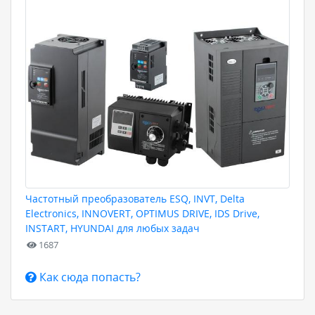
Частотный преобразователь ESQ, INVT, Delta
Electronics, INNOVERT, OPTIMUS DRIVE, IDS Drive,
INSTART, HYUNDAI для любых задач
1687
Как сюда попасть?