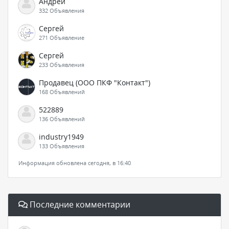
Андрей
332 Объявления
Сергей
271 Объявление
Сергей
233 Объявления
Продавец (ООО ПКФ "Контакт")
168 Объявлений
522889
136 Объявлений
industry1949
133 Объявления
Информация обновлена сегодня, в 16:40
Последние комментарии