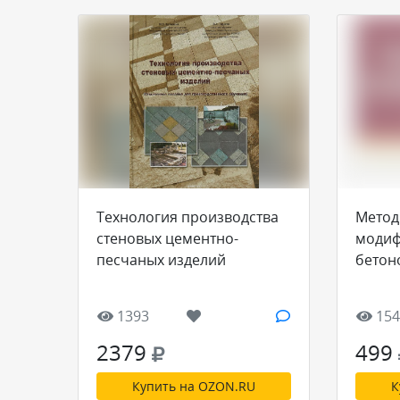
Технология производства
Метод
стеновых цементно-
модиф
песчаных изделий
бетон
1393
154
2379
499
Купить на OZON.RU
К