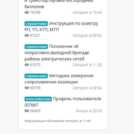
и транспортировка кислородных
баллонов
76799
Сегодня, в 10:44
Инструкция по осмотру
справочник
РП, ТП, КТП, МТП
67221
Сегодня, в 09:54
Положение об
справочник
оперативно-выездной бригаде
района электрических сетей
61075
Сегодня, в 11:33
Методика измерения
справочник
сопротивления изоляции
60736
Сегодня, в 09:54
Профиль пользователя
пользователи
ID7667
58459
Вчера, в 23:29
Информация обновлена сегодня, в 11:46