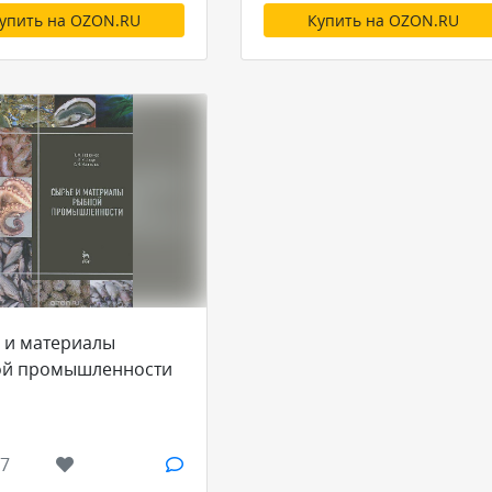
упить на OZON.RU
Купить на OZON.RU
 и материалы
й промышленности
7