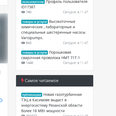
Профиль пользователя
пользователи
ID17387
740
Сегодня, в 11:47
Высокоточные
товары и услуги
химические , лабораторные и
специальные шестеренные насосы
Variopumps.
843
Сегодня, в 11:47
Порошковая
товары и услуги
сварочная проволока НМТ 71Т-1
1440
Сегодня, в 11:47
х
Самое читаемое
Новая газотурбинная
публикации
ТЭЦ в Касимове выдаст в
энергосистему Рязанской области
более 18 МВт мощности
491027
Сегодня, в 11:45