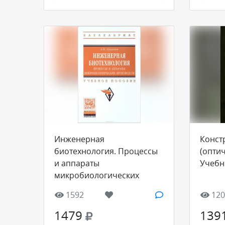
Инженерная
Конст
биотехнология. Процессы
(опти
и аппараты
Учебн
микробиологических
производств. Учебное
1592
120
пособие
1479
139