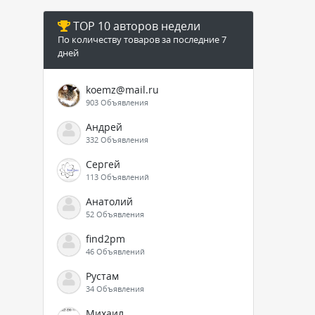
TOP 10 авторов недели
По количеству товаров за последние 7
дней
koemz@mail.ru
903 Объявления
Андрей
332 Объявления
Сергей
113 Объявлений
Анатолий
52 Объявления
find2pm
46 Объявлений
Рустам
34 Объявления
Михаил