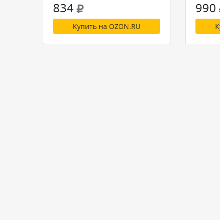
834
990
Купить на OZON.RU
К