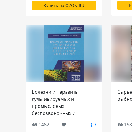
Купить на OZON.RU
К
Болезни и паразиты
Сырье
культивируемых и
рыбно
промысловых
беспозвоночных и
водорослей. Учебное
1462
158
пособие