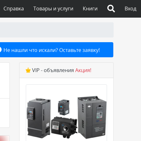
Справка
Товары и услуги
Книги
Вход
Не нашли что искали? Оставьте заявку!
VIP - объявления
Акция!