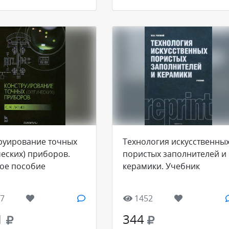
руирование точных
Технология искусственны
ческих) приборов.
пористых заполнителей и
ое пособие
керамики. Учебник
7
1452
1
344