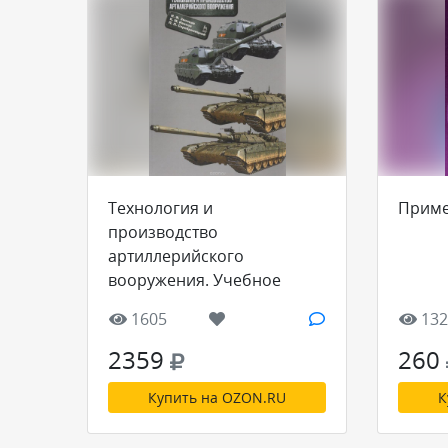
Технология и
Приме
производство
артиллерийского
вооружения. Учебное
пособие
1605
132
2359
260
Купить на OZON.RU
К