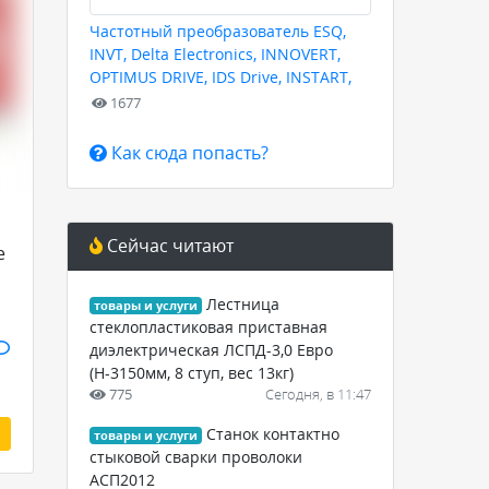
Частотный преобразователь ESQ,
INVT, Delta Electronics, INNOVERT,
OPTIMUS DRIVE, IDS Drive, INSTART,
HYUNDAI для любых задач
1677
Как сюда попасть?
Сейчас читают
е
Лестница
товары и услуги
стеклопластиковая приставная
диэлектрическая ЛСПД-3,0 Евро
(Н-3150мм, 8 ступ, вес 13кг)
775
Сегодня, в 11:47
Станок контактно
товары и услуги
стыковой сварки проволоки
АСП2012