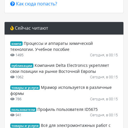
Как сюда попасть?
Сейчас читают
Процессы и аппараты химической
книги
технологии. Учебное пособие
1495
Сегодня, в 00:15
Компания Delta Electronics укрепляет
публикации
свои позиции на рынке Восточной Европы
1062
Сегодня, в 00:15
Мрамор используется в различные
товары и услуги
формы
786
Сегодня, в 00:15
Профиль пользователя ID5675
пользователи
941
Сегодня, в 00:15
Всё для электромонтажных работ с
товары и услуги