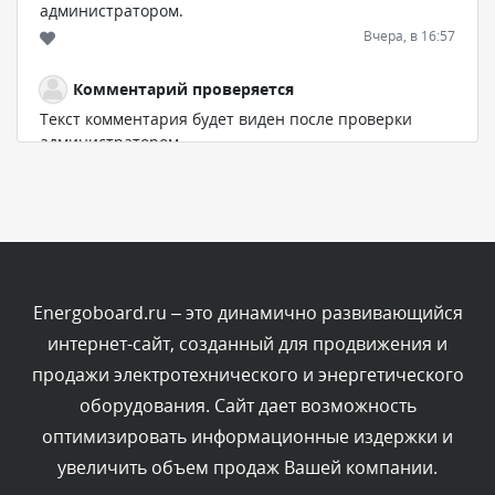
администратором.
Вчера, в 16:57
Комментарий проверяется
Текст комментария будет виден после проверки
администратором.
Вчера, в 13:26
Комментарий проверяется
Текст комментария будет виден после проверки
администратором.
Вчера, в 12:52
Energoboard.ru – это динамично развивающийся
интернет-сайт, созданный для продвижения и
Комментарий проверяется
продажи электротехнического и энергетического
Текст комментария будет виден после проверки
оборудования. Сайт дает возможность
администратором.
Вчера, в 12:23
оптимизировать информационные издержки и
увеличить объем продаж Вашей компании.
Комментарий проверяется