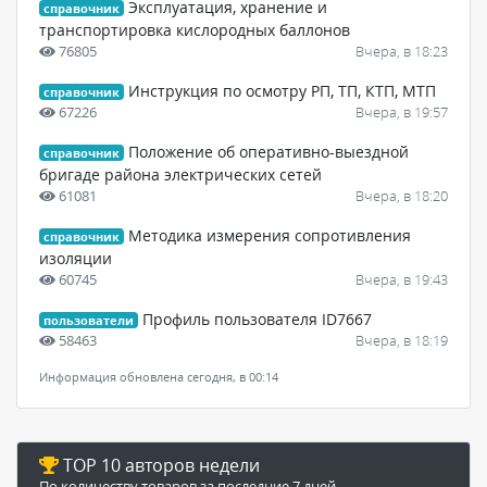
Эксплуатация, хранение и
справочник
транспортировка кислородных баллонов
76805
Вчера, в 18:23
Инструкция по осмотру РП, ТП, КТП, МТП
справочник
67226
Вчера, в 19:57
Положение об оперативно-выездной
справочник
бригаде района электрических сетей
61081
Вчера, в 18:20
Методика измерения сопротивления
справочник
изоляции
60745
Вчера, в 19:43
Профиль пользователя ID7667
пользователи
58463
Вчера, в 18:19
Информация обновлена сегодня, в 00:14
TOP 10 авторов недели
По количеству товаров за последние 7 дней