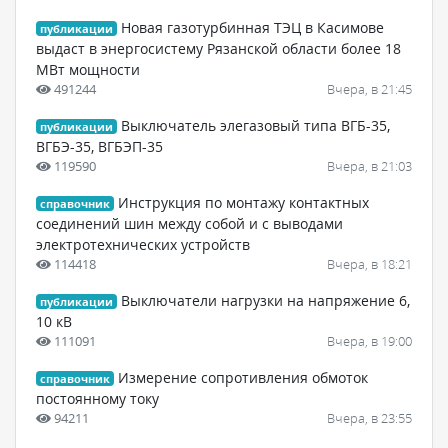
Новая газотурбинная ТЭЦ в Касимове
публикации
выдаст в энергосистему Рязанской области более 18
МВт мощности
491244
Вчера, в 21:45
Выключатель элегазовый типа ВГБ-35,
публикации
ВГБЭ-35, ВГБЭП-35
119590
Вчера, в 21:03
Инструкция по монтажу контактных
справочник
соединений шин между собой и с выводами
электротехнических устройств
114418
Вчера, в 18:21
Выключатели нагрузки на напряжение 6,
публикации
10 кВ
111091
Вчера, в 19:00
Измерение сопротивления обмоток
справочник
постоянному току
94211
Вчера, в 23:55