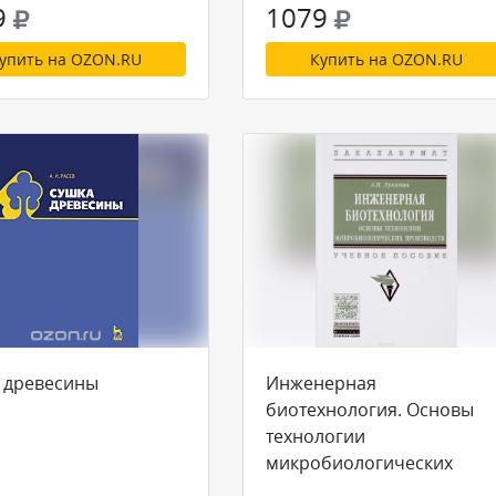
9
1079
упить на OZON.RU
Купить на OZON.RU
 древесины
Инженерная
биотехнология. Основы
технологии
микробиологических
производств. Учебное