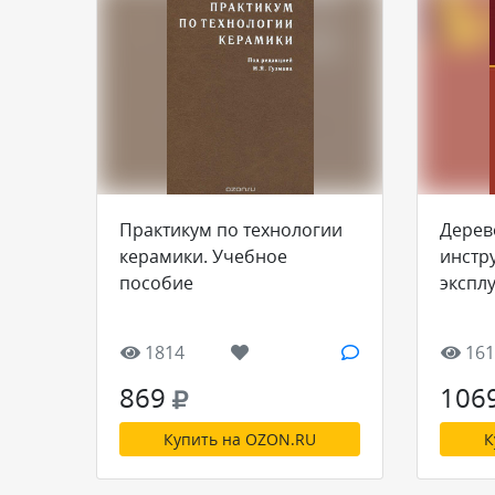
Практикум по технологии
Дере
керамики. Учебное
инстр
пособие
экспл
1814
161
869
106
Купить на OZON.RU
К