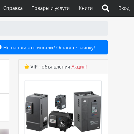
Справка
Товары и услуги
Книги
Вход
Не нашли что искали? Оставьте заявку!
VIP - объявления
Акция!