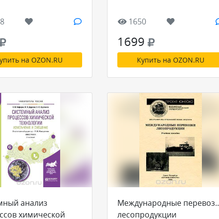
8
1650
1699
упить на OZON.RU
Купить на OZON.RU
мный анализ
Международные перевоз
ссов химической
лесопродукции