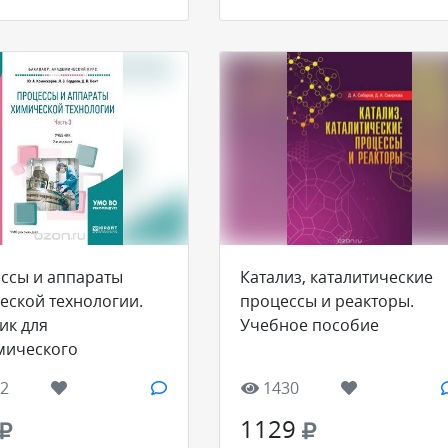
ссы и аппараты
Катализ, каталитические
еской технологии.
процессы и реакторы.
ик для
Учебное пособие
мического
вриата. В 5 частях.
2
1430
3
1129