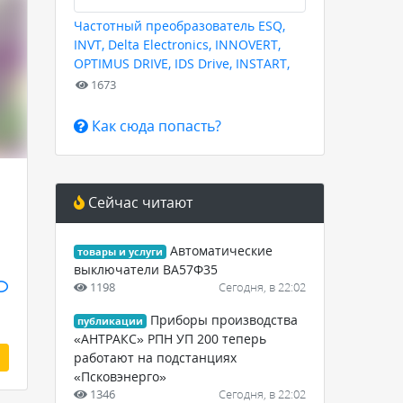
Частотный преобразователь ESQ,
INVT, Delta Electronics, INNOVERT,
OPTIMUS DRIVE, IDS Drive, INSTART,
HYUNDAI для любых задач
1673
Как сюда попасть?
Сейчас читают
Автоматические
товары и услуги
выключатели ВА57Ф35
1198
Сегодня, в 22:02
Приборы производства
публикации
«АНТРАКС» РПН УП 200 теперь
работают на подстанциях
«Псковэнерго»
1346
Сегодня, в 22:02