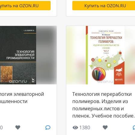
упить на OZON.RU
Купить на OZON.RU
логия элеваторной
Технология переработки
ышленности
полимеров. Изделия из
полимерных листов и
пленок. Учебное пособие.
В 2 частях. Часть 1
0
1380