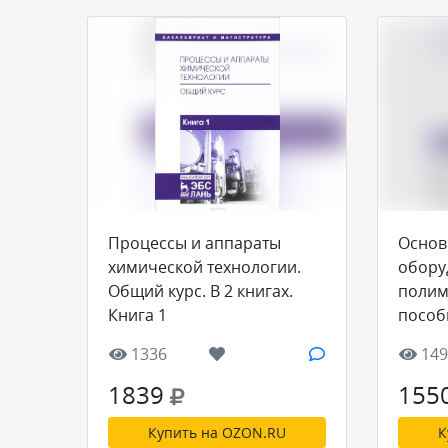
Процессы и аппараты
Основ
химической технологии.
обору
Общий курс. В 2 книгах.
полим
Книга 1
пособ
1336
149
1839
155
Купить на OZON.RU
К