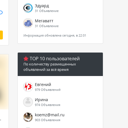
Эдуард
31 Объявление
Мегаватт
31 Объявление
Информация обновлена сегодня, в 22:01
TOP 10 пользователей
По количеству размещенных
объявлений за всё время
Евгений
979 Объявлений
Ирина
974 Объявления
koemz@mail.ru
ки
903 Объявления