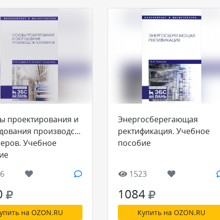
ы проектирования и
Энергосберегающая
дования производств
ректификация. Учебное
еров. Учебное
пособие
ие
6
1523
0
1084
упить на OZON.RU
Купить на OZON.RU