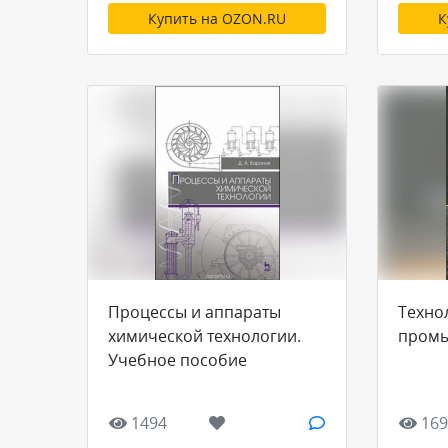
Купить на OZON.RU
К
Процессы и аппараты
Техно
химической технологии.
пром
Учебное пособие
1494
169