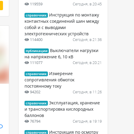
119559
Сегодня, в 20:45
Инструкция по монтажу
справочник
контактных соединений шин между
собой и с выводами
электротехнических устройств
114400
Сегодня, в 21:36
Выключатели нагрузки
публикации
на напряжение 6, 10 кВ
111077
Сегодня, в 20:21
Измерение
справочник
сопротивления обмоток
постоянному току
94202
Сегодня, в 11:26
Эксплуатация, хранение
справочник
и транспортировка кислородных
баллонов
76794
Сегодня, в 19:19
Инструкция по осмотру
справочник