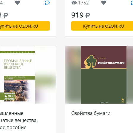
4
1752
пособие
3
919
упить на OZON.RU
Купить на OZON.RU
ышленные
Свойства бумаги
чатые вещества.
ое пособие