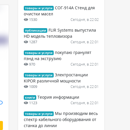
СОГ-914А Стенд для
товары и услуги
очистки масел
1530
Сегодня, в 22:02
FLIR Systems выпустила
публикации
HD модель тепловизора
1287
Сегодня, в 22:01
покупаю гранулят
товары и услуги
пэнд на экструзию
970
Сегодня, в 22:01
Электростанции
товары и услуги
KIPOR различной мощности
1009
Сегодня, в 22:01
Теория информации
книги
1123
Сегодня, в 22:01
Мы производим весь
товары и услуги
спектр кабельного оборудования от
станка до линии