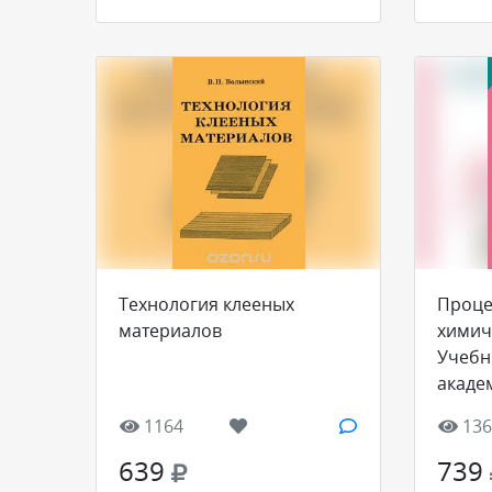
Технология клееных
Проце
материалов
химич
Учебн
акаде
бакала
1164
136
Часть 
639
739