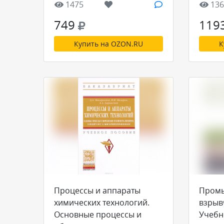
1475
136
749
119
Купить на OZON.RU
К
Процессы и аппараты
Пром
химических технологий.
взрыв
Основные процессы и
Учебн