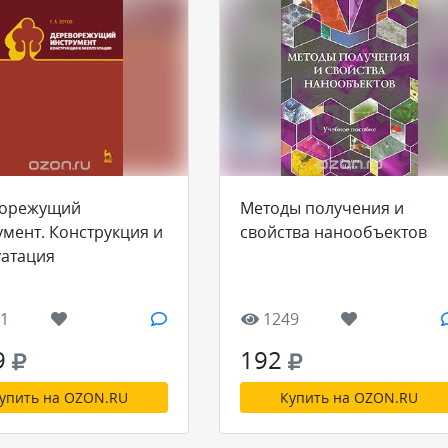
ворежущий
Методы получения и
умент. Конструкция и
свойства нанообъектов
уатация
1
1249
9
192
упить на OZON.RU
Купить на OZON.RU