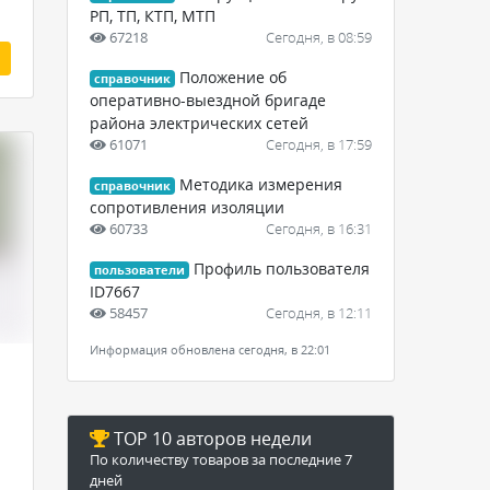
РП, ТП, КТП, МТП
67218
Сегодня, в 08:59
Положение об
справочник
оперативно-выездной бригаде
района электрических сетей
61071
Сегодня, в 17:59
Методика измерения
справочник
сопротивления изоляции
60733
Сегодня, в 16:31
Профиль пользователя
пользователи
ID7667
58457
Сегодня, в 12:11
Информация обновлена сегодня, в 22:01
TOP 10 авторов недели
По количеству товаров за последние 7
дней